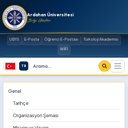
İçeriğe atla
Ardahan Üniversitesi
Bilgi Güçtür
UBYS
E-Posta
Öğrenci E-Postası
Türkoloji Akademisi
WİFİ
TR
Site içi arama
Genel
Tarihçe
Organizasyon Şeması
Misyon ve Vizyon