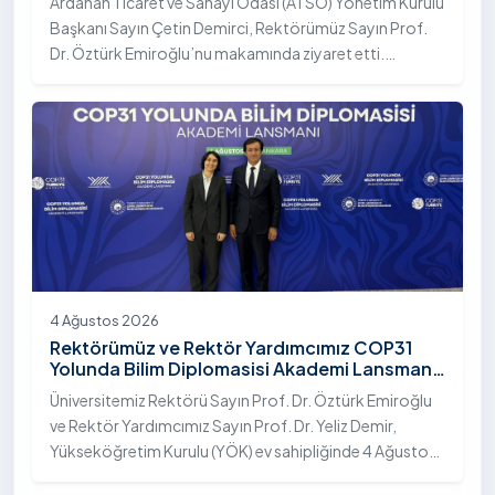
Ardahan Ticaret ve Sanayi Odası (ATSO) Yönetim Kurulu
Başkanı Sayın Çetin Demirci, Rektörümüz Sayın Prof.
Dr. Öztürk Emiroğlu’nu makamında ziyaret etti.
Ziyarette, üniversite ile kent sanayisi ve ticaret odası
arasındaki iş birliği imkânları ele alınırken, Ardahan’ın
ekonomik ve sosyo-kültürel gelişimine katkı
sağlayacak ortak projeler değerlendirildi.
4 Ağustos 2026
Rektörümüz ve Rektör Yardımcımız COP31
Yolunda Bilim Diplomasisi Akademi Lansmanı
Toplantısına Katıldı
Üniversitemiz Rektörü Sayın Prof. Dr. Öztürk Emiroğlu
ve Rektör Yardımcımız Sayın Prof. Dr. Yeliz Demir,
Yükseköğretim Kurulu (YÖK) ev sahipliğinde 4 Ağustos
2026 tarihinde Ankara’da düzenlenen “COP31 Yolunda