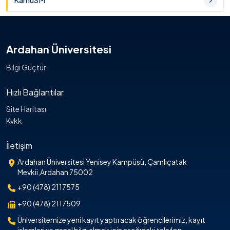
KamuSM
Ardahan Üniversitesi
Bilgi Güçtür
Hızlı Bağlantılar
Site Haritası
Kvkk
İletişim
Ardahan Üniversitesi Yenisey Kampüsü, Çamlıçatak
Mevkii,Ardahan 75002
+90 (478) 2117575
+90 (478) 2117509
Üniversitemize yeni kayıt yaptıracak öğrencilerimiz, kayıt
işlemleri ve genel bilgi almak için aşağıdaki telefon