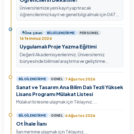
Üniversitemize yeni kayıt yaptıracak
öğrencilerimiz kayıt ve genel bilgi almak için 0478
211 75 75 Dahili: 1913 nolu telefondan
ulaşabilirsiniz.
Öne çıkan
BILGILENDIRME
PERSONEL
16 Temmuz 2026
Uygulamalı Proje Yazma Eğitimi
Değerli Akademisyenlerimiz, Üniversitemiz
bünyesinde bilimsel araştırma ve geliştirme
kültürünü güçlendirmek, ulusal ve uluslararası fon
mekanizmala…
7 Ağustos 2026
BILGILENDIRME
GENEL
Sanat ve Tasarım Ana Bilim Dalı Tezli Yüksek
Lisans Programı Mülakat Listesi
Mülakat listesine ulaşmak için Tıklayınız....
6 Ağustos 2026
BILGILENDIRME
GENEL
Ot İhale İlanı
İlan metnine ulaşmak için Tıklayınız...