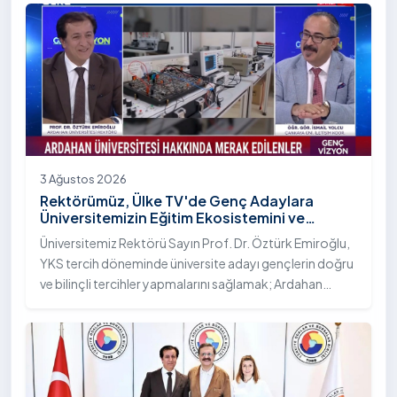
Bilim Diplomasisi: Akademi Lansmanı” programına
katıldı.
3 Ağustos 2026
Rektörümüz, Ülke TV'de Genç Adaylara
Üniversitemizin Eğitim Ekosistemini ve
Sunduğu Nitelikli İmkânları Anlattı
Üniversitemiz Rektörü Sayın Prof. Dr. Öztürk Emiroğlu,
YKS tercih döneminde üniversite adayı gençlerin doğru
ve bilinçli tercihler yapmalarını sağlamak; Ardahan
Üniversitesi'nin kurumsal yetkinliğini, akademik
çeşitliliğini ve nitelikli imkânlarını aktarmak üzere Ülke TV
ekranlarında yayımlanan "Genç Vizyon" programına
canlı yayın konuğu olarak katıldı.