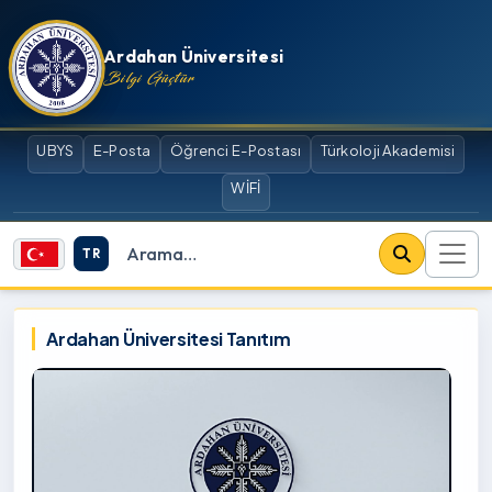
İçeriğe atla
Ardahan Üniversitesi
Bilgi Güçtür
UBYS
E-Posta
Öğrenci E-Postası
Türkoloji Akademisi
WİFİ
TR
Site içi arama
Ardahan Üniversitesi
Ardahan Üniversitesi Tanıtım