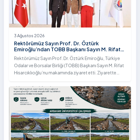
3 Ağustos 2026
Rektörümüz Sayın Prof. Dr. Öztürk
Emiroğlu’ndan TOBB Başkanı Sayın M. Rifat
Hisarcıklıoğlu’na Ziyaret
Rektörümüz Sayın Prof. Dr. Öztürk Emiroğlu, Türkiye
Odalar ve Borsalar Birliği (TOBB) Başkanı Sayın M. Rifat
Hisarcıklıoğlu’nu makamında ziyaret etti. Ziyarette
Rektörümüze, eşi Sayın Dr. Öğr. Üyesi Tuğba Mert
Emiroğlu Hanımefendi eşlik etti.