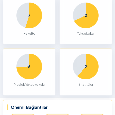
7
2
Fakülte
Yüksekokul
6
2
Meslek Yüksekokulu
Enstitüler
Önemli Bağlantılar