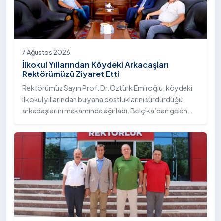
TV'de canlı yayımlanan "Eğitim Atlası" programına
konuk olarak üniversitemizin akademik yapısı, eğitim
modeli, kalite çalışmaları ve öğrencilere sunduğu sosyal
olanaklar hakkında bilgi verdi.
7 Ağustos 2026
İlkokul Yıllarından Köydeki Arkadaşları
Rektörümüzü Ziyaret Etti
Rektörümüz Sayın Prof. Dr. Öztürk Emiroğlu, köydeki
ilkokul yıllarından bu yana dostluklarını sürdürdüğü
arkadaşlarını makamında ağırladı. Belçika’dan gelen
Sayın Turgay Çelik ve Almanya’dan gelen Sayın Erol
Çelik, Rektörümüz Sayın Prof. Dr. Öztürk Emiroğlu’na
nezaket ziyaretinde bulundu.