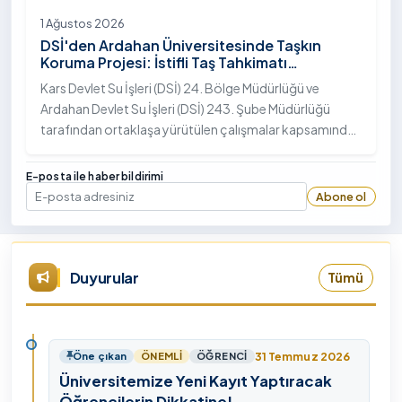
1 Ağustos 2026
DSİ'den Ardahan Üniversitesinde Taşkın
Koruma Projesi: İstifli Taş Tahkimatı
Çalışmaları Tamamlandı
Kars Devlet Su İşleri (DSİ) 24. Bölge Müdürlüğü ve
Ardahan Devlet Su İşleri (DSİ) 243. Şube Müdürlüğü
tarafından ortaklaşa yürütülen çalışmalar kapsamında,
Ardahan Üniversitesi yerleşkesinde hayata geçirilen
"İstifli Taş Tahkimatı" projesi titizlikle tamamlandı.
E-posta ile haber bildirimi
Abone ol
E-posta
Duyurular
Tümü
31 Temmuz 2026
Öne çıkan
ÖNEMLI
ÖĞRENCI
Üniversitemize Yeni Kayıt Yaptıracak
Öğrencilerin Dikkatine!