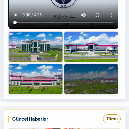
+4
İzlemek
‹
›
İçin
Tıklayınız
Güncel Haberler
Tümü