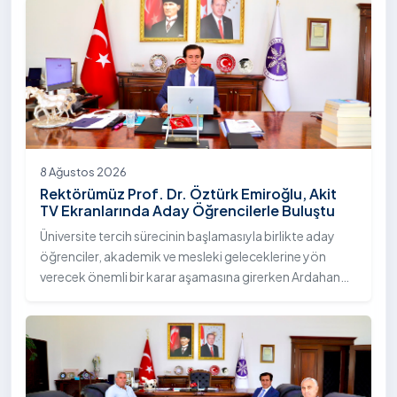
8 Ağustos 2026
Rektörümüz Prof. Dr. Öztürk Emiroğlu, Akit
TV Ekranlarında Aday Öğrencilerle Buluştu
Üniversite tercih sürecinin başlamasıyla birlikte aday
öğrenciler, akademik ve mesleki geleceklerine yön
verecek önemli bir karar aşamasına girerken Ardahan
Üniversitesi, nitelikli eğitim anlayışı, öğrenci odaklı
yaklaşımı ve sunduğu akademik imkânlarla tercih
dönemindeki adaylarla buluşmayı sürdürüyor. Bu
kapsamda Üniversitemiz Rektörü Sayın Prof. Dr. Öztürk
Emiroğlu, moderatörlüğünü Murat Şahin’in yaptığı Akit