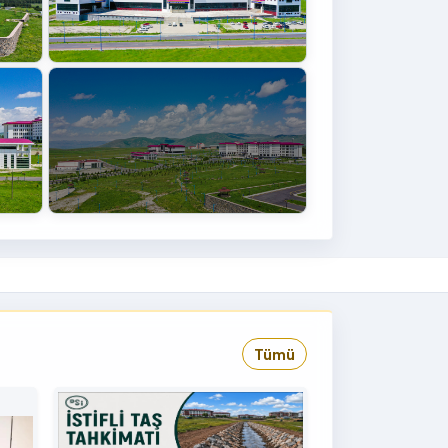
+4
›
Tümü