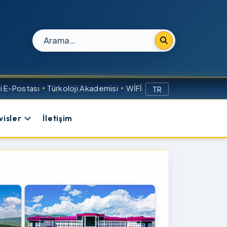
Site içi arama
 E-Postası
Türkoloji Akademisi
WİFİ
TR
visler
İletişim