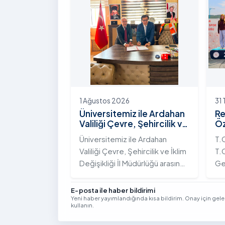
Yolunda Bilim Diplomasisi:
çeş
Akademi Lansmanı” programına
ak
katıldı.
ek
Vi
kon
1 Ağustos 2026
31
Üniversitemiz ile Ardahan
Re
Valiliği Çevre, Şehircilik ve
Öz
İklim Değişikliği İl
Te
Üniversitemiz ile Ardahan
T.
Müdürlüğü Arasında İş
Şa
Valiliği Çevre, Şehircilik ve İklim
T.C
Birliği Protokolü İmzalandı
Tö
Değişikliği İl Müdürlüğü arasında
Ge
kurumsal iş birliğini
Tü
güçlendirmek amacıyla
bi
E-posta ile haber bildirimi
Yeni haber yayımlandığında kısa bildirim. Onay için gel
stratejik bir protokole imza
ge
kullanın.
atıldı.
Yıl
Se