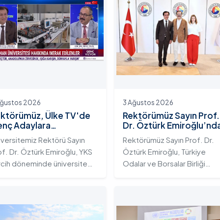
Ağustos 2026
3 Ağustos 2026
ktörümüz, Ülke TV'de
Rektörümüz Sayın Prof.
nç Adaylara
Dr. Öztürk Emiroğlu’nd
iversitemizin Eğitim
TOBB Başkanı Sayın M.
iversitemiz Rektörü Sayın
Rektörümüz Sayın Prof. Dr.
osistemini ve Sunduğu
Rifat Hisarcıklıoğlu’na
of. Dr. Öztürk Emiroğlu, YKS
Öztürk Emiroğlu, Türkiye
telikli İmkânları Anlattı
Ziyaret
rcih döneminde üniversite
Odalar ve Borsalar Birliği
yı gençlerin doğru ve bilinçli
(TOBB) Başkanı Sayın M. Rifa
rcihler yapmalarını sağlamak;
Hisarcıklıoğlu’nu makamında
dahan Üniversitesi'nin
ziyaret etti. Ziyarette
rumsal yetkinliğini, akademik
Rektörümüze, eşi Sayın Dr.