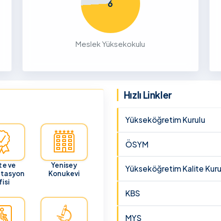
6
26
ru
Meslek Yüksekokulu
cunun 21
lması
 ve
Hızlı Linkler
Yükseköğretim Kurulu
ÖSYM
te ve
Yenisey
Yükseköğretim Kalite Kuru
itasyon
Konukevi
isi
KBS
MYS