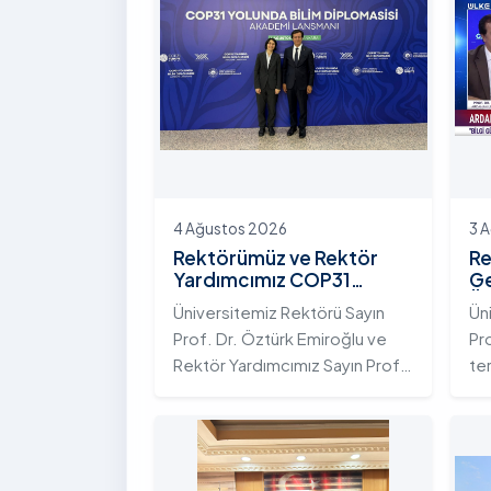
4 Ağustos 2026
3 
Rektörümüz ve Rektör
Re
Yardımcımız COP31
Ge
Yolunda Bilim Diplomasisi
Ün
Üniversitemiz Rektörü Sayın
Ün
Akademi Lansmanı
Ek
Prof. Dr. Öztürk Emiroğlu ve
Pr
Toplantısına Katıldı
Ni
Rektör Yardımcımız Sayın Prof.
te
Dr. Yeliz Demir, Yükseköğretim
ada
Kurulu (YÖK) ev sahipliğinde 4
te
Ağustos 2026 tarihinde
Ar
Ankara’da düzenlenen “COP31
ku