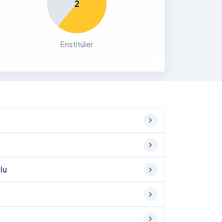
2
Enstitüler
lu