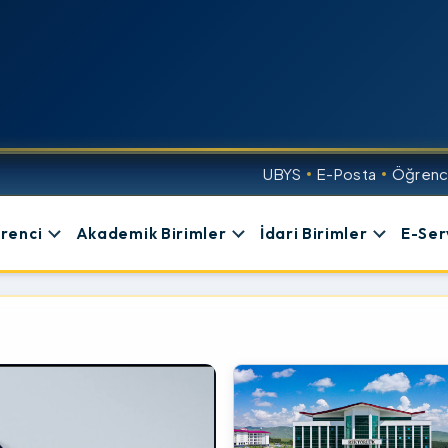
UBYS
E-Posta
Öğrenci
renci
Akademik Birimler
İdari Birimler
E-Ser