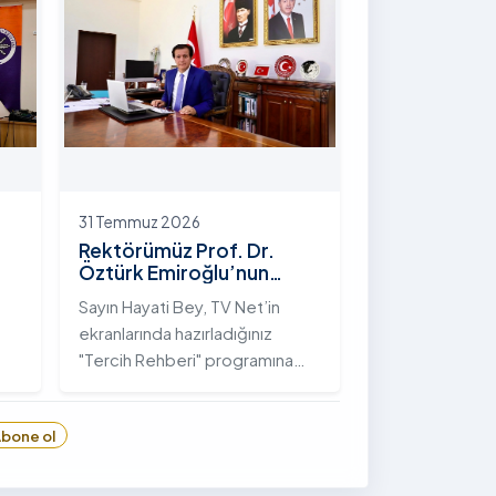
hayata geçirilen "İstifli Taş
Tahkimatı" projesi titizlikle
tamamlandı.
31 Temmuz 2026
Rektörümüz Prof. Dr.
Öztürk Emiroğlu’nun
TVNET’te Yayımlanan
Sayın Hayati Bey, TV Net’in
"Tercih Rehberi"
ekranlarında hazırladığınız
Programındaki Röportajı
"Tercih Rehberi" programına
Ardahan Üniversitesi'ni davet
ettiğiniz ve bize bu değerli
bone ol
6
fırsatı tanıdığınız için öncelikle
sizlere ve tüm TVNET ailesine
gönülden teşekkürlerimi