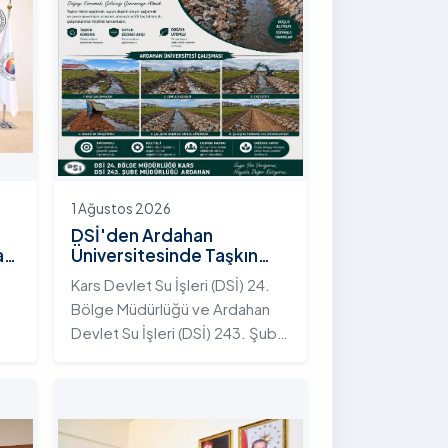
1 Ağustos 2026
DSİ'den Ardahan
an
Üniversitesinde Taşkın
Koruma Projesi: İstifli Taş
Kars Devlet Su İşleri (DSİ) 24.
Tahkimatı Çalışmaları
Bölge Müdürlüğü ve Ardahan
Tamamlandı
Devlet Su İşleri (DSİ) 243. Şube
t
Müdürlüğü tarafından ortaklaşa
yürütülen çalışmalar
kapsamında, Ardahan
Üniversitesi yerleşkesinde