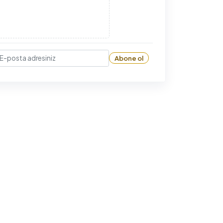
Abone ol
-posta