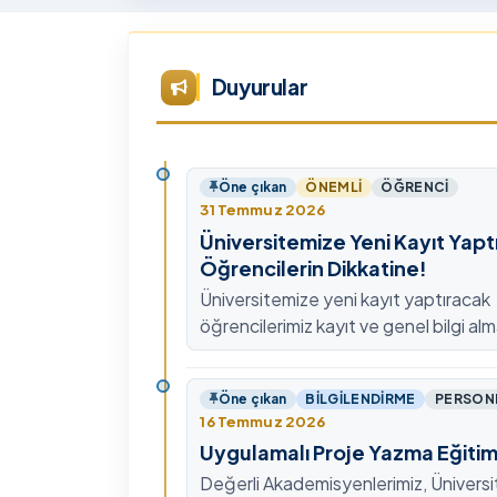
Tü
Te
Ar
Duyurular
Ye
ta
Öne çıkan
ÖNEMLI
ÖĞRENCI
31 Temmuz 2026
Üniversitemize Yeni Kayıt Yapt
Öğrencilerin Dikkatine!
Üniversitemize yeni kayıt yaptıracak
öğrencilerimiz kayıt ve genel bilgi alm
0478 211 75 75 Dahili: 1913 nolu tel
ulaşabilirsiniz.
Öne çıkan
BILGILENDIRME
PERSON
16 Temmuz 2026
Uygulamalı Proje Yazma Eğitim
Değerli Akademisyenlerimiz, Ünivers