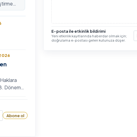
ştirme
lararası
6
E-posta ile etkinlik bildirimi
Yeni etkinlik kayıtlarında haberdar olmak için;
E
doğrulama e-postası gelen kutunuza düşer.
 2026
len
 Haklara
n 8. Dönem
 Bilim
6
zyumu
Abone ol
26