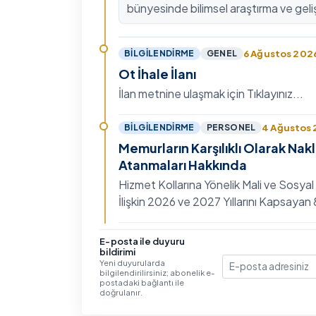
bünyesinde bilimsel araştırma ve geli
kültürünü güçlendirmek, ulusal ve ulus
fon mekanizmala…
6 Ağustos 202
BILGILENDIRME
GENEL
Ot İhale İlanı
İlan metnine ulaşmak için Tıklayınız...
4 Ağustos
BILGILENDIRME
PERSONEL
Memurların Karşılıklı Olarak Nak
Atanmaları Hakkında
Hizmet Kollarına Yönelik Mali ve Sosyal
İlişkin 2026 ve 2027 Yıllarını Kapsaya
Toplu Sözleşme'nin Eğitim, Öğretim ve
Hizmet…
3 Ağustos 202
BILGILENDIRME
GENEL
E-posta ile duyuru
bildirimi
IV. Uluslararası İlişkiler Sempo
Yeni duyurularda
bilgilendirilirsiniz; abonelik e-
E-posta
Ayrıntılı bilgi ve başvuru için Tıklayınız...
postadaki bağlantı ile
doğrulanır.
30 Temmuz 20
BILGILENDIRME
GENEL