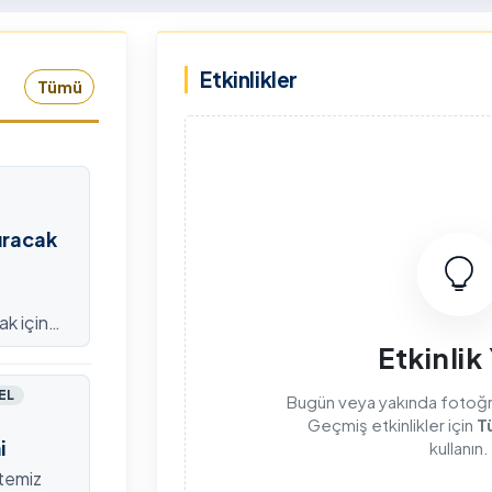
rkiye Şampiyonası, 30-31
kapsamda Yükseköğretim
mmuz 2026 tarihlerinde
Kurulu (YÖK), üniversitelerin
Etkinlikler
dahan Üniversitesi Yenisey
akademik katkı ve proje
Tümü
rleşkesi ev sahipliğinde
bildirimlerini koordine etme
mamlandı.
çağrısında bulundu. Ardahan
Üniversitesinde 31 Temmuz
2026 tarihinde bu çağrıya
yönelik bir ön hazırlık toplantı
düzenlendi.
ıracak
ak için
efondan
Etkinlik
EL
Bugün veya yakında fotoğraf
Geçmiş etkinlikler için
T
i
kullanın.
itemiz