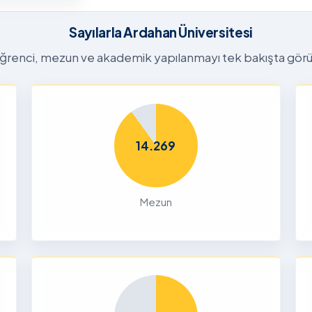
26-2027
tora
Sayılarla Ardahan Üniversitesi
Başvuru
n
ğrenci, mezun ve akademik yapılanmayı tek bakışta görü
26
Dalı 2026-
Dönemi
14.269
nları ve
çin
Mezun
26
liği Odaklı
k Ön
26
Yetenek