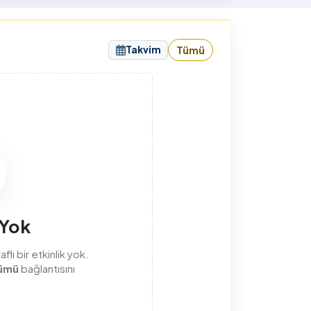
sunuyorum.
Takvim
Tümü
sı
 Yok
lı bir etkinlik yok.
ümü
bağlantısını