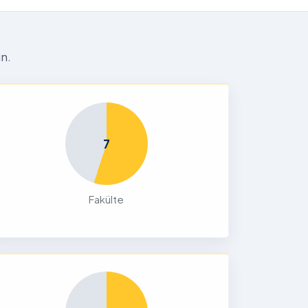
n.
7
Fakülte