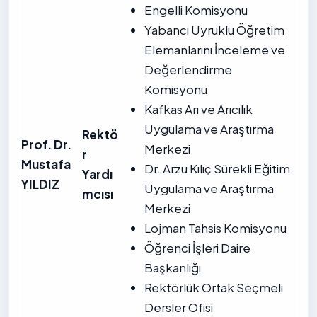
Engelli Komisyonu
Yabancı Uyruklu Öğretim
Elemanlarını İnceleme ve
Değerlendirme
Komisyonu
Kafkas Arı ve Arıcılık
Uygulama ve Araştırma
Rektö
Prof. Dr.
Merkezi
r
Mustafa
Dr. Arzu Kılıç Sürekli Eğitim
Yardı
YILDIZ
Uygulama ve Araştırma
mcısı
Merkezi
Lojman Tahsis Komisyonu
Öğrenci İşleri Daire
Başkanlığı
Rektörlük Ortak Seçmeli
Dersler Ofisi