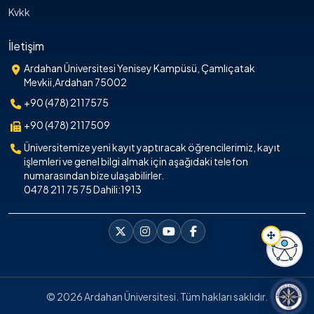
Kvkk
İletişim
Ardahan Üniversitesi Yenisey Kampüsü, Çamlıçatak
Mevkii,Ardahan 75002
+90 (478) 2117575
+90 (478) 2117509
Üniversitemize yeni kayıt yaptıracak öğrencilerimiz, kayıt
işlemleri ve genel bilgi almak için aşağıdaki telefon
numarasından bize ulaşabilirler.
0478 211 75 75 Dahili:1913
Erişil
© 2026 Ardahan Üniversitesi. Tüm hakları saklıdır.