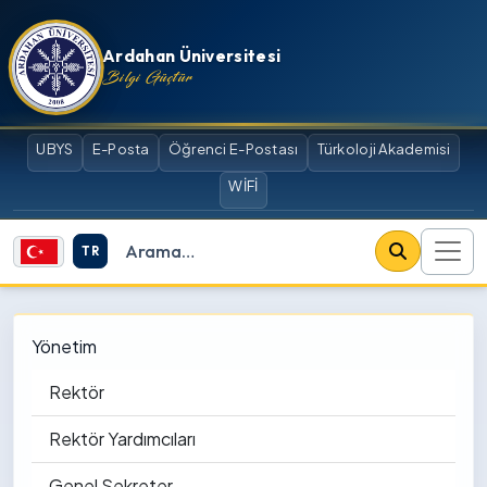
İçeriğe atla
Ardahan Üniversitesi
Bilgi Güçtür
UBYS
E-Posta
Öğrenci E-Postası
Türkoloji Akademisi
WİFİ
TR
Site içi arama
Yönetim
Rektör
Rektör Yardımcıları
Genel Sekreter