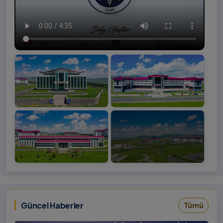
+4
İzlemek
‹
›
İçin
Tıklayınız
Güncel Haberler
Tümü