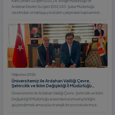
Kars Devlet Su İşleri (DSİ) 24. Bölge Müdürlüğü ve
Ardahan Devlet Su İşleri (DSİ) 243. Şube Müdürlüğü
tarafından ortaklaşa yürütülen çalışmalar kapsamında,
Ardahan Üniversitesi yerleşkesinde hayata geçirilen
"İstifli Taş Tahkimatı" projesi titizlikle tamamlandı.
1 Ağustos 2026
Üniversitemiz ile Ardahan Valiliği Çevre,
Şehircilik ve İklim Değişikliği İl Müdürlüğü
Arasında İş Birliği Protokolü İmzalandı
Üniversitemiz ile Ardahan Valiliği Çevre, Şehircilik ve İklim
Değişikliği İl Müdürlüğü arasında kurumsal iş birliğini
güçlendirmek amacıyla stratejik bir protokole imza
atıldı.