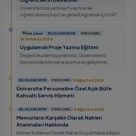
Üniversitemize yeni kayıt yaptıracak
öğrencilerimiz kayıt ve genel bilgi almak için 0478
211 75 75 Dahili: 1913 nolu telefondan
ulaşabilirsiniz.
Öne çıkan
BILGILENDIRME
PERSONEL
16 Temmuz 2026
Uygulamalı Proje Yazma Eğitimi
Değerli Akademisyenlerimiz, Üniversitemiz
bünyesinde bilimsel araştırma ve geliştirme
kültürünü güçlendirmek, ulusal ve uluslararası fon
mekanizmala…
5 Ağustos 2026
BILGILENDIRME
PERSONEL
Üniversite Personeline Özel Açık Büfe
Kahvaltı Servis Hizmeti
4 Ağustos 2026
BILGILENDIRME
PERSONEL
Memurların Karşılıklı Olarak Naklen
Atanmaları Hakkında
Hizmet Kollarına Yönelik Mali ve Sosyal Haklara İlişkin