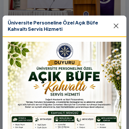
Üniversite Personeline Özel Açık Büfe
Kahvaltı Servis Hizmeti
31 Temmuz 2026
YÖK COP31 Çağrısı Kapsamında
Üniversitemizde “Üniversitelerin İklim
Diplomasisindeki Rolü” Konulu Bilgilendirme
Birleşmiş Milletler İklim Değişikliği Çerçeve Sözleşmesi
Toplantısı Yapıldı
Taraflar Konferansı’nın 31. oturumu (COP31), ülkemiz
ev sahipliğinde 9-12 Kasım 2026 tarihleri arasında
Antalya’da gerçekleştirilecek. Bu kapsamda
Yükseköğretim Kurulu (YÖK), üniversitelerin akademik
katkı ve proje bildirimlerini koordine etme çağrısında
bulundu. Ardahan Üniversitesinde 31 Temmuz 2026
tarihinde bu çağrıya yönelik bir ön hazırlık toplantısı
düzenlendi.