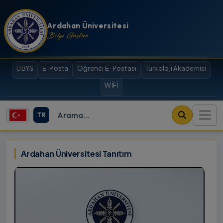
İçeriğe atla
Ardahan Üniversitesi
Bilgi Güçtür
UBYS
E-Posta
Öğrenci E-Postası
Türkoloji Akademisi
WİFİ
TR
Site içi arama
Ardahan Üniversitesi
Ardahan Üniversitesi Tanıtım