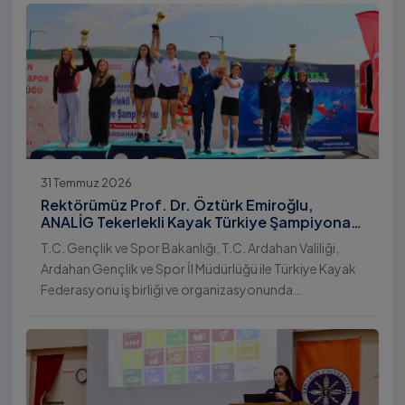
31 Temmuz 2026
Rektörümüz Prof. Dr. Öztürk Emiroğlu,
ANALİG Tekerlekli Kayak Türkiye Şampiyonası
Ödül Töreni’ne Katıldı
T.C. Gençlik ve Spor Bakanlığı, T.C. Ardahan Valiliği,
Ardahan Gençlik ve Spor İl Müdürlüğü ile Türkiye Kayak
Federasyonu iş birliği ve organizasyonunda
gerçekleştirilen Anadolu Yıldızlar Ligi (ANALİG) 2026
Sezonu Tekerlekli Kayak Türkiye Şampiyonası, 30-31
Temmuz 2026 tarihlerinde Ardahan Üniversitesi Yenisey
Yerleşkesi ev sahipliğinde tamamlandı.