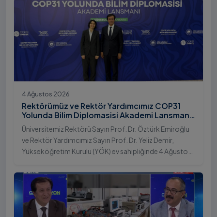
4 Ağustos 2026
Rektörümüz ve Rektör Yardımcımız COP31
Yolunda Bilim Diplomasisi Akademi Lansmanı
Toplantısına Katıldı
Üniversitemiz Rektörü Sayın Prof. Dr. Öztürk Emiroğlu
ve Rektör Yardımcımız Sayın Prof. Dr. Yeliz Demir,
Yükseköğretim Kurulu (YÖK) ev sahipliğinde 4 Ağustos
2026 tarihinde Ankara’da düzenlenen “COP31 Yolunda
Bilim Diplomasisi: Akademi Lansmanı” programına
katıldı.