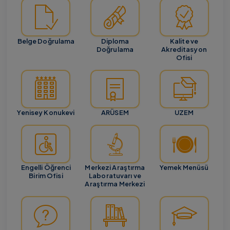
Belge Doğrulama
Diploma
Kalite ve
Doğrulama
Akreditasyon
Ofisi
Yenisey Konukevi
ARÜSEM
UZEM
Engelli Öğrenci
Merkezi Araştırma
Yemek Menüsü
Birim Ofisi
Laboratuvarı ve
Araştırma Merkezi