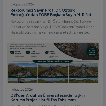
3 Ağustos 2026
Rektörümüz Sayın Prof. Dr. Öztürk
Emiroğlu’ndan TOBB Başkanı Sayın M. Rifat
Hisarcıklıoğlu’na Ziyaret
Rektörümüz Sayın Prof. Dr. Öztürk Emiroğlu, Türkiye
Odalar ve Borsalar Birliği (TOBB) Başkanı Sayın M. Rifat
Hisarcıklıoğlu’nu makamında ziyaret etti. Ziyarette
Rektörümüze, eşi Sayın Dr. Öğr. Üyesi Tuğba Mert
Emiroğlu Hanımefendi eşlik etti.
1 Ağustos 2026
DSİ'den Ardahan Üniversitesinde Taşkın
Koruma Projesi: İstifli Taş Tahkimatı
Çalışmaları Tamamlandı