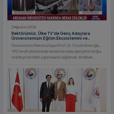
3 Ağustos 2026
Rektörümüz, Ülke TV'de Genç Adaylara
Üniversitemizin Eğitim Ekosistemini ve
Sunduğu Nitelikli İmkânları Anlattı
Üniversitemiz Rektörü Sayın Prof. Dr. Öztürk Emiroğlu,
YKS tercih döneminde üniversite adayı gençlerin doğru
ve bilinçli tercihler yapmalarını sağlamak; Ardahan
Üniversitesi'nin kurumsal yetkinliğini, akademik
çeşitliliğini ve nitelikli imkânlarını aktarmak üzere Ülke TV
ekranlarında yayımlanan "Genç Vizyon" programına
canlı yayın konuğu olarak katıldı.