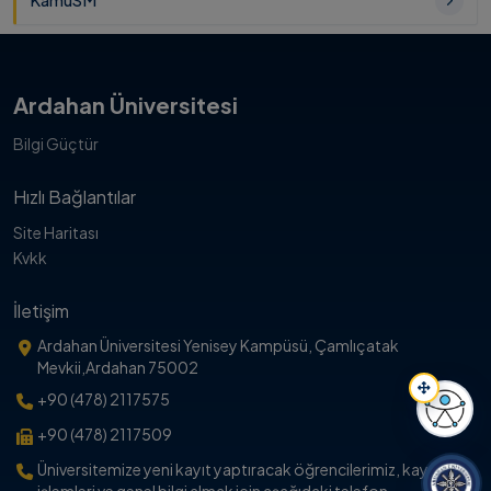
KamuSM
Ardahan Üniversitesi
Bilgi Güçtür
Hızlı Bağlantılar
Site Haritası
Kvkk
İletişim
Ardahan Üniversitesi Yenisey Kampüsü, Çamlıçatak
Mevkii,Ardahan 75002
+90 (478) 2117575
+90 (478) 2117509
Erişil
Üniversitemize yeni kayıt yaptıracak öğrencilerimiz, kayıt
işlemleri ve genel bilgi almak için aşağıdaki telefon