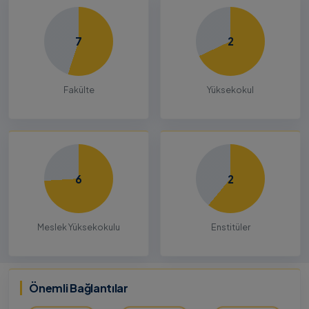
7
2
Fakülte
Yüksekokul
6
2
Meslek Yüksekokulu
Enstitüler
Önemli Bağlantılar