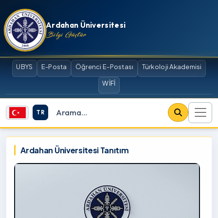
İçeriğe atla
Ardahan Üniversitesi
Bilgi Güçtür
UBYS
E-Posta
Öğrenci E-Postası
Türkoloji Akademisi
WİFİ
TR
Site içi arama
Ardahan Üniversitesi
Ardahan Üniversitesi Tanıtım