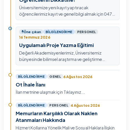
Üniversitemize yeni kayıt yaptıracak
öğrencilerimiz kayıt ve genel bilgi almak için 0478
211 75 75 Dahili: 1913 nolu telefondan
ulaşabilirsiniz.
Öne çıkan
BILGILENDIRME
PERSONEL
16 Temmuz 2026
Uygulamalı Proje Yazma Eğitimi
Değerli Akademisyenlerimiz, Üniversitemiz
bünyesinde bilimsel araştırma ve geliştirme
kültürünü güçlendirmek, ulusal ve uluslararası fon
mekanizmala…
6 Ağustos 2026
BILGILENDIRME
GENEL
Ot İhale İlanı
İlan metnine ulaşmak için Tıklayınız...
4 Ağustos 2026
BILGILENDIRME
PERSONEL
Memurların Karşılıklı Olarak Naklen
Atanmaları Hakkında
Hizmet Kollarına Yönelik Mali ve Sosyal Haklara İlişkin