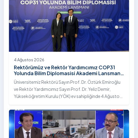
4 Ağustos 2026
Rektörümüz ve Rektör Yardımcımız COP31
Yolunda Bilim Diplomasisi Akademi Lansmanı
Toplantısına Katıldı
Üniversitemiz Rektörü Sayın Prof. Dr. Öztürk Emiroğlu
ve Rektör Yardımcımız Sayın Prof. Dr. Yeliz Demir,
Yükseköğretim Kurulu (YÖK) ev sahipliğinde 4 Ağustos
2026 tarihinde Ankara’da düzenlenen “COP31 Yolunda
Bilim Diplomasisi: Akademi Lansmanı” programına
katıldı.