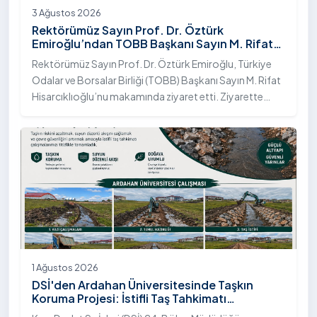
3 Ağustos 2026
Rektörümüz Sayın Prof. Dr. Öztürk
Emiroğlu’ndan TOBB Başkanı Sayın M. Rifat
Hisarcıklıoğlu’na Ziyaret
Rektörümüz Sayın Prof. Dr. Öztürk Emiroğlu, Türkiye
Odalar ve Borsalar Birliği (TOBB) Başkanı Sayın M. Rifat
Hisarcıklıoğlu’nu makamında ziyaret etti. Ziyarette
Rektörümüze, eşi Sayın Dr. Öğr. Üyesi Tuğba Mert
Emiroğlu Hanımefendi eşlik etti.
1 Ağustos 2026
DSİ'den Ardahan Üniversitesinde Taşkın
Koruma Projesi: İstifli Taş Tahkimatı
Çalışmaları Tamamlandı