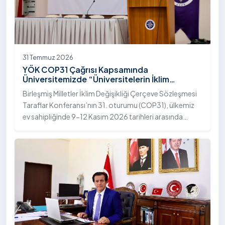
31 Temmuz 2026
YÖK COP31 Çağrısı Kapsamında
Üniversitemizde “Üniversitelerin İklim
Diplomasisindeki Rolü” Konulu Bilgilendirme
Birleşmiş Milletler İklim Değişikliği Çerçeve Sözleşmesi
Toplantısı Yapıldı
Taraflar Konferansı’nın 31. oturumu (COP31), ülkemiz
ev sahipliğinde 9-12 Kasım 2026 tarihleri arasında
Antalya’da gerçekleştirilecek. Bu kapsamda
Yükseköğretim Kurulu (YÖK), üniversitelerin akademik
katkı ve proje bildirimlerini koordine etme çağrısında
bulundu. Ardahan Üniversitesinde 31 Temmuz 2026
tarihinde bu çağrıya yönelik bir ön hazırlık toplantısı
düzenlendi.