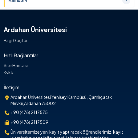
KamuSM
Ardahan Üniversitesi
Bilgi Güçtür
Hızlı Bağlantılar
Site Haritası
Kvkk
İletişim
Ardahan Üniversitesi Yenisey Kampüsü, Çamlıçatak
Mevkii,Ardahan 75002
+90 (478) 2117575
+90 (478) 2117509
Üniversitemize yeni kayıt yaptıracak öğrencilerimiz, kayıt
işlemleri ve genel bilgi almak için aşağıdaki telefon