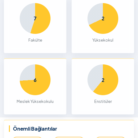
7
2
Fakülte
Yüksekokul
6
2
Meslek Yüksekokulu
Enstitüler
Önemli Bağlantılar