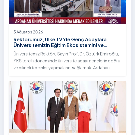
3 Ağustos 2026
Rektörümüz, Ülke TV'de Genç Adaylara
Üniversitemizin Eğitim Ekosistemini ve
Sunduğu Nitelikli İmkânları Anlattı
Üniversitemiz Rektörü Sayın Prof. Dr. Öztürk Emiroğlu,
YKS tercih döneminde üniversite adayı gençlerin doğru
ve bilinçli tercihler yapmalarını sağlamak; Ardahan
Üniversitesi'nin kurumsal yetkinliğini, akademik
çeşitliliğini ve nitelikli imkânlarını aktarmak üzere Ülke TV
ekranlarında yayımlanan "Genç Vizyon" programına
canlı yayın konuğu olarak katıldı.