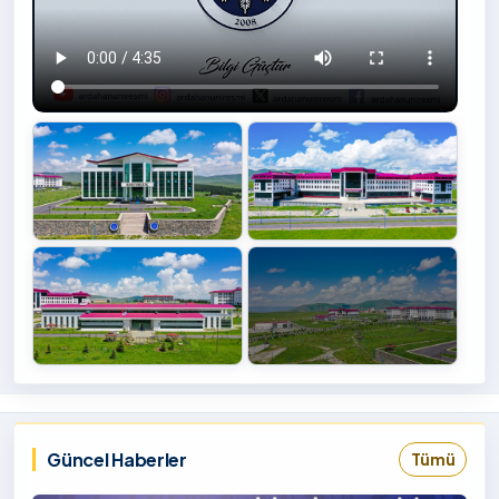
+4
İzlemek
‹
›
İçin
Tıklayınız
Güncel Haberler
Tümü