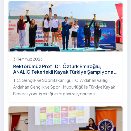
31 Temmuz 2026
Rektörümüz Prof. Dr. Öztürk Emiroğlu,
ANALİG Tekerlekli Kayak Türkiye Şampiyonası
Ödül Töreni’ne Katıldı
T.C. Gençlik ve Spor Bakanlığı, T.C. Ardahan Valiliği,
Ardahan Gençlik ve Spor İl Müdürlüğü ile Türkiye Kayak
Federasyonu iş birliği ve organizasyonunda
gerçekleştirilen Anadolu Yıldızlar Ligi (ANALİG) 2026
Sezonu Tekerlekli Kayak Türkiye Şampiyonası, 30-31
Temmuz 2026 tarihlerinde Ardahan Üniversitesi Yenisey
Yerleşkesi ev sahipliğinde tamamlandı.