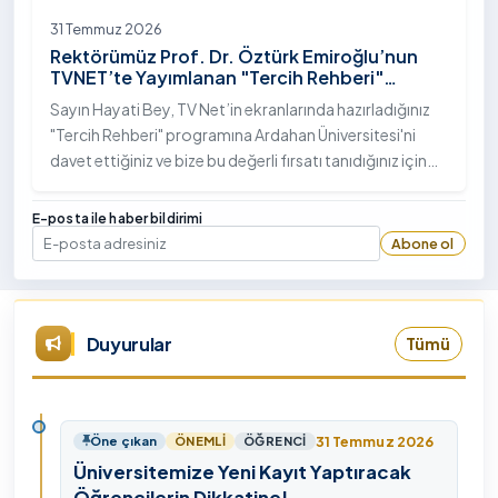
31 Temmuz 2026
Rektörümüz Prof. Dr. Öztürk Emiroğlu’nun
TVNET’te Yayımlanan "Tercih Rehberi"
Programındaki Röportajı
Sayın Hayati Bey, TV Net’in ekranlarında hazırladığınız
"Tercih Rehberi" programına Ardahan Üniversitesi'ni
davet ettiğiniz ve bize bu değerli fırsatı tanıdığınız için
öncelikle sizlere ve tüm TVNET ailesine gönülden
teşekkürlerimi sunuyorum.
E-posta ile haber bildirimi
Abone ol
E-posta
Duyurular
Tümü
31 Temmuz 2026
Öne çıkan
ÖNEMLI
ÖĞRENCI
Üniversitemize Yeni Kayıt Yaptıracak
Öğrencilerin Dikkatine!