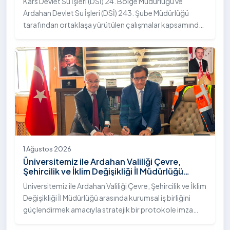
Kars Devlet Su İşleri (DSİ) 24. Bölge Müdürlüğü ve
Ardahan Devlet Su İşleri (DSİ) 243. Şube Müdürlüğü
tarafından ortaklaşa yürütülen çalışmalar kapsamında,
Ardahan Üniversitesi yerleşkesinde hayata geçirilen
"İstifli Taş Tahkimatı" projesi titizlikle tamamlandı.
1 Ağustos 2026
Üniversitemiz ile Ardahan Valiliği Çevre,
Şehircilik ve İklim Değişikliği İl Müdürlüğü
Arasında İş Birliği Protokolü İmzalandı
Üniversitemiz ile Ardahan Valiliği Çevre, Şehircilik ve İklim
Değişikliği İl Müdürlüğü arasında kurumsal iş birliğini
güçlendirmek amacıyla stratejik bir protokole imza
atıldı.