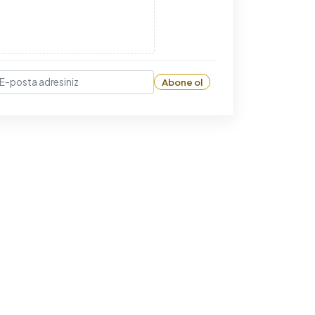
Abone ol
-posta