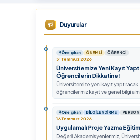
Tü
Te
Ar
Duyurular
Ye
ta
Öne çıkan
ÖNEMLI
ÖĞRENCI
31 Temmuz 2026
Üniversitemize Yeni Kayıt Yapt
Öğrencilerin Dikkatine!
Üniversitemize yeni kayıt yaptıracak
öğrencilerimiz kayıt ve genel bilgi alm
0478 211 75 75 Dahili: 1913 nolu tel
ulaşabilirsiniz.
Öne çıkan
BILGILENDIRME
PERSON
16 Temmuz 2026
Uygulamalı Proje Yazma Eğitim
Değerli Akademisyenlerimiz, Ünivers