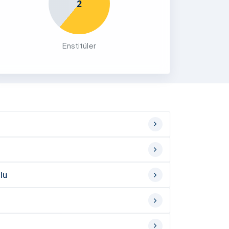
2
Enstitüler
lu