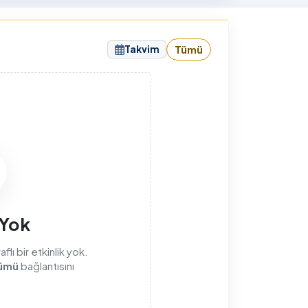
sunuyorum.
Takvim
Tümü
sı
 Yok
lı bir etkinlik yok.
ümü
bağlantısını