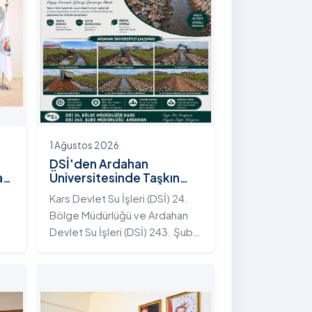
1 Ağustos 2026
DSİ'den Ardahan
an
Üniversitesinde Taşkın
Koruma Projesi: İstifli Taş
Kars Devlet Su İşleri (DSİ) 24.
Tahkimatı Çalışmaları
Bölge Müdürlüğü ve Ardahan
Tamamlandı
Devlet Su İşleri (DSİ) 243. Şube
t
Müdürlüğü tarafından ortaklaşa
yürütülen çalışmalar
kapsamında, Ardahan
Üniversitesi yerleşkesinde