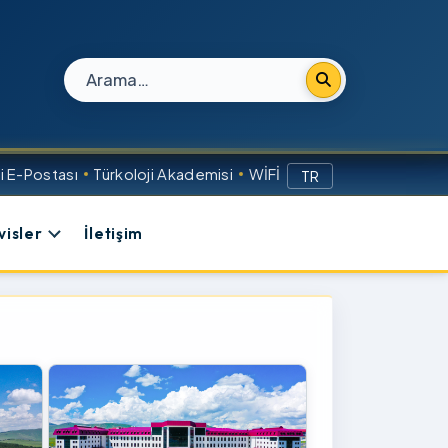
Site içi arama
 E-Postası
Türkoloji Akademisi
WİFİ
TR
visler
İletişim