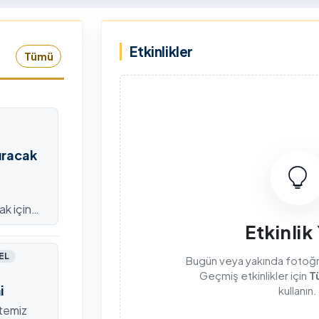
rkiye Şampiyonası, 30-31
kapsamda Yükseköğretim
mmuz 2026 tarihlerinde
Kurulu (YÖK), üniversitelerin
Etkinlikler
dahan Üniversitesi Yenisey
akademik katkı ve proje
Tümü
rleşkesi ev sahipliğinde
bildirimlerini koordine etme
mamlandı.
çağrısında bulundu. Ardahan
Üniversitesinde 31 Temmuz
2026 tarihinde bu çağrıya
yönelik bir ön hazırlık toplantı
düzenlendi.
ıracak
ak için
efondan
Etkinlik
EL
Bugün veya yakında fotoğraf
Geçmiş etkinlikler için
T
i
kullanın.
itemiz