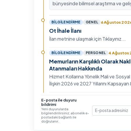
bünyesinde bilimsel araştırma ve geli
kültürünü güçlendirmek, ulusal ve ulus
fon mekanizmala…
6 Ağustos 202
BILGILENDIRME
GENEL
Ot İhale İlanı
İlan metnine ulaşmak için Tıklayınız...
4 Ağustos
BILGILENDIRME
PERSONEL
Memurların Karşılıklı Olarak Nak
Atanmaları Hakkında
Hizmet Kollarına Yönelik Mali ve Sosyal
İlişkin 2026 ve 2027 Yıllarını Kapsaya
Toplu Sözleşme'nin Eğitim, Öğretim ve
Hizmet…
3 Ağustos 202
BILGILENDIRME
GENEL
E-posta ile duyuru
bildirimi
IV. Uluslararası İlişkiler Sempo
Yeni duyurularda
bilgilendirilirsiniz; abonelik e-
E-posta
Ayrıntılı bilgi ve başvuru için Tıklayınız...
postadaki bağlantı ile
doğrulanır.
30 Temmuz 20
BILGILENDIRME
GENEL