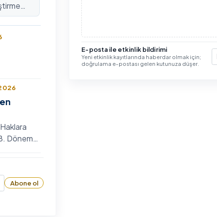
ştirme
lararası
6
E-posta ile etkinlik bildirimi
Yeni etkinlik kayıtlarında haberdar olmak için;
E
doğrulama e-postası gelen kutunuza düşer.
 2026
len
 Haklara
n 8. Dönem
 Bilim
6
zyumu
Abone ol
26