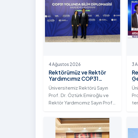
4 Ağustos 2026
3 
Rektörümüz ve Rektör
Re
Yardımcımız COP31
Ge
Yolunda Bilim Diplomasisi
Ün
Üniversitemiz Rektörü Sayın
Ün
Akademi Lansmanı
Ek
Prof. Dr. Öztürk Emiroğlu ve
Pr
Toplantısına Katıldı
Ni
Rektör Yardımcımız Sayın Prof.
te
Dr. Yeliz Demir, Yükseköğretim
ada
Kurulu (YÖK) ev sahipliğinde 4
te
Ağustos 2026 tarihinde
Ar
Ankara’da düzenlenen “COP31
ku