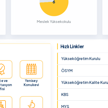
6
26
ru
Meslek Yüksekokulu
cunun 21
lması
 ve
Hızlı Linkler
Yükseköğretim Kurulu
ÖSYM
te ve
Yenisey
Yükseköğretim Kalite Kuru
itasyon
Konukevi
isi
KBS
MYS