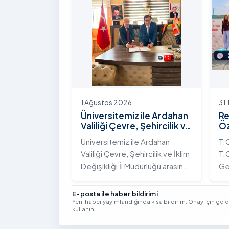
Yolunda Bilim Diplomasisi:
çeş
Akademi Lansmanı” programına
ak
katıldı.
ek
Vi
kon
1 Ağustos 2026
31
Üniversitemiz ile Ardahan
Re
Valiliği Çevre, Şehircilik ve
Öz
İklim Değişikliği İl
Te
Üniversitemiz ile Ardahan
T.
Müdürlüğü Arasında İş
Şa
Valiliği Çevre, Şehircilik ve İklim
T.C
Birliği Protokolü İmzalandı
Tö
Değişikliği İl Müdürlüğü arasında
Ge
kurumsal iş birliğini
Tü
güçlendirmek amacıyla
bi
E-posta ile haber bildirimi
Yeni haber yayımlandığında kısa bildirim. Onay için gel
stratejik bir protokole imza
ge
kullanın.
atıldı.
Yıl
Se