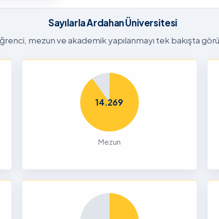
26-2027
tora
Sayılarla Ardahan Üniversitesi
Başvuru
n
ğrenci, mezun ve akademik yapılanmayı tek bakışta görü
26
Dalı 2026-
Dönemi
14.269
nları ve
çin
Mezun
26
liği Odaklı
k Ön
26
Yetenek