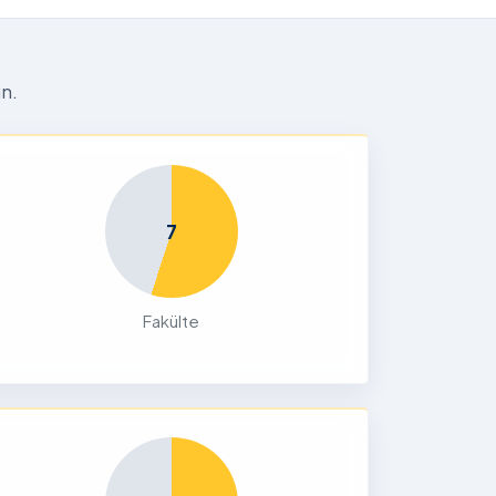
n.
7
Fakülte