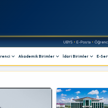
UBYS
E-Posta
Öğrenci
renci
Akademik Birimler
İdari Birimler
E-Ser