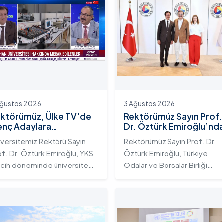
Ağustos 2026
3 Ağustos 2026
ktörümüz, Ülke TV'de
Rektörümüz Sayın Prof.
nç Adaylara
Dr. Öztürk Emiroğlu’nd
iversitemizin Eğitim
TOBB Başkanı Sayın M.
iversitemiz Rektörü Sayın
Rektörümüz Sayın Prof. Dr.
osistemini ve Sunduğu
Rifat Hisarcıklıoğlu’na
of. Dr. Öztürk Emiroğlu, YKS
Öztürk Emiroğlu, Türkiye
telikli İmkânları Anlattı
Ziyaret
rcih döneminde üniversite
Odalar ve Borsalar Birliği
yı gençlerin doğru ve bilinçli
(TOBB) Başkanı Sayın M. Rifa
rcihler yapmalarını sağlamak;
Hisarcıklıoğlu’nu makamında
dahan Üniversitesi'nin
ziyaret etti. Ziyarette
rumsal yetkinliğini, akademik
Rektörümüze, eşi Sayın Dr.