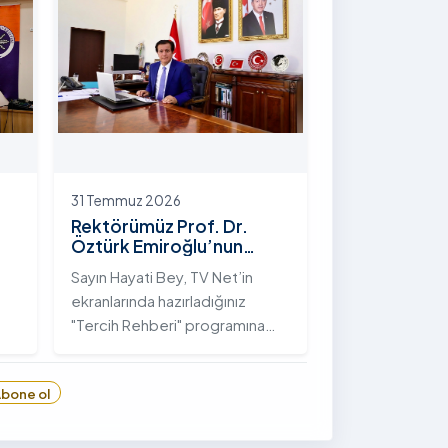
hayata geçirilen "İstifli Taş
Tahkimatı" projesi titizlikle
tamamlandı.
31 Temmuz 2026
Rektörümüz Prof. Dr.
Öztürk Emiroğlu’nun
TVNET’te Yayımlanan
Sayın Hayati Bey, TV Net’in
"Tercih Rehberi"
ekranlarında hazırladığınız
Programındaki Röportajı
"Tercih Rehberi" programına
Ardahan Üniversitesi'ni davet
ettiğiniz ve bize bu değerli
bone ol
6
fırsatı tanıdığınız için öncelikle
sizlere ve tüm TVNET ailesine
gönülden teşekkürlerimi