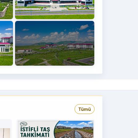
+4
›
Tümü