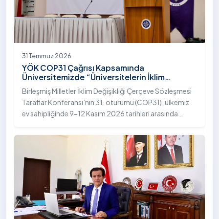
31 Temmuz 2026
YÖK COP31 Çağrısı Kapsamında
Üniversitemizde “Üniversitelerin İklim
Diplomasisindeki Rolü” Konulu Bilgilendirme
Birleşmiş Milletler İklim Değişikliği Çerçeve Sözleşmesi
Toplantısı Yapıldı
Taraflar Konferansı’nın 31. oturumu (COP31), ülkemiz
ev sahipliğinde 9-12 Kasım 2026 tarihleri arasında
Antalya’da gerçekleştirilecek. Bu kapsamda
Yükseköğretim Kurulu (YÖK), üniversitelerin akademik
katkı ve proje bildirimlerini koordine etme çağrısında
bulundu. Ardahan Üniversitesinde 31 Temmuz 2026
tarihinde bu çağrıya yönelik bir ön hazırlık toplantısı
düzenlendi.