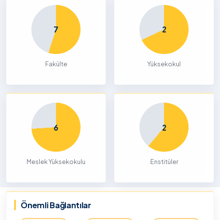
7
2
Fakülte
Yüksekokul
6
2
Meslek Yüksekokulu
Enstitüler
Önemli Bağlantılar