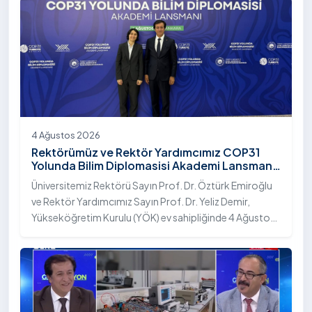
4 Ağustos 2026
Rektörümüz ve Rektör Yardımcımız COP31
Yolunda Bilim Diplomasisi Akademi Lansmanı
Toplantısına Katıldı
Üniversitemiz Rektörü Sayın Prof. Dr. Öztürk Emiroğlu
ve Rektör Yardımcımız Sayın Prof. Dr. Yeliz Demir,
Yükseköğretim Kurulu (YÖK) ev sahipliğinde 4 Ağustos
2026 tarihinde Ankara’da düzenlenen “COP31 Yolunda
Bilim Diplomasisi: Akademi Lansmanı” programına
katıldı.