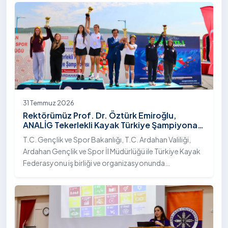
31 Temmuz 2026
Rektörümüz Prof. Dr. Öztürk Emiroğlu,
ANALİG Tekerlekli Kayak Türkiye Şampiyonası
Ödül Töreni’ne Katıldı
T.C. Gençlik ve Spor Bakanlığı, T.C. Ardahan Valiliği,
Ardahan Gençlik ve Spor İl Müdürlüğü ile Türkiye Kayak
Federasyonu iş birliği ve organizasyonunda
gerçekleştirilen Anadolu Yıldızlar Ligi (ANALİG) 2026
Sezonu Tekerlekli Kayak Türkiye Şampiyonası, 30-31
Temmuz 2026 tarihlerinde Ardahan Üniversitesi Yenisey
Yerleşkesi ev sahipliğinde tamamlandı.