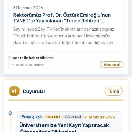
31 Temmuz 2026
Rektörümüz Prof. Dr. Öztürk Emiroğlu’nun
TVNET’te Yayımlanan "Tercih Rehberi"
Programındaki Röportajı
Sayın Hayati Bey, TV Net’in ekranlarında hazırladığınız
"Tercih Rehberi" programına Ardahan Üniversitesi'ni
davet ettiğiniz ve bize bu değerli fırsatı tanıdığınız için
öncelikle sizlere ve tüm TVNET ailesine gönülden
teşekkürlerimi sunuyorum.
E-posta ile haber bildirimi
Abone ol
E-posta
Duyurular
Tümü
31 Temmuz 2026
Öne çıkan
ÖNEMLI
ÖĞRENCI
Üniversitemize Yeni Kayıt Yaptıracak
Öğrencilerin Dikkatine!