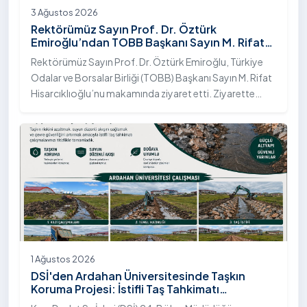
3 Ağustos 2026
Rektörümüz Sayın Prof. Dr. Öztürk
Emiroğlu’ndan TOBB Başkanı Sayın M. Rifat
Hisarcıklıoğlu’na Ziyaret
Rektörümüz Sayın Prof. Dr. Öztürk Emiroğlu, Türkiye
Odalar ve Borsalar Birliği (TOBB) Başkanı Sayın M. Rifat
Hisarcıklıoğlu’nu makamında ziyaret etti. Ziyarette
Rektörümüze, eşi Sayın Dr. Öğr. Üyesi Tuğba Mert
Emiroğlu Hanımefendi eşlik etti.
1 Ağustos 2026
DSİ'den Ardahan Üniversitesinde Taşkın
Koruma Projesi: İstifli Taş Tahkimatı
Çalışmaları Tamamlandı