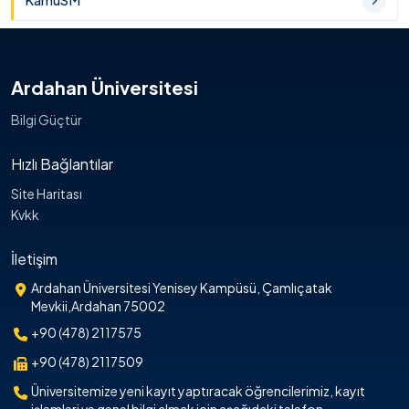
KamuSM
Ardahan Üniversitesi
Bilgi Güçtür
Hızlı Bağlantılar
Site Haritası
Kvkk
İletişim
Ardahan Üniversitesi Yenisey Kampüsü, Çamlıçatak
Mevkii,Ardahan 75002
+90 (478) 2117575
+90 (478) 2117509
Üniversitemize yeni kayıt yaptıracak öğrencilerimiz, kayıt
işlemleri ve genel bilgi almak için aşağıdaki telefon