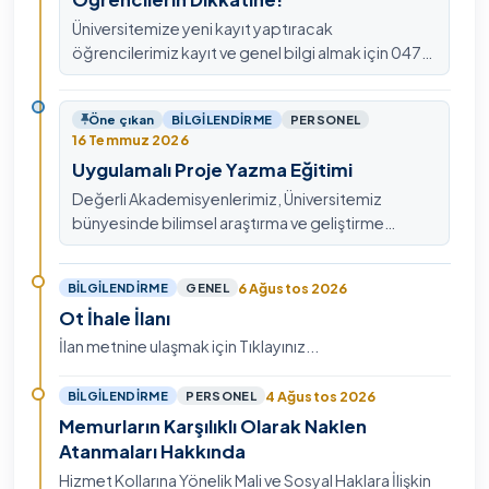
Üniversitemize yeni kayıt yaptıracak
öğrencilerimiz kayıt ve genel bilgi almak için 0478
211 75 75 Dahili: 1913 nolu telefondan
ulaşabilirsiniz.
Öne çıkan
BILGILENDIRME
PERSONEL
16 Temmuz 2026
Uygulamalı Proje Yazma Eğitimi
Değerli Akademisyenlerimiz, Üniversitemiz
bünyesinde bilimsel araştırma ve geliştirme
kültürünü güçlendirmek, ulusal ve uluslararası fon
mekanizmala…
6 Ağustos 2026
BILGILENDIRME
GENEL
Ot İhale İlanı
İlan metnine ulaşmak için Tıklayınız...
4 Ağustos 2026
BILGILENDIRME
PERSONEL
Memurların Karşılıklı Olarak Naklen
Atanmaları Hakkında
Hizmet Kollarına Yönelik Mali ve Sosyal Haklara İlişkin