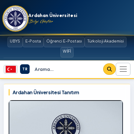
İçeriğe atla
Ardahan Üniversitesi
Bilgi Güçtür
UBYS
E-Posta
Öğrenci E-Postası
Türkoloji Akademisi
WİFİ
TR
Site içi arama
Ardahan Üniversitesi
Ardahan Üniversitesi Tanıtım