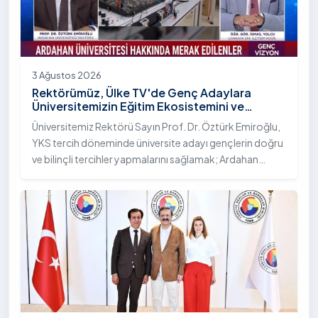
3 Ağustos 2026
Rektörümüz, Ülke TV'de Genç Adaylara
Üniversitemizin Eğitim Ekosistemini ve
Sunduğu Nitelikli İmkânları Anlattı
Üniversitemiz Rektörü Sayın Prof. Dr. Öztürk Emiroğlu,
YKS tercih döneminde üniversite adayı gençlerin doğru
ve bilinçli tercihler yapmalarını sağlamak; Ardahan
Üniversitesi'nin kurumsal yetkinliğini, akademik
çeşitliliğini ve nitelikli imkânlarını aktarmak üzere Ülke TV
ekranlarında yayımlanan "Genç Vizyon" programına
canlı yayın konuğu olarak katıldı.