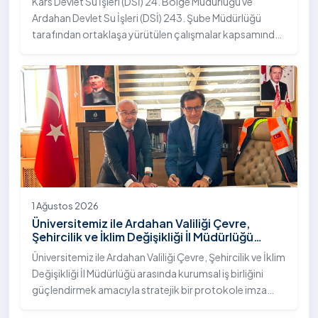
Kars Devlet Su İşleri (DSİ) 24. Bölge Müdürlüğü ve
Ardahan Devlet Su İşleri (DSİ) 243. Şube Müdürlüğü
tarafından ortaklaşa yürütülen çalışmalar kapsamında,
Ardahan Üniversitesi yerleşkesinde hayata geçirilen
"İstifli Taş Tahkimatı" projesi titizlikle tamamlandı.
1 Ağustos 2026
Üniversitemiz ile Ardahan Valiliği Çevre,
Şehircilik ve İklim Değişikliği İl Müdürlüğü
Arasında İş Birliği Protokolü İmzalandı
Üniversitemiz ile Ardahan Valiliği Çevre, Şehircilik ve İklim
Değişikliği İl Müdürlüğü arasında kurumsal iş birliğini
güçlendirmek amacıyla stratejik bir protokole imza
atıldı.