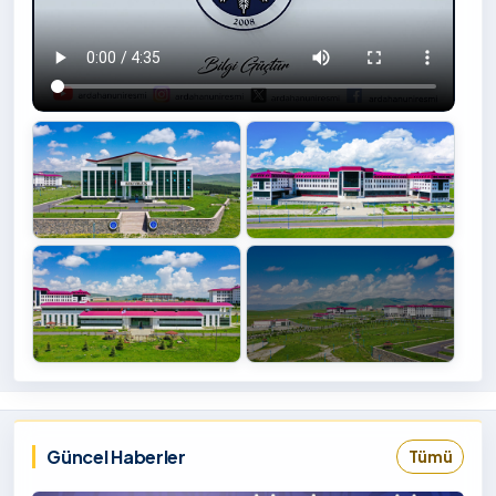
+4
İzlemek
‹
›
İçin
Tıklayınız
Güncel Haberler
Tümü