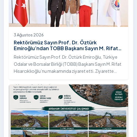
3 Ağustos 2026
Rektörümüz Sayın Prof. Dr. Öztürk
Emiroğlu’ndan TOBB Başkanı Sayın M. Rifat
Hisarcıklıoğlu’na Ziyaret
Rektörümüz Sayın Prof. Dr. Öztürk Emiroğlu, Türkiye
Odalar ve Borsalar Birliği (TOBB) Başkanı Sayın M. Rifat
Hisarcıklıoğlu’nu makamında ziyaret etti. Ziyarette
Rektörümüze, eşi Sayın Dr. Öğr. Üyesi Tuğba Mert
Emiroğlu Hanımefendi eşlik etti.