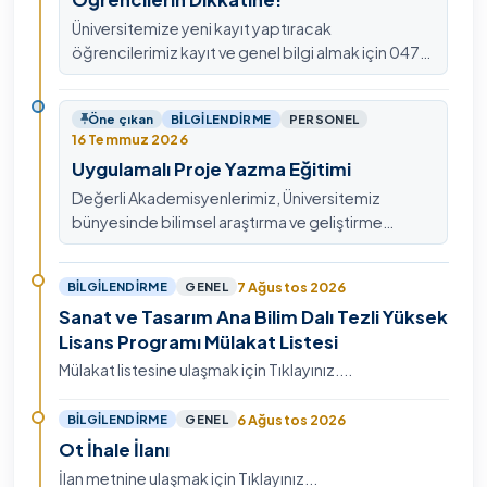
Üniversitemize yeni kayıt yaptıracak
öğrencilerimiz kayıt ve genel bilgi almak için 0478
211 75 75 Dahili: 1913 nolu telefondan
ulaşabilirsiniz.
Öne çıkan
BILGILENDIRME
PERSONEL
16 Temmuz 2026
Uygulamalı Proje Yazma Eğitimi
Değerli Akademisyenlerimiz, Üniversitemiz
bünyesinde bilimsel araştırma ve geliştirme
kültürünü güçlendirmek, ulusal ve uluslararası fon
mekanizmala…
7 Ağustos 2026
BILGILENDIRME
GENEL
Sanat ve Tasarım Ana Bilim Dalı Tezli Yüksek
Lisans Programı Mülakat Listesi
Mülakat listesine ulaşmak için Tıklayınız....
6 Ağustos 2026
BILGILENDIRME
GENEL
Ot İhale İlanı
İlan metnine ulaşmak için Tıklayınız...