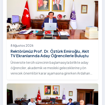
8 Ağustos 2026
Rektörümüz Prof. Dr. Öztürk Emiroğlu, Akit
TV Ekranlarında Aday Öğrencilerle Buluştu
Üniversite tercih sürecinin başlamasıyla birlikte aday
öğrenciler, akademik ve mesleki geleceklerine yön
verecek önemli bir karar aşamasına girerken Ardahan
Üniversitesi, nitelikli eğitim anlayışı, öğrenci odaklı
yaklaşımı ve sunduğu akademik imkânlarla tercih
dönemindeki adaylarla buluşmayı sürdürüyor. Bu
kapsamda Üniversitemiz Rektörü Sayın Prof. Dr. Öztürk
Emiroğlu, moderatörlüğünü Murat Şahin’in yaptığı Akit