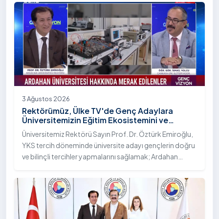
Bilim Diplomasisi: Akademi Lansmanı” programına
katıldı.
3 Ağustos 2026
Rektörümüz, Ülke TV'de Genç Adaylara
Üniversitemizin Eğitim Ekosistemini ve
Sunduğu Nitelikli İmkânları Anlattı
Üniversitemiz Rektörü Sayın Prof. Dr. Öztürk Emiroğlu,
YKS tercih döneminde üniversite adayı gençlerin doğru
ve bilinçli tercihler yapmalarını sağlamak; Ardahan
Üniversitesi'nin kurumsal yetkinliğini, akademik
çeşitliliğini ve nitelikli imkânlarını aktarmak üzere Ülke TV
ekranlarında yayımlanan "Genç Vizyon" programına
canlı yayın konuğu olarak katıldı.