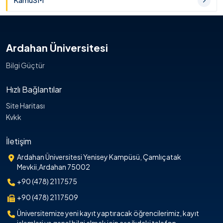
KamuSM
Ardahan Üniversitesi
Bilgi Güçtür
Hızlı Bağlantılar
Site Haritası
Kvkk
İletişim
Ardahan Üniversitesi Yenisey Kampüsü, Çamlıçatak
Mevkii,Ardahan 75002
+90 (478) 2117575
+90 (478) 2117509
Üniversitemize yeni kayıt yaptıracak öğrencilerimiz, kayıt
işlemleri ve genel bilgi almak için aşağıdaki telefon