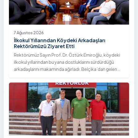
TV'de canlı yayımlanan "Eğitim Atlası" programına
konuk olarak üniversitemizin akademik yapısı, eğitim
modeli, kalite çalışmaları ve öğrencilere sunduğu sosyal
olanaklar hakkında bilgi verdi.
7 Ağustos 2026
İlkokul Yıllarından Köydeki Arkadaşları
Rektörümüzü Ziyaret Etti
Rektörümüz Sayın Prof. Dr. Öztürk Emiroğlu, köydeki
ilkokul yıllarından bu yana dostluklarını sürdürdüğü
arkadaşlarını makamında ağırladı. Belçika’dan gelen
Sayın Turgay Çelik ve Almanya’dan gelen Sayın Erol
Çelik, Rektörümüz Sayın Prof. Dr. Öztürk Emiroğlu’na
nezaket ziyaretinde bulundu.