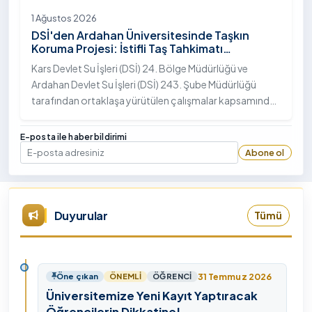
1 Ağustos 2026
DSİ'den Ardahan Üniversitesinde Taşkın
Koruma Projesi: İstifli Taş Tahkimatı
Çalışmaları Tamamlandı
Kars Devlet Su İşleri (DSİ) 24. Bölge Müdürlüğü ve
Ardahan Devlet Su İşleri (DSİ) 243. Şube Müdürlüğü
tarafından ortaklaşa yürütülen çalışmalar kapsamında,
Ardahan Üniversitesi yerleşkesinde hayata geçirilen
"İstifli Taş Tahkimatı" projesi titizlikle tamamlandı.
E-posta ile haber bildirimi
Abone ol
E-posta
Duyurular
Tümü
31 Temmuz 2026
Öne çıkan
ÖNEMLI
ÖĞRENCI
Üniversitemize Yeni Kayıt Yaptıracak
Öğrencilerin Dikkatine!