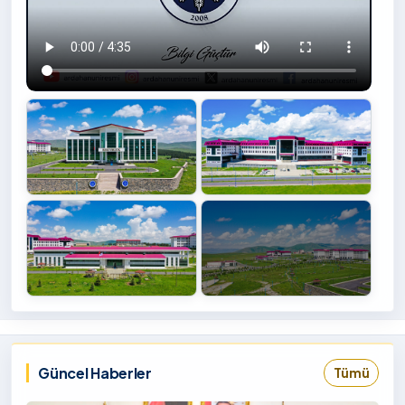
+4
İzlemek
‹
›
İçin
Tıklayınız
Güncel Haberler
Tümü