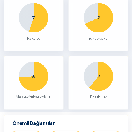
7
2
Fakülte
Yüksekokul
6
2
Meslek Yüksekokulu
Enstitüler
Önemli Bağlantılar