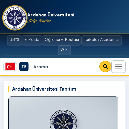
İçeriğe atla
Ardahan Üniversitesi
Bilgi Güçtür
UBYS
E-Posta
Öğrenci E-Postası
Türkoloji Akademisi
WİFİ
TR
Site içi arama
Ardahan Üniversitesi
Ardahan Üniversitesi Tanıtım