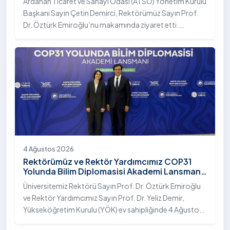
Ardahan Ticaret ve Sanayi Odası (ATSO) Yönetim Kurulu
Başkanı Sayın Çetin Demirci, Rektörümüz Sayın Prof.
Dr. Öztürk Emiroğlu’nu makamında ziyaret etti.
Ziyarette, üniversite ile kent sanayisi ve ticaret odası
arasındaki iş birliği imkânları ele alınırken, Ardahan’ın
ekonomik ve sosyo-kültürel gelişimine katkı
sağlayacak ortak projeler değerlendirildi.
4 Ağustos 2026
Rektörümüz ve Rektör Yardımcımız COP31
Yolunda Bilim Diplomasisi Akademi Lansmanı
Toplantısına Katıldı
Üniversitemiz Rektörü Sayın Prof. Dr. Öztürk Emiroğlu
ve Rektör Yardımcımız Sayın Prof. Dr. Yeliz Demir,
Yükseköğretim Kurulu (YÖK) ev sahipliğinde 4 Ağustos
2026 tarihinde Ankara’da düzenlenen “COP31 Yolunda