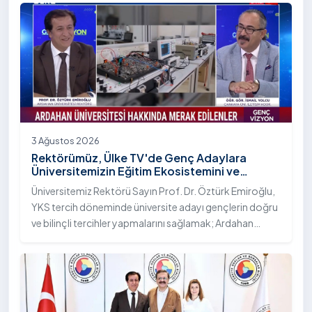
Bilim Diplomasisi: Akademi Lansmanı” programına
katıldı.
3 Ağustos 2026
Rektörümüz, Ülke TV'de Genç Adaylara
Üniversitemizin Eğitim Ekosistemini ve
Sunduğu Nitelikli İmkânları Anlattı
Üniversitemiz Rektörü Sayın Prof. Dr. Öztürk Emiroğlu,
YKS tercih döneminde üniversite adayı gençlerin doğru
ve bilinçli tercihler yapmalarını sağlamak; Ardahan
Üniversitesi'nin kurumsal yetkinliğini, akademik
çeşitliliğini ve nitelikli imkânlarını aktarmak üzere Ülke TV
ekranlarında yayımlanan "Genç Vizyon" programına
canlı yayın konuğu olarak katıldı.