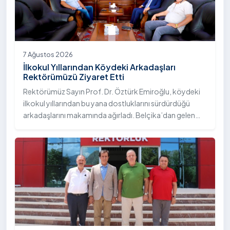
TV'de canlı yayımlanan "Eğitim Atlası" programına
konuk olarak üniversitemizin akademik yapısı, eğitim
modeli, kalite çalışmaları ve öğrencilere sunduğu sosyal
olanaklar hakkında bilgi verdi.
7 Ağustos 2026
İlkokul Yıllarından Köydeki Arkadaşları
Rektörümüzü Ziyaret Etti
Rektörümüz Sayın Prof. Dr. Öztürk Emiroğlu, köydeki
ilkokul yıllarından bu yana dostluklarını sürdürdüğü
arkadaşlarını makamında ağırladı. Belçika’dan gelen
Sayın Turgay Çelik ve Almanya’dan gelen Sayın Erol
Çelik, Rektörümüz Sayın Prof. Dr. Öztürk Emiroğlu’na
nezaket ziyaretinde bulundu.