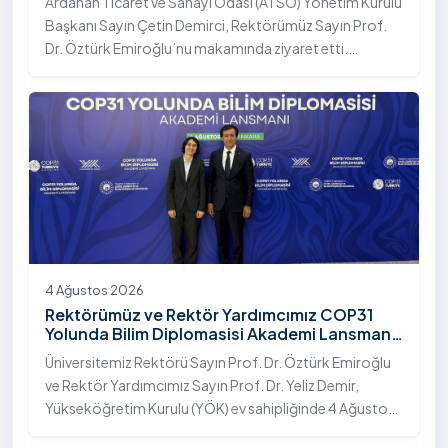
Ardahan Ticaret ve Sanayi Odası (ATSO) Yönetim Kurulu
Başkanı Sayın Çetin Demirci, Rektörümüz Sayın Prof.
Dr. Öztürk Emiroğlu’nu makamında ziyaret etti.
Ziyarette, üniversite ile kent sanayisi ve ticaret odası
arasındaki iş birliği imkânları ele alınırken, Ardahan’ın
ekonomik ve sosyo-kültürel gelişimine katkı
sağlayacak ortak projeler değerlendirildi.
4 Ağustos 2026
Rektörümüz ve Rektör Yardımcımız COP31
Yolunda Bilim Diplomasisi Akademi Lansmanı
Toplantısına Katıldı
Üniversitemiz Rektörü Sayın Prof. Dr. Öztürk Emiroğlu
ve Rektör Yardımcımız Sayın Prof. Dr. Yeliz Demir,
Yükseköğretim Kurulu (YÖK) ev sahipliğinde 4 Ağustos
2026 tarihinde Ankara’da düzenlenen “COP31 Yolunda