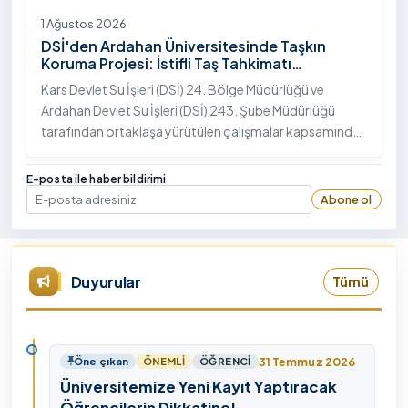
1 Ağustos 2026
DSİ'den Ardahan Üniversitesinde Taşkın
Koruma Projesi: İstifli Taş Tahkimatı
Çalışmaları Tamamlandı
Kars Devlet Su İşleri (DSİ) 24. Bölge Müdürlüğü ve
Ardahan Devlet Su İşleri (DSİ) 243. Şube Müdürlüğü
tarafından ortaklaşa yürütülen çalışmalar kapsamında,
Ardahan Üniversitesi yerleşkesinde hayata geçirilen
"İstifli Taş Tahkimatı" projesi titizlikle tamamlandı.
E-posta ile haber bildirimi
Abone ol
E-posta
Duyurular
Tümü
31 Temmuz 2026
Öne çıkan
ÖNEMLI
ÖĞRENCI
Üniversitemize Yeni Kayıt Yaptıracak
Öğrencilerin Dikkatine!