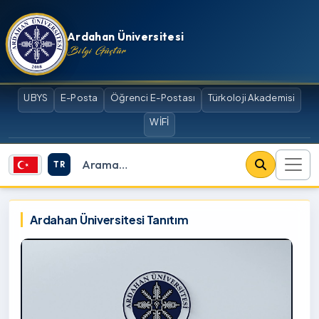
İçeriğe atla
Ardahan Üniversitesi
Bilgi Güçtür
UBYS
E-Posta
Öğrenci E-Postası
Türkoloji Akademisi
WİFİ
TR
Site içi arama
Ardahan Üniversitesi
Ardahan Üniversitesi Tanıtım