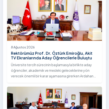
8 Ağustos 2026
Rektörümüz Prof. Dr. Öztürk Emiroğlu, Akit
TV Ekranlarında Aday Öğrencilerle Buluştu
Üniversite tercih sürecinin başlamasıyla birlikte aday
öğrenciler, akademik ve mesleki geleceklerine yön
verecek önemli bir karar aşamasına girerken Ardahan
Üniversitesi, nitelikli eğitim anlayışı, öğrenci odaklı
yaklaşımı ve sunduğu akademik imkânlarla tercih
dönemindeki adaylarla buluşmayı sürdürüyor. Bu
kapsamda Üniversitemiz Rektörü Sayın Prof. Dr. Öztürk
Emiroğlu, moderatörlüğünü Murat Şahin’in yaptığı Akit