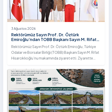
3 Ağustos 2026
Rektörümüz Sayın Prof. Dr. Öztürk
Emiroğlu’ndan TOBB Başkanı Sayın M. Rifat
Hisarcıklıoğlu’na Ziyaret
Rektörümüz Sayın Prof. Dr. Öztürk Emiroğlu, Türkiye
Odalar ve Borsalar Birliği (TOBB) Başkanı Sayın M. Rifat
Hisarcıklıoğlu’nu makamında ziyaret etti. Ziyarette
Rektörümüze, eşi Sayın Dr. Öğr. Üyesi Tuğba Mert
Emiroğlu Hanımefendi eşlik etti.