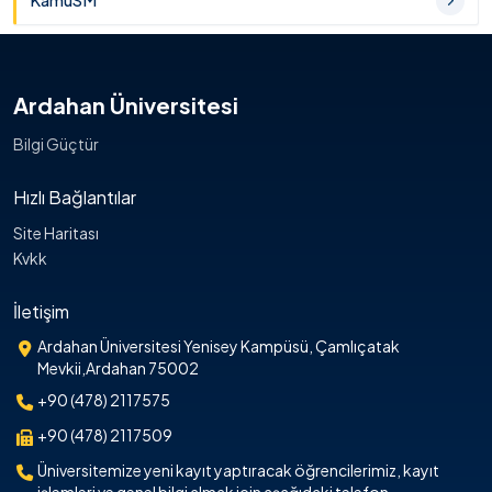
KamuSM
Ardahan Üniversitesi
Bilgi Güçtür
Hızlı Bağlantılar
Site Haritası
Kvkk
İletişim
Ardahan Üniversitesi Yenisey Kampüsü, Çamlıçatak
Mevkii,Ardahan 75002
+90 (478) 2117575
+90 (478) 2117509
Üniversitemize yeni kayıt yaptıracak öğrencilerimiz, kayıt
işlemleri ve genel bilgi almak için aşağıdaki telefon