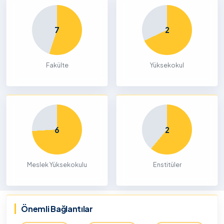
7
2
Fakülte
Yüksekokul
6
2
Meslek Yüksekokulu
Enstitüler
Önemli Bağlantılar