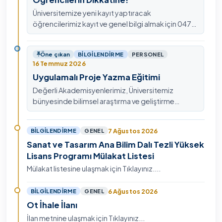
Üniversitemize yeni kayıt yaptıracak
öğrencilerimiz kayıt ve genel bilgi almak için 0478
211 75 75 Dahili: 1913 nolu telefondan
ulaşabilirsiniz.
Öne çıkan
BILGILENDIRME
PERSONEL
16 Temmuz 2026
Uygulamalı Proje Yazma Eğitimi
Değerli Akademisyenlerimiz, Üniversitemiz
bünyesinde bilimsel araştırma ve geliştirme
kültürünü güçlendirmek, ulusal ve uluslararası fon
mekanizmala…
7 Ağustos 2026
BILGILENDIRME
GENEL
Sanat ve Tasarım Ana Bilim Dalı Tezli Yüksek
Lisans Programı Mülakat Listesi
Mülakat listesine ulaşmak için Tıklayınız....
6 Ağustos 2026
BILGILENDIRME
GENEL
Ot İhale İlanı
İlan metnine ulaşmak için Tıklayınız...