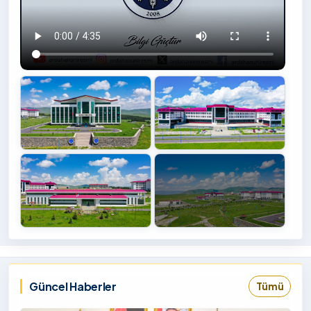
+4
İzlemek
‹
›
İçin
Tıklayınız
Güncel Haberler
Tümü