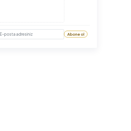
Abone ol
-posta