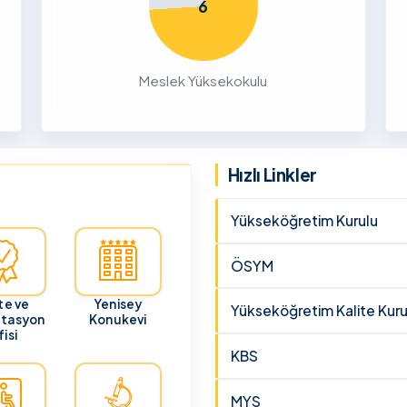
6
26
ru
Meslek Yüksekokulu
cunun 21
lması
 ve
Hızlı Linkler
Yükseköğretim Kurulu
ÖSYM
te ve
Yenisey
Yükseköğretim Kalite Kuru
itasyon
Konukevi
isi
KBS
MYS