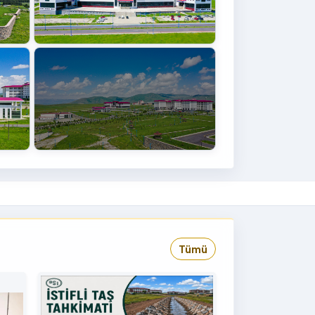
+4
›
Tümü