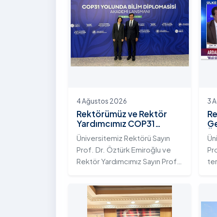
4 Ağustos 2026
3 
Rektörümüz ve Rektör
Re
Yardımcımız COP31
Ge
Yolunda Bilim Diplomasisi
Ün
Üniversitemiz Rektörü Sayın
Ün
Akademi Lansmanı
Ek
Prof. Dr. Öztürk Emiroğlu ve
Pr
Toplantısına Katıldı
Ni
Rektör Yardımcımız Sayın Prof.
te
Dr. Yeliz Demir, Yükseköğretim
ada
Kurulu (YÖK) ev sahipliğinde 4
te
Ağustos 2026 tarihinde
Ar
Ankara’da düzenlenen “COP31
ku