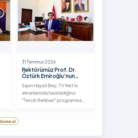
hayata geçirilen "İstifli Taş
Tahkimatı" projesi titizlikle
tamamlandı.
31 Temmuz 2026
Rektörümüz Prof. Dr.
Öztürk Emiroğlu’nun
TVNET’te Yayımlanan
Sayın Hayati Bey, TV Net’in
"Tercih Rehberi"
ekranlarında hazırladığınız
Programındaki Röportajı
"Tercih Rehberi" programına
Ardahan Üniversitesi'ni davet
ettiğiniz ve bize bu değerli
bone ol
6
fırsatı tanıdığınız için öncelikle
sizlere ve tüm TVNET ailesine
gönülden teşekkürlerimi