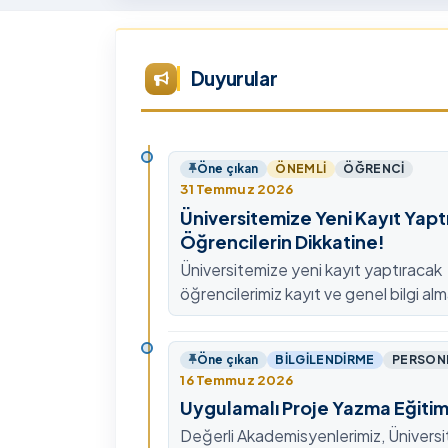
Tü
Te
Ar
Duyurular
Ye
ta
Öne çıkan
ÖNEMLI
ÖĞRENCI
31 Temmuz 2026
Üniversitemize Yeni Kayıt Yapt
Öğrencilerin Dikkatine!
Üniversitemize yeni kayıt yaptıracak
öğrencilerimiz kayıt ve genel bilgi alm
0478 211 75 75 Dahili: 1913 nolu tel
ulaşabilirsiniz.
Öne çıkan
BILGILENDIRME
PERSON
16 Temmuz 2026
Uygulamalı Proje Yazma Eğitim
Değerli Akademisyenlerimiz, Ünivers