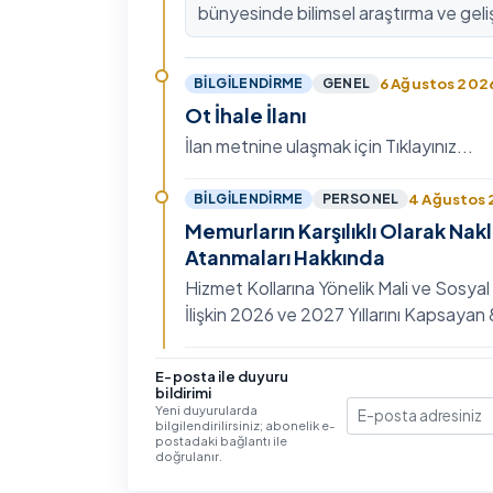
bünyesinde bilimsel araştırma ve geli
kültürünü güçlendirmek, ulusal ve ulus
fon mekanizmala…
6 Ağustos 202
BILGILENDIRME
GENEL
Ot İhale İlanı
İlan metnine ulaşmak için Tıklayınız...
4 Ağustos
BILGILENDIRME
PERSONEL
Memurların Karşılıklı Olarak Nak
Atanmaları Hakkında
Hizmet Kollarına Yönelik Mali ve Sosyal
İlişkin 2026 ve 2027 Yıllarını Kapsaya
Toplu Sözleşme'nin Eğitim, Öğretim ve
Hizmet…
3 Ağustos 202
BILGILENDIRME
GENEL
E-posta ile duyuru
bildirimi
IV. Uluslararası İlişkiler Sempo
Yeni duyurularda
bilgilendirilirsiniz; abonelik e-
E-posta
Ayrıntılı bilgi ve başvuru için Tıklayınız...
postadaki bağlantı ile
doğrulanır.
30 Temmuz 20
BILGILENDIRME
GENEL