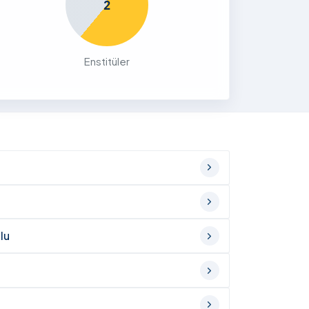
2
Enstitüler
lu