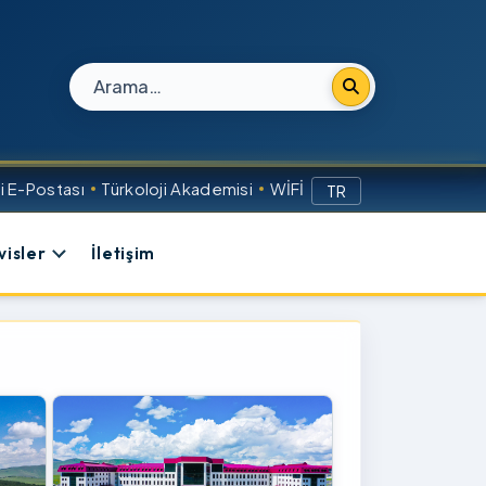
Site içi arama
 E-Postası
Türkoloji Akademisi
WİFİ
TR
visler
İletişim