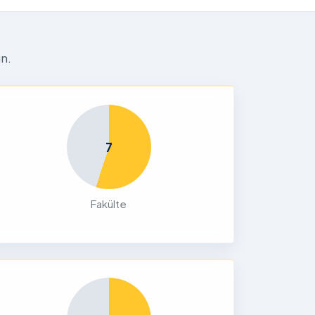
n.
7
Fakülte