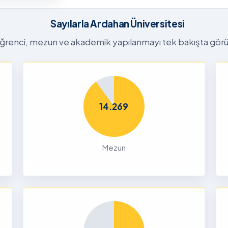
26-2027
tora
Sayılarla Ardahan Üniversitesi
Başvuru
n
ğrenci, mezun ve akademik yapılanmayı tek bakışta görü
26
Dalı 2026-
Dönemi
14.269
nları ve
çin
Mezun
26
liği Odaklı
k Ön
26
Yetenek