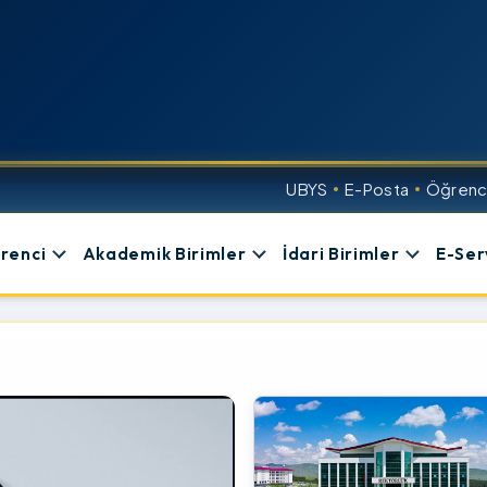
UBYS
E-Posta
Öğrenci
renci
Akademik Birimler
İdari Birimler
E-Ser