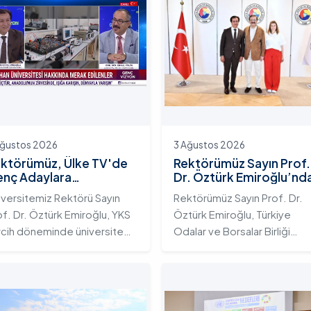
Ağustos 2026
3 Ağustos 2026
ktörümüz, Ülke TV'de
Rektörümüz Sayın Prof.
nç Adaylara
Dr. Öztürk Emiroğlu’nd
iversitemizin Eğitim
TOBB Başkanı Sayın M.
iversitemiz Rektörü Sayın
Rektörümüz Sayın Prof. Dr.
osistemini ve Sunduğu
Rifat Hisarcıklıoğlu’na
of. Dr. Öztürk Emiroğlu, YKS
Öztürk Emiroğlu, Türkiye
telikli İmkânları Anlattı
Ziyaret
rcih döneminde üniversite
Odalar ve Borsalar Birliği
yı gençlerin doğru ve bilinçli
(TOBB) Başkanı Sayın M. Rifa
rcihler yapmalarını sağlamak;
Hisarcıklıoğlu’nu makamında
dahan Üniversitesi'nin
ziyaret etti. Ziyarette
rumsal yetkinliğini, akademik
Rektörümüze, eşi Sayın Dr.