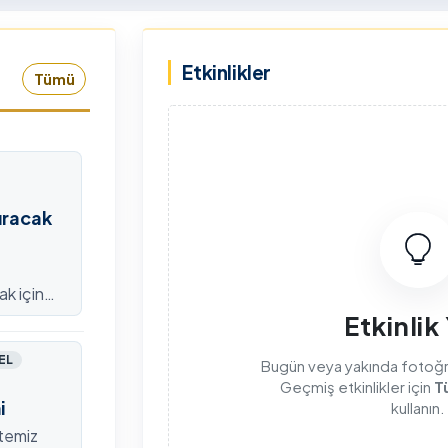
rkiye Şampiyonası, 30-31
kapsamda Yükseköğretim
mmuz 2026 tarihlerinde
Kurulu (YÖK), üniversitelerin
Etkinlikler
dahan Üniversitesi Yenisey
akademik katkı ve proje
Tümü
rleşkesi ev sahipliğinde
bildirimlerini koordine etme
mamlandı.
çağrısında bulundu. Ardahan
Üniversitesinde 31 Temmuz
2026 tarihinde bu çağrıya
yönelik bir ön hazırlık toplantı
düzenlendi.
ıracak
ak için
efondan
Etkinlik
EL
Bugün veya yakında fotoğraf
Geçmiş etkinlikler için
T
i
kullanın.
itemiz