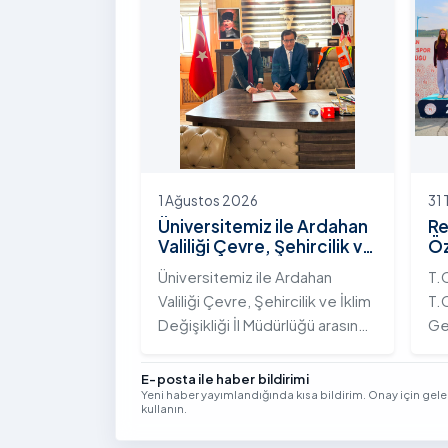
Yolunda Bilim Diplomasisi:
çeş
Akademi Lansmanı” programına
ak
katıldı.
ek
Vi
kon
1 Ağustos 2026
31
Üniversitemiz ile Ardahan
Re
Valiliği Çevre, Şehircilik ve
Öz
İklim Değişikliği İl
Te
Üniversitemiz ile Ardahan
T.
Müdürlüğü Arasında İş
Şa
Valiliği Çevre, Şehircilik ve İklim
T.C
Birliği Protokolü İmzalandı
Tö
Değişikliği İl Müdürlüğü arasında
Ge
kurumsal iş birliğini
Tü
güçlendirmek amacıyla
bi
E-posta ile haber bildirimi
Yeni haber yayımlandığında kısa bildirim. Onay için gel
stratejik bir protokole imza
ge
kullanın.
atıldı.
Yıl
Se