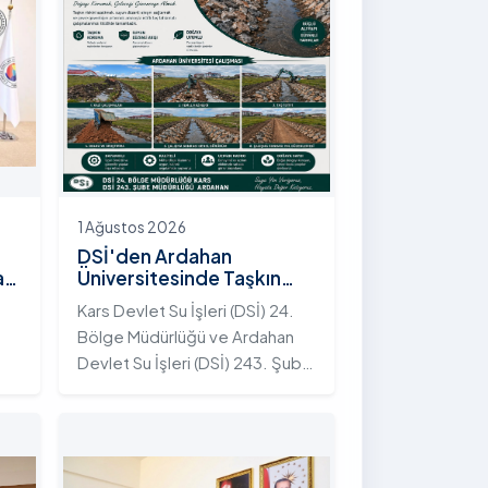
1 Ağustos 2026
DSİ'den Ardahan
an
Üniversitesinde Taşkın
Koruma Projesi: İstifli Taş
Kars Devlet Su İşleri (DSİ) 24.
Tahkimatı Çalışmaları
Bölge Müdürlüğü ve Ardahan
Tamamlandı
Devlet Su İşleri (DSİ) 243. Şube
t
Müdürlüğü tarafından ortaklaşa
yürütülen çalışmalar
kapsamında, Ardahan
Üniversitesi yerleşkesinde