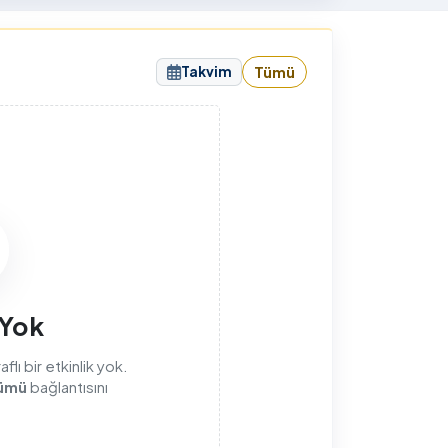
sunuyorum.
Takvim
Tümü
sı
 Yok
lı bir etkinlik yok.
ümü
bağlantısını