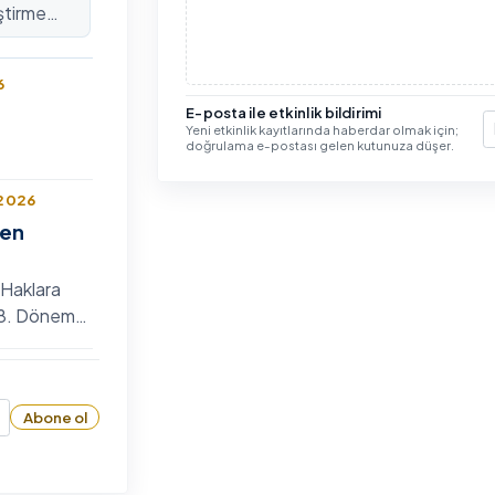
ştirme
lararası
6
E-posta ile etkinlik bildirimi
Yeni etkinlik kayıtlarında haberdar olmak için;
E
doğrulama e-postası gelen kutunuza düşer.
 2026
len
 Haklara
n 8. Dönem
 Bilim
6
zyumu
Abone ol
26