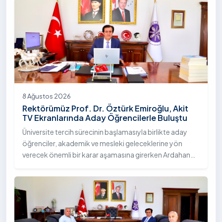
8 Ağustos 2026
Rektörümüz Prof. Dr. Öztürk Emiroğlu, Akit
TV Ekranlarında Aday Öğrencilerle Buluştu
Üniversite tercih sürecinin başlamasıyla birlikte aday
öğrenciler, akademik ve mesleki geleceklerine yön
verecek önemli bir karar aşamasına girerken Ardahan
Üniversitesi, nitelikli eğitim anlayışı, öğrenci odaklı
yaklaşımı ve sunduğu akademik imkânlarla tercih
dönemindeki adaylarla buluşmayı sürdürüyor. Bu
kapsamda Üniversitemiz Rektörü Sayın Prof. Dr. Öztürk
Emiroğlu, moderatörlüğünü Murat Şahin’in yaptığı Akit