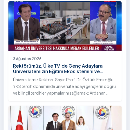
Bilim Diplomasisi: Akademi Lansmanı” programına
katıldı.
3 Ağustos 2026
Rektörümüz, Ülke TV'de Genç Adaylara
Üniversitemizin Eğitim Ekosistemini ve
Sunduğu Nitelikli İmkânları Anlattı
Üniversitemiz Rektörü Sayın Prof. Dr. Öztürk Emiroğlu,
YKS tercih döneminde üniversite adayı gençlerin doğru
ve bilinçli tercihler yapmalarını sağlamak; Ardahan
Üniversitesi'nin kurumsal yetkinliğini, akademik
çeşitliliğini ve nitelikli imkânlarını aktarmak üzere Ülke TV
ekranlarında yayımlanan "Genç Vizyon" programına
canlı yayın konuğu olarak katıldı.