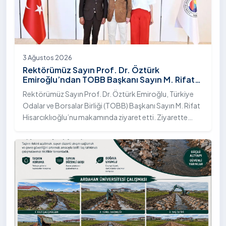
3 Ağustos 2026
Rektörümüz Sayın Prof. Dr. Öztürk
Emiroğlu’ndan TOBB Başkanı Sayın M. Rifat
Hisarcıklıoğlu’na Ziyaret
Rektörümüz Sayın Prof. Dr. Öztürk Emiroğlu, Türkiye
Odalar ve Borsalar Birliği (TOBB) Başkanı Sayın M. Rifat
Hisarcıklıoğlu’nu makamında ziyaret etti. Ziyarette
Rektörümüze, eşi Sayın Dr. Öğr. Üyesi Tuğba Mert
Emiroğlu Hanımefendi eşlik etti.