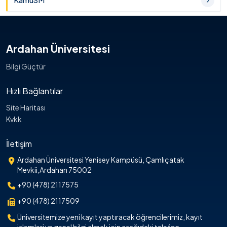
KamuSM
Ardahan Üniversitesi
Bilgi Güçtür
Hızlı Bağlantılar
Site Haritası
Kvkk
İletişim
Ardahan Üniversitesi Yenisey Kampüsü, Çamlıçatak
Mevkii,Ardahan 75002
+90 (478) 2117575
+90 (478) 2117509
Üniversitemize yeni kayıt yaptıracak öğrencilerimiz, kayıt
işlemleri ve genel bilgi almak için aşağıdaki telefon