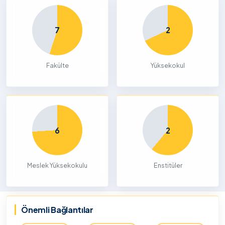
7
2
Fakülte
Yüksekokul
6
2
Meslek Yüksekokulu
Enstitüler
Önemli Bağlantılar