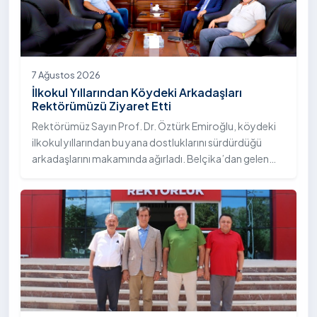
TV'de canlı yayımlanan "Eğitim Atlası" programına
konuk olarak üniversitemizin akademik yapısı, eğitim
modeli, kalite çalışmaları ve öğrencilere sunduğu sosyal
olanaklar hakkında bilgi verdi.
7 Ağustos 2026
İlkokul Yıllarından Köydeki Arkadaşları
Rektörümüzü Ziyaret Etti
Rektörümüz Sayın Prof. Dr. Öztürk Emiroğlu, köydeki
ilkokul yıllarından bu yana dostluklarını sürdürdüğü
arkadaşlarını makamında ağırladı. Belçika’dan gelen
Sayın Turgay Çelik ve Almanya’dan gelen Sayın Erol
Çelik, Rektörümüz Sayın Prof. Dr. Öztürk Emiroğlu’na
nezaket ziyaretinde bulundu.