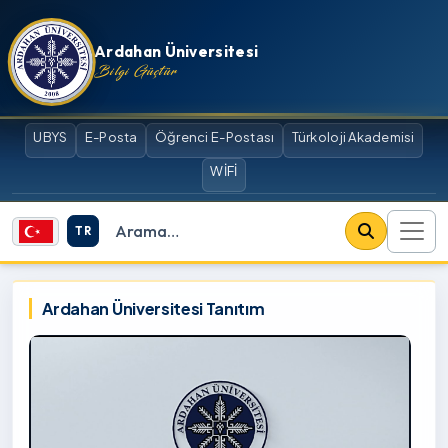
İçeriğe atla
Ardahan Üniversitesi
Bilgi Güçtür
UBYS
E-Posta
Öğrenci E-Postası
Türkoloji Akademisi
WİFİ
TR
Site içi arama
Ardahan Üniversitesi
Ardahan Üniversitesi Tanıtım