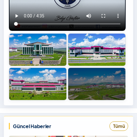
+4
İzlemek
‹
›
İçin
Tıklayınız
Güncel Haberler
Tümü