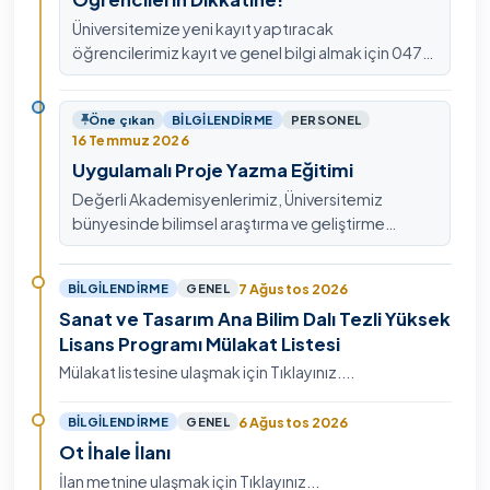
Üniversitemize yeni kayıt yaptıracak
öğrencilerimiz kayıt ve genel bilgi almak için 0478
211 75 75 Dahili: 1913 nolu telefondan
ulaşabilirsiniz.
Öne çıkan
BILGILENDIRME
PERSONEL
16 Temmuz 2026
Uygulamalı Proje Yazma Eğitimi
Değerli Akademisyenlerimiz, Üniversitemiz
bünyesinde bilimsel araştırma ve geliştirme
kültürünü güçlendirmek, ulusal ve uluslararası fon
mekanizmala…
7 Ağustos 2026
BILGILENDIRME
GENEL
Sanat ve Tasarım Ana Bilim Dalı Tezli Yüksek
Lisans Programı Mülakat Listesi
Mülakat listesine ulaşmak için Tıklayınız....
6 Ağustos 2026
BILGILENDIRME
GENEL
Ot İhale İlanı
İlan metnine ulaşmak için Tıklayınız...