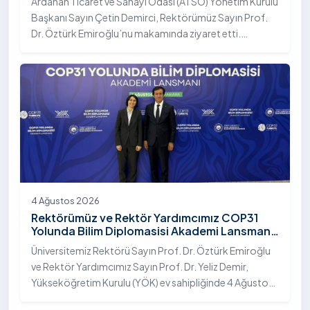
Ardahan Ticaret ve Sanayi Odası (ATSO) Yönetim Kurulu
Başkanı Sayın Çetin Demirci, Rektörümüz Sayın Prof.
Dr. Öztürk Emiroğlu’nu makamında ziyaret etti.
Ziyarette, üniversite ile kent sanayisi ve ticaret odası
arasındaki iş birliği imkânları ele alınırken, Ardahan’ın
ekonomik ve sosyo-kültürel gelişimine katkı
sağlayacak ortak projeler değerlendirildi.
4 Ağustos 2026
Rektörümüz ve Rektör Yardımcımız COP31
Yolunda Bilim Diplomasisi Akademi Lansmanı
Toplantısına Katıldı
Üniversitemiz Rektörü Sayın Prof. Dr. Öztürk Emiroğlu
ve Rektör Yardımcımız Sayın Prof. Dr. Yeliz Demir,
Yükseköğretim Kurulu (YÖK) ev sahipliğinde 4 Ağustos
2026 tarihinde Ankara’da düzenlenen “COP31 Yolunda