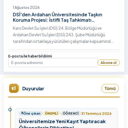
1 Ağustos 2026
DSİ'den Ardahan Üniversitesinde Taşkın
Koruma Projesi: İstifli Taş Tahkimatı
Çalışmaları Tamamlandı
Kars Devlet Su İşleri (DSİ) 24. Bölge Müdürlüğü ve
Ardahan Devlet Su İşleri (DSİ) 243. Şube Müdürlüğü
tarafından ortaklaşa yürütülen çalışmalar kapsamında,
Ardahan Üniversitesi yerleşkesinde hayata geçirilen
"İstifli Taş Tahkimatı" projesi titizlikle tamamlandı.
E-posta ile haber bildirimi
Abone ol
E-posta
Duyurular
Tümü
31 Temmuz 2026
Öne çıkan
ÖNEMLI
ÖĞRENCI
Üniversitemize Yeni Kayıt Yaptıracak
Öğrencilerin Dikkatine!