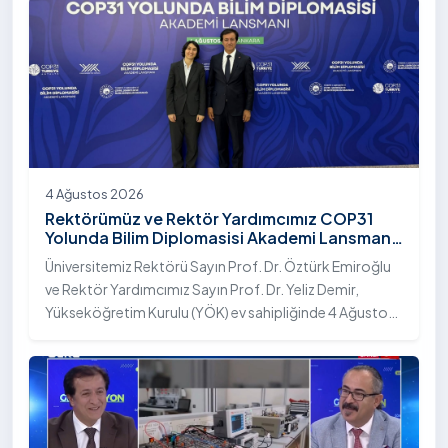
4 Ağustos 2026
Rektörümüz ve Rektör Yardımcımız COP31
Yolunda Bilim Diplomasisi Akademi Lansmanı
Toplantısına Katıldı
Üniversitemiz Rektörü Sayın Prof. Dr. Öztürk Emiroğlu
ve Rektör Yardımcımız Sayın Prof. Dr. Yeliz Demir,
Yükseköğretim Kurulu (YÖK) ev sahipliğinde 4 Ağustos
2026 tarihinde Ankara’da düzenlenen “COP31 Yolunda
Bilim Diplomasisi: Akademi Lansmanı” programına
katıldı.