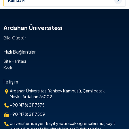
KamuSM
Ardahan Üniversitesi
Bilgi Güçtür
Hızlı Bağlantılar
Site Haritası
Kvkk
İletişim
Ardahan Üniversitesi Yenisey Kampüsü, Çamlıçatak
Mevkii,Ardahan 75002
+90 (478) 2117575
+90 (478) 2117509
Üniversitemize yeni kayıt yaptıracak öğrencilerimiz, kayıt
işlemleri ve genel bilgi almak için aşağıdaki telefon