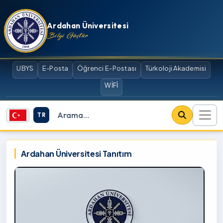
İçeriğe atla
Ardahan Üniversitesi
Bilgi Güçtür
UBYS
E-Posta
Öğrenci E-Postası
Türkoloji Akademisi
WİFİ
TR
Site içi arama
Ardahan Üniversitesi
Ardahan Üniversitesi Tanıtım