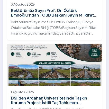
3 Ağustos 2026
Rektörümüz Sayın Prof. Dr. Öztürk
Emiroğlu’ndan TOBB Başkanı Sayın M. Rifat
Hisarcıklıoğlu’na Ziyaret
Rektörümüz Sayın Prof. Dr. Öztürk Emiroğlu, Türkiye
Odalar ve Borsalar Birliği (TOBB) Başkanı Sayın M. Rifat
Hisarcıklıoğlu’nu makamında ziyaret etti. Ziyarette
Rektörümüze, eşi Sayın Dr. Öğr. Üyesi Tuğba Mert
Emiroğlu Hanımefendi eşlik etti.
1 Ağustos 2026
DSİ'den Ardahan Üniversitesinde Taşkın
Koruma Projesi: İstifli Taş Tahkimatı
Çalışmaları Tamamlandı