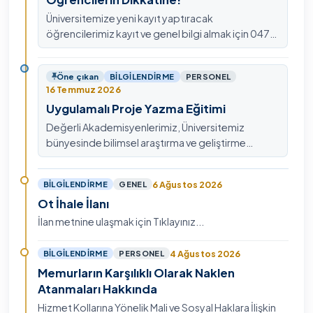
Üniversitemize yeni kayıt yaptıracak
öğrencilerimiz kayıt ve genel bilgi almak için 0478
211 75 75 Dahili: 1913 nolu telefondan
ulaşabilirsiniz.
Öne çıkan
BILGILENDIRME
PERSONEL
16 Temmuz 2026
Uygulamalı Proje Yazma Eğitimi
Değerli Akademisyenlerimiz, Üniversitemiz
bünyesinde bilimsel araştırma ve geliştirme
kültürünü güçlendirmek, ulusal ve uluslararası fon
mekanizmala…
6 Ağustos 2026
BILGILENDIRME
GENEL
Ot İhale İlanı
İlan metnine ulaşmak için Tıklayınız...
4 Ağustos 2026
BILGILENDIRME
PERSONEL
Memurların Karşılıklı Olarak Naklen
Atanmaları Hakkında
Hizmet Kollarına Yönelik Mali ve Sosyal Haklara İlişkin