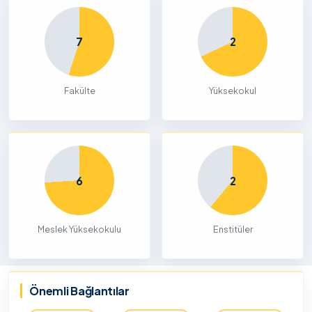
7
2
Fakülte
Yüksekokul
6
2
Meslek Yüksekokulu
Enstitüler
Önemli Bağlantılar