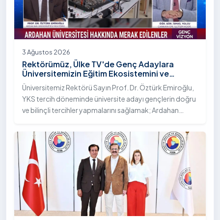
3 Ağustos 2026
Rektörümüz, Ülke TV'de Genç Adaylara
Üniversitemizin Eğitim Ekosistemini ve
Sunduğu Nitelikli İmkânları Anlattı
Üniversitemiz Rektörü Sayın Prof. Dr. Öztürk Emiroğlu,
YKS tercih döneminde üniversite adayı gençlerin doğru
ve bilinçli tercihler yapmalarını sağlamak; Ardahan
Üniversitesi'nin kurumsal yetkinliğini, akademik
çeşitliliğini ve nitelikli imkânlarını aktarmak üzere Ülke TV
ekranlarında yayımlanan "Genç Vizyon" programına
canlı yayın konuğu olarak katıldı.