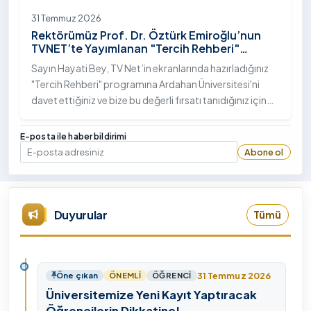
31 Temmuz 2026
Rektörümüz Prof. Dr. Öztürk Emiroğlu’nun
TVNET’te Yayımlanan "Tercih Rehberi"
Programındaki Röportajı
Sayın Hayati Bey, TV Net’in ekranlarında hazırladığınız
"Tercih Rehberi" programına Ardahan Üniversitesi'ni
davet ettiğiniz ve bize bu değerli fırsatı tanıdığınız için
öncelikle sizlere ve tüm TVNET ailesine gönülden
teşekkürlerimi sunuyorum.
E-posta ile haber bildirimi
Abone ol
E-posta
Duyurular
Tümü
31 Temmuz 2026
Öne çıkan
ÖNEMLI
ÖĞRENCI
Üniversitemize Yeni Kayıt Yaptıracak
Öğrencilerin Dikkatine!