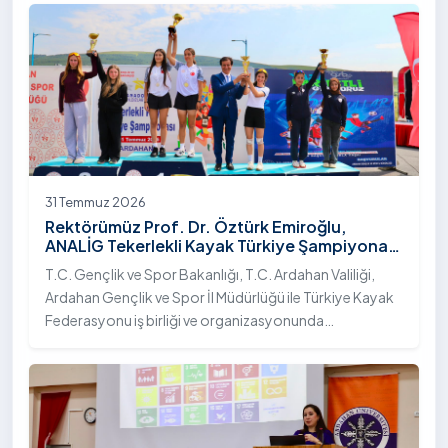
31 Temmuz 2026
Rektörümüz Prof. Dr. Öztürk Emiroğlu,
ANALİG Tekerlekli Kayak Türkiye Şampiyonası
Ödül Töreni’ne Katıldı
T.C. Gençlik ve Spor Bakanlığı, T.C. Ardahan Valiliği,
Ardahan Gençlik ve Spor İl Müdürlüğü ile Türkiye Kayak
Federasyonu iş birliği ve organizasyonunda
gerçekleştirilen Anadolu Yıldızlar Ligi (ANALİG) 2026
Sezonu Tekerlekli Kayak Türkiye Şampiyonası, 30-31
Temmuz 2026 tarihlerinde Ardahan Üniversitesi Yenisey
Yerleşkesi ev sahipliğinde tamamlandı.