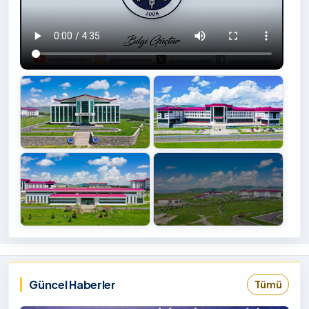
+4
İzlemek
‹
›
İçin
Tıklayınız
Güncel Haberler
Tümü