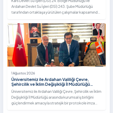
Kars Devlet Su İşleri (DSİ) 24. Bölge Müdürlüğü ve
Ardahan Devlet Su İşleri (DSİ) 243. Şube Müdürlüğü
tarafından ortaklaşa yürütülen çalışmalar kapsamında,
Ardahan Üniversitesi yerleşkesinde hayata geçirilen
"İstifli Taş Tahkimatı" projesi titizlikle tamamlandı.
1 Ağustos 2026
Üniversitemiz ile Ardahan Valiliği Çevre,
Şehircilik ve İklim Değişikliği İl Müdürlüğü
Arasında İş Birliği Protokolü İmzalandı
Üniversitemiz ile Ardahan Valiliği Çevre, Şehircilik ve İklim
Değişikliği İl Müdürlüğü arasında kurumsal iş birliğini
güçlendirmek amacıyla stratejik bir protokole imza
atıldı.