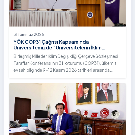
31 Temmuz 2026
YÖK COP31 Çağrısı Kapsamında
Üniversitemizde “Üniversitelerin İklim
Diplomasisindeki Rolü” Konulu Bilgilendirme
Birleşmiş Milletler İklim Değişikliği Çerçeve Sözleşmesi
Toplantısı Yapıldı
Taraflar Konferansı’nın 31. oturumu (COP31), ülkemiz
ev sahipliğinde 9-12 Kasım 2026 tarihleri arasında
Antalya’da gerçekleştirilecek. Bu kapsamda
Yükseköğretim Kurulu (YÖK), üniversitelerin akademik
katkı ve proje bildirimlerini koordine etme çağrısında
bulundu. Ardahan Üniversitesinde 31 Temmuz 2026
tarihinde bu çağrıya yönelik bir ön hazırlık toplantısı
düzenlendi.