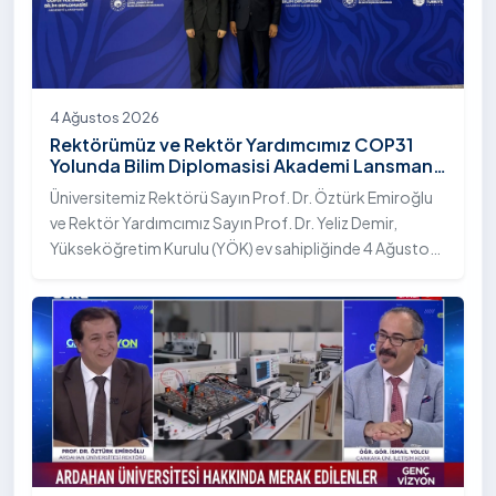
4 Ağustos 2026
Rektörümüz ve Rektör Yardımcımız COP31
Yolunda Bilim Diplomasisi Akademi Lansmanı
Toplantısına Katıldı
Üniversitemiz Rektörü Sayın Prof. Dr. Öztürk Emiroğlu
ve Rektör Yardımcımız Sayın Prof. Dr. Yeliz Demir,
Yükseköğretim Kurulu (YÖK) ev sahipliğinde 4 Ağustos
2026 tarihinde Ankara’da düzenlenen “COP31 Yolunda
Bilim Diplomasisi: Akademi Lansmanı” programına
katıldı.