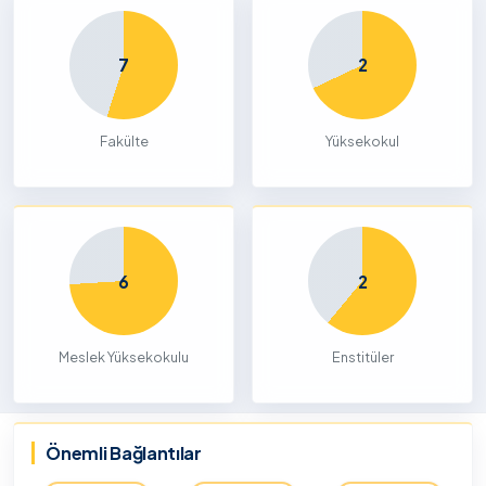
7
2
Fakülte
Yüksekokul
6
2
Meslek Yüksekokulu
Enstitüler
Önemli Bağlantılar