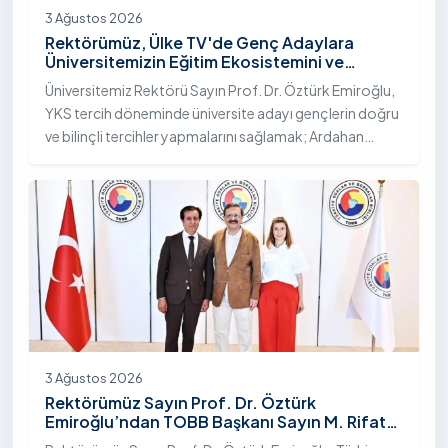
3 Ağustos 2026
Rektörümüz, Ülke TV'de Genç Adaylara
Üniversitemizin Eğitim Ekosistemini ve
Sunduğu Nitelikli İmkânları Anlattı
Üniversitemiz Rektörü Sayın Prof. Dr. Öztürk Emiroğlu,
YKS tercih döneminde üniversite adayı gençlerin doğru
ve bilinçli tercihler yapmalarını sağlamak; Ardahan
Üniversitesi'nin kurumsal yetkinliğini, akademik
çeşitliliğini ve nitelikli imkânlarını aktarmak üzere Ülke TV
ekranlarında yayımlanan "Genç Vizyon" programına
canlı yayın konuğu olarak katıldı.
3 Ağustos 2026
Rektörümüz Sayın Prof. Dr. Öztürk
Emiroğlu’ndan TOBB Başkanı Sayın M. Rifat
Hisarcıklıoğlu’na Ziyaret