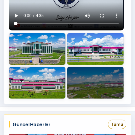
+4
İzlemek
‹
›
İçin
Tıklayınız
Güncel Haberler
Tümü