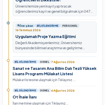
Üniversitemize yeni kayıt yaptıracak
öğrencilerimiz kayıt ve genel bilgi almak için 0478
211 75 75 Dahili: 1913 nolu telefondan
ulaşabilirsiniz.
Öne çıkan
BILGILENDIRME
PERSONEL
16 Temmuz 2026
Uygulamalı Proje Yazma Eğitimi
Değerli Akademisyenlerimiz, Üniversitemiz
bünyesinde bilimsel araştırma ve geliştirme
kültürünü güçlendirmek, ulusal ve uluslararası fon
mekanizmala…
7 Ağustos 2026
BILGILENDIRME
GENEL
Sanat ve Tasarım Ana Bilim Dalı Tezli Yüksek
Lisans Programı Mülakat Listesi
Mülakat listesine ulaşmak için Tıklayınız....
6 Ağustos 2026
BILGILENDIRME
GENEL
Ot İhale İlanı
İlan metnine ulaşmak için Tıklayınız...