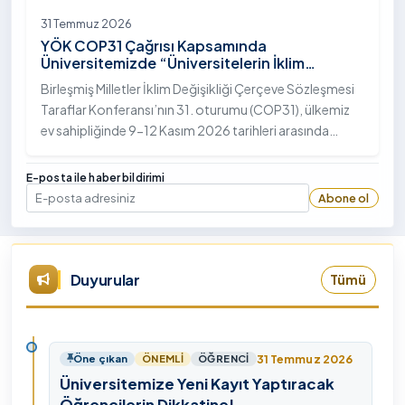
31 Temmuz 2026
YÖK COP31 Çağrısı Kapsamında
Üniversitemizde “Üniversitelerin İklim
Diplomasisindeki Rolü” Konulu Bilgilendirme
Birleşmiş Milletler İklim Değişikliği Çerçeve Sözleşmesi
Toplantısı Yapıldı
Taraflar Konferansı’nın 31. oturumu (COP31), ülkemiz
ev sahipliğinde 9-12 Kasım 2026 tarihleri arasında
Antalya’da gerçekleştirilecek. Bu kapsamda
Yükseköğretim Kurulu (YÖK), üniversitelerin akademik
E-posta ile haber bildirimi
katkı ve proje bildirimlerini koordine etme çağrısında
Abone ol
E-posta
bulundu. Ardahan Üniversitesinde 31 Temmuz 2026
tarihinde bu çağrıya yönelik bir ön hazırlık toplantısı
düzenlendi.
Duyurular
Tümü
31 Temmuz 2026
Öne çıkan
ÖNEMLI
ÖĞRENCI
Üniversitemize Yeni Kayıt Yaptıracak
Öğrencilerin Dikkatine!