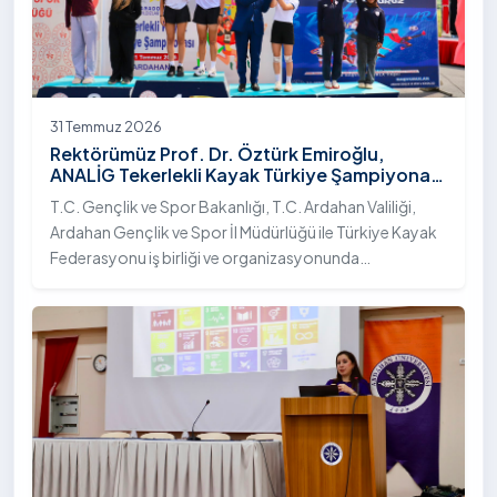
31 Temmuz 2026
Rektörümüz Prof. Dr. Öztürk Emiroğlu,
ANALİG Tekerlekli Kayak Türkiye Şampiyonası
Ödül Töreni’ne Katıldı
T.C. Gençlik ve Spor Bakanlığı, T.C. Ardahan Valiliği,
Ardahan Gençlik ve Spor İl Müdürlüğü ile Türkiye Kayak
Federasyonu iş birliği ve organizasyonunda
gerçekleştirilen Anadolu Yıldızlar Ligi (ANALİG) 2026
Sezonu Tekerlekli Kayak Türkiye Şampiyonası, 30-31
Temmuz 2026 tarihlerinde Ardahan Üniversitesi Yenisey
Yerleşkesi ev sahipliğinde tamamlandı.