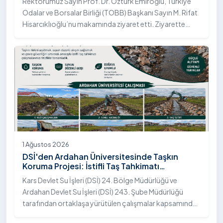
Rektörümüz Sayın Prof. Dr. Öztürk Emiroğlu, Türkiye
Odalar ve Borsalar Birliği (TOBB) Başkanı Sayın M. Rifat
Hisarcıklıoğlu’nu makamında ziyaret etti. Ziyarette
Rektörümüze, eşi Sayın Dr. Öğr. Üyesi Tuğba Mert
Emiroğlu Hanımefendi eşlik etti.
1 Ağustos 2026
DSİ'den Ardahan Üniversitesinde Taşkın
Koruma Projesi: İstifli Taş Tahkimatı
Çalışmaları Tamamlandı
Kars Devlet Su İşleri (DSİ) 24. Bölge Müdürlüğü ve
Ardahan Devlet Su İşleri (DSİ) 243. Şube Müdürlüğü
tarafından ortaklaşa yürütülen çalışmalar kapsamında,
Ardahan Üniversitesi yerleşkesinde hayata geçirilen