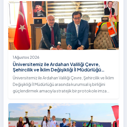
"İstifli Taş Tahkimatı" projesi titizlikle tamamlandı.
1 Ağustos 2026
Üniversitemiz ile Ardahan Valiliği Çevre,
Şehircilik ve İklim Değişikliği İl Müdürlüğü
Arasında İş Birliği Protokolü İmzalandı
Üniversitemiz ile Ardahan Valiliği Çevre, Şehircilik ve İklim
Değişikliği İl Müdürlüğü arasında kurumsal iş birliğini
güçlendirmek amacıyla stratejik bir protokole imza
atıldı.