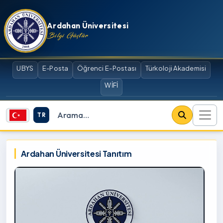
İçeriğe atla
Ardahan Üniversitesi
Bilgi Güçtür
UBYS
E-Posta
Öğrenci E-Postası
Türkoloji Akademisi
WİFİ
TR
Site içi arama
Ardahan Üniversitesi
Ardahan Üniversitesi Tanıtım