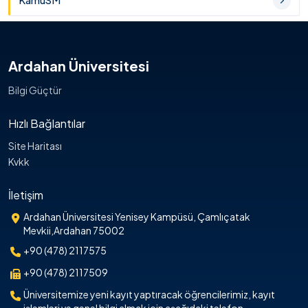
KamuSM
Ardahan Üniversitesi
Bilgi Güçtür
Hızlı Bağlantılar
Site Haritası
Kvkk
İletişim
Ardahan Üniversitesi Yenisey Kampüsü, Çamlıçatak
Mevkii,Ardahan 75002
+90 (478) 2117575
+90 (478) 2117509
Üniversitemize yeni kayıt yaptıracak öğrencilerimiz, kayıt
işlemleri ve genel bilgi almak için aşağıdaki telefon