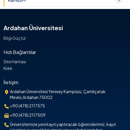
KamuSM
Ardahan Üniversitesi
Bilgi Güçtür
Hızlı Bağlantılar
Site Haritası
Kvkk
İletişim
Ardahan Üniversitesi Yenisey Kampüsü, Çamlıçatak
Mevkii,Ardahan 75002
+90 (478) 2117575
+90 (478) 2117509
Üniversitemize yeni kayıt yaptıracak öğrencilerimiz, kayıt
işlemleri ve genel bilgi almak için aşağıdaki telefon