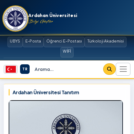
İçeriğe atla
Ardahan Üniversitesi
Bilgi Güçtür
UBYS
E-Posta
Öğrenci E-Postası
Türkoloji Akademisi
WİFİ
TR
Site içi arama
Ardahan Üniversitesi
Ardahan Üniversitesi Tanıtım