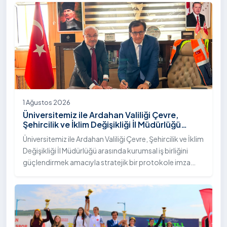
"İstifli Taş Tahkimatı" projesi titizlikle tamamlandı.
1 Ağustos 2026
Üniversitemiz ile Ardahan Valiliği Çevre,
Şehircilik ve İklim Değişikliği İl Müdürlüğü
Arasında İş Birliği Protokolü İmzalandı
Üniversitemiz ile Ardahan Valiliği Çevre, Şehircilik ve İklim
Değişikliği İl Müdürlüğü arasında kurumsal iş birliğini
güçlendirmek amacıyla stratejik bir protokole imza
atıldı.