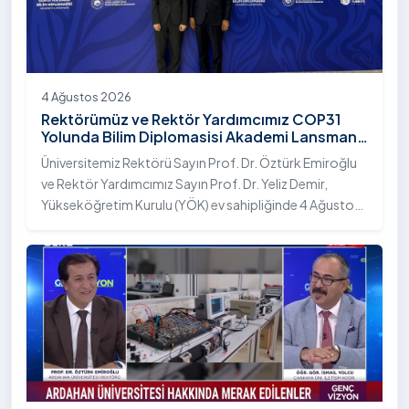
4 Ağustos 2026
Rektörümüz ve Rektör Yardımcımız COP31
Yolunda Bilim Diplomasisi Akademi Lansmanı
Toplantısına Katıldı
Üniversitemiz Rektörü Sayın Prof. Dr. Öztürk Emiroğlu
ve Rektör Yardımcımız Sayın Prof. Dr. Yeliz Demir,
Yükseköğretim Kurulu (YÖK) ev sahipliğinde 4 Ağustos
2026 tarihinde Ankara’da düzenlenen “COP31 Yolunda
Bilim Diplomasisi: Akademi Lansmanı” programına
katıldı.