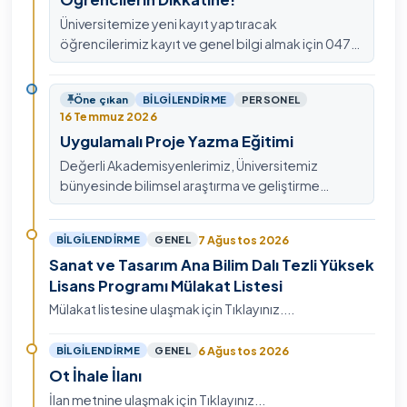
Üniversitemize yeni kayıt yaptıracak
öğrencilerimiz kayıt ve genel bilgi almak için 0478
211 75 75 Dahili: 1913 nolu telefondan
ulaşabilirsiniz.
Öne çıkan
BILGILENDIRME
PERSONEL
16 Temmuz 2026
Uygulamalı Proje Yazma Eğitimi
Değerli Akademisyenlerimiz, Üniversitemiz
bünyesinde bilimsel araştırma ve geliştirme
kültürünü güçlendirmek, ulusal ve uluslararası fon
mekanizmala…
7 Ağustos 2026
BILGILENDIRME
GENEL
Sanat ve Tasarım Ana Bilim Dalı Tezli Yüksek
Lisans Programı Mülakat Listesi
Mülakat listesine ulaşmak için Tıklayınız....
6 Ağustos 2026
BILGILENDIRME
GENEL
Ot İhale İlanı
İlan metnine ulaşmak için Tıklayınız...