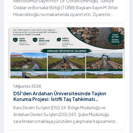
Rektörümüz Sayın Prof. Dr. Öztürk Emiroğlu, Türkiye
Odalar ve Borsalar Birliği (TOBB) Başkanı Sayın M. Rifat
Hisarcıklıoğlu’nu makamında ziyaret etti. Ziyarette
Rektörümüze, eşi Sayın Dr. Öğr. Üyesi Tuğba Mert
Emiroğlu Hanımefendi eşlik etti.
1 Ağustos 2026
DSİ'den Ardahan Üniversitesinde Taşkın
Koruma Projesi: İstifli Taş Tahkimatı
Çalışmaları Tamamlandı
Kars Devlet Su İşleri (DSİ) 24. Bölge Müdürlüğü ve
Ardahan Devlet Su İşleri (DSİ) 243. Şube Müdürlüğü
tarafından ortaklaşa yürütülen çalışmalar kapsamında,
Ardahan Üniversitesi yerleşkesinde hayata geçirilen