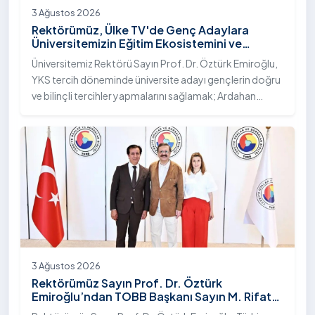
3 Ağustos 2026
Rektörümüz, Ülke TV'de Genç Adaylara
Üniversitemizin Eğitim Ekosistemini ve
Sunduğu Nitelikli İmkânları Anlattı
Üniversitemiz Rektörü Sayın Prof. Dr. Öztürk Emiroğlu,
YKS tercih döneminde üniversite adayı gençlerin doğru
ve bilinçli tercihler yapmalarını sağlamak; Ardahan
Üniversitesi'nin kurumsal yetkinliğini, akademik
çeşitliliğini ve nitelikli imkânlarını aktarmak üzere Ülke TV
ekranlarında yayımlanan "Genç Vizyon" programına
canlı yayın konuğu olarak katıldı.
3 Ağustos 2026
Rektörümüz Sayın Prof. Dr. Öztürk
Emiroğlu’ndan TOBB Başkanı Sayın M. Rifat
Hisarcıklıoğlu’na Ziyaret