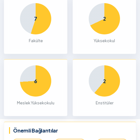
7
2
Fakülte
Yüksekokul
6
2
Meslek Yüksekokulu
Enstitüler
Önemli Bağlantılar