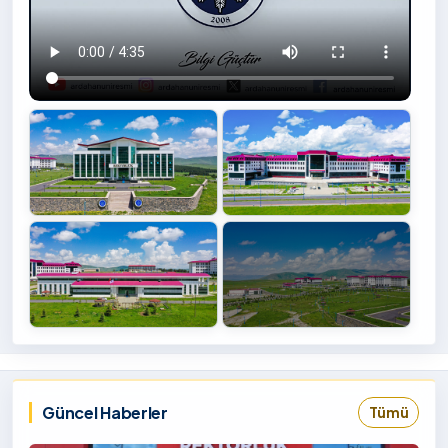
+4
İzlemek
‹
›
İçin
Tıklayınız
Güncel Haberler
Tümü