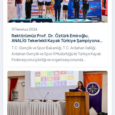
31 Temmuz 2026
Rektörümüz Prof. Dr. Öztürk Emiroğlu,
ANALİG Tekerlekli Kayak Türkiye Şampiyonası
Ödül Töreni’ne Katıldı
T.C. Gençlik ve Spor Bakanlığı, T.C. Ardahan Valiliği,
Ardahan Gençlik ve Spor İl Müdürlüğü ile Türkiye Kayak
Federasyonu iş birliği ve organizasyonunda
gerçekleştirilen Anadolu Yıldızlar Ligi (ANALİG) 2026
Sezonu Tekerlekli Kayak Türkiye Şampiyonası, 30-31
Temmuz 2026 tarihlerinde Ardahan Üniversitesi Yenisey
Yerleşkesi ev sahipliğinde tamamlandı.