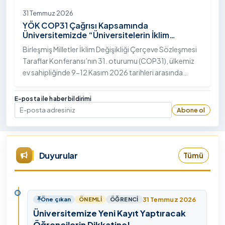
31 Temmuz 2026
YÖK COP31 Çağrısı Kapsamında
Üniversitemizde “Üniversitelerin İklim
Diplomasisindeki Rolü” Konulu Bilgilendirme
Birleşmiş Milletler İklim Değişikliği Çerçeve Sözleşmesi
Toplantısı Yapıldı
Taraflar Konferansı’nın 31. oturumu (COP31), ülkemiz
ev sahipliğinde 9-12 Kasım 2026 tarihleri arasında
Antalya’da gerçekleştirilecek. Bu kapsamda
Yükseköğretim Kurulu (YÖK), üniversitelerin akademik
E-posta ile haber bildirimi
katkı ve proje bildirimlerini koordine etme çağrısında
Abone ol
E-posta
bulundu. Ardahan Üniversitesinde 31 Temmuz 2026
tarihinde bu çağrıya yönelik bir ön hazırlık toplantısı
düzenlendi.
Duyurular
Tümü
31 Temmuz 2026
Öne çıkan
ÖNEMLI
ÖĞRENCI
Üniversitemize Yeni Kayıt Yaptıracak
Öğrencilerin Dikkatine!