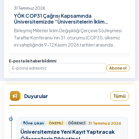
31 Temmuz 2026
YÖK COP31 Çağrısı Kapsamında
Üniversitemizde “Üniversitelerin İklim
Diplomasisindeki Rolü” Konulu Bilgilendirme
Birleşmiş Milletler İklim Değişikliği Çerçeve Sözleşmesi
Toplantısı Yapıldı
Taraflar Konferansı’nın 31. oturumu (COP31), ülkemiz
ev sahipliğinde 9-12 Kasım 2026 tarihleri arasında
Antalya’da gerçekleştirilecek. Bu kapsamda
Yükseköğretim Kurulu (YÖK), üniversitelerin akademik
E-posta ile haber bildirimi
katkı ve proje bildirimlerini koordine etme çağrısında
Abone ol
E-posta
bulundu. Ardahan Üniversitesinde 31 Temmuz 2026
tarihinde bu çağrıya yönelik bir ön hazırlık toplantısı
düzenlendi.
Duyurular
Tümü
31 Temmuz 2026
Öne çıkan
ÖNEMLI
ÖĞRENCI
Üniversitemize Yeni Kayıt Yaptıracak
Öğrencilerin Dikkatine!