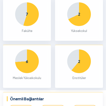
7
2
Fakülte
Yüksekokul
6
2
Meslek Yüksekokulu
Enstitüler
Önemli Bağlantılar