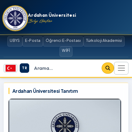
İçeriğe atla
Ardahan Üniversitesi
Bilgi Güçtür
UBYS
E-Posta
Öğrenci E-Postası
Türkoloji Akademisi
WİFİ
TR
Site içi arama
Ardahan Üniversitesi
Ardahan Üniversitesi Tanıtım