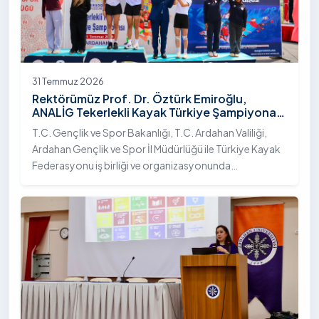
31 Temmuz 2026
Rektörümüz Prof. Dr. Öztürk Emiroğlu,
ANALİG Tekerlekli Kayak Türkiye Şampiyonası
Ödül Töreni’ne Katıldı
T.C. Gençlik ve Spor Bakanlığı, T.C. Ardahan Valiliği,
Ardahan Gençlik ve Spor İl Müdürlüğü ile Türkiye Kayak
Federasyonu iş birliği ve organizasyonunda
gerçekleştirilen Anadolu Yıldızlar Ligi (ANALİG) 2026
Sezonu Tekerlekli Kayak Türkiye Şampiyonası, 30-31
Temmuz 2026 tarihlerinde Ardahan Üniversitesi Yenisey
Yerleşkesi ev sahipliğinde tamamlandı.