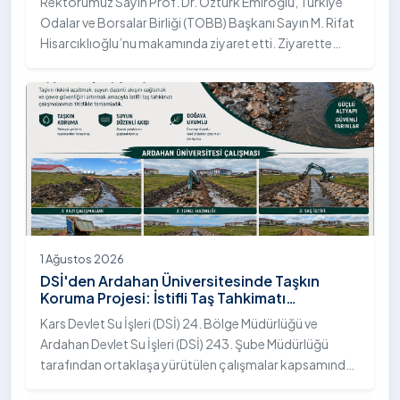
Rektörümüz Sayın Prof. Dr. Öztürk Emiroğlu, Türkiye
Odalar ve Borsalar Birliği (TOBB) Başkanı Sayın M. Rifat
Hisarcıklıoğlu’nu makamında ziyaret etti. Ziyarette
Rektörümüze, eşi Sayın Dr. Öğr. Üyesi Tuğba Mert
Emiroğlu Hanımefendi eşlik etti.
1 Ağustos 2026
DSİ'den Ardahan Üniversitesinde Taşkın
Koruma Projesi: İstifli Taş Tahkimatı
Çalışmaları Tamamlandı
Kars Devlet Su İşleri (DSİ) 24. Bölge Müdürlüğü ve
Ardahan Devlet Su İşleri (DSİ) 243. Şube Müdürlüğü
tarafından ortaklaşa yürütülen çalışmalar kapsamında,
Ardahan Üniversitesi yerleşkesinde hayata geçirilen