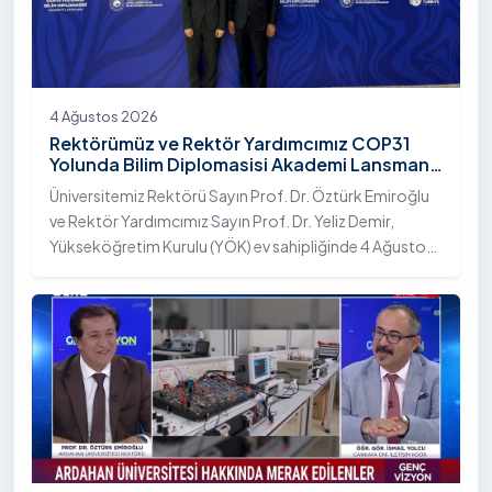
4 Ağustos 2026
Rektörümüz ve Rektör Yardımcımız COP31
Yolunda Bilim Diplomasisi Akademi Lansmanı
Toplantısına Katıldı
Üniversitemiz Rektörü Sayın Prof. Dr. Öztürk Emiroğlu
ve Rektör Yardımcımız Sayın Prof. Dr. Yeliz Demir,
Yükseköğretim Kurulu (YÖK) ev sahipliğinde 4 Ağustos
2026 tarihinde Ankara’da düzenlenen “COP31 Yolunda
Bilim Diplomasisi: Akademi Lansmanı” programına
katıldı.