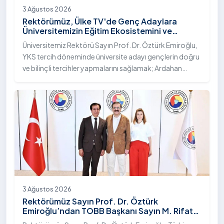
3 Ağustos 2026
Rektörümüz, Ülke TV'de Genç Adaylara
Üniversitemizin Eğitim Ekosistemini ve
Sunduğu Nitelikli İmkânları Anlattı
Üniversitemiz Rektörü Sayın Prof. Dr. Öztürk Emiroğlu,
YKS tercih döneminde üniversite adayı gençlerin doğru
ve bilinçli tercihler yapmalarını sağlamak; Ardahan
Üniversitesi'nin kurumsal yetkinliğini, akademik
çeşitliliğini ve nitelikli imkânlarını aktarmak üzere Ülke TV
ekranlarında yayımlanan "Genç Vizyon" programına
canlı yayın konuğu olarak katıldı.
3 Ağustos 2026
Rektörümüz Sayın Prof. Dr. Öztürk
Emiroğlu’ndan TOBB Başkanı Sayın M. Rifat
Hisarcıklıoğlu’na Ziyaret