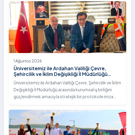
"İstifli Taş Tahkimatı" projesi titizlikle tamamlandı.
1 Ağustos 2026
Üniversitemiz ile Ardahan Valiliği Çevre,
Şehircilik ve İklim Değişikliği İl Müdürlüğü
Arasında İş Birliği Protokolü İmzalandı
Üniversitemiz ile Ardahan Valiliği Çevre, Şehircilik ve İklim
Değişikliği İl Müdürlüğü arasında kurumsal iş birliğini
güçlendirmek amacıyla stratejik bir protokole imza
atıldı.