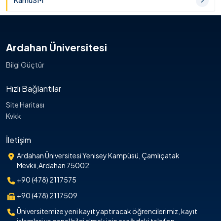
KamuSM
Ardahan Üniversitesi
Bilgi Güçtür
Hızlı Bağlantılar
Site Haritası
Kvkk
İletişim
Ardahan Üniversitesi Yenisey Kampüsü, Çamlıçatak
Mevkii,Ardahan 75002
+90 (478) 2117575
+90 (478) 2117509
Üniversitemize yeni kayıt yaptıracak öğrencilerimiz, kayıt
işlemleri ve genel bilgi almak için aşağıdaki telefon