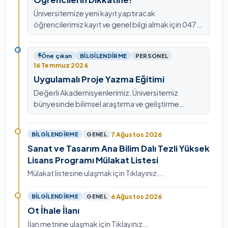
Üniversitemize yeni kayıt yaptıracak
öğrencilerimiz kayıt ve genel bilgi almak için 0478
211 75 75 Dahili: 1913 nolu telefondan
ulaşabilirsiniz.
Öne çıkan
BILGILENDIRME
PERSONEL
16 Temmuz 2026
Uygulamalı Proje Yazma Eğitimi
Değerli Akademisyenlerimiz, Üniversitemiz
bünyesinde bilimsel araştırma ve geliştirme
kültürünü güçlendirmek, ulusal ve uluslararası fon
mekanizmala…
7 Ağustos 2026
BILGILENDIRME
GENEL
Sanat ve Tasarım Ana Bilim Dalı Tezli Yüksek
Lisans Programı Mülakat Listesi
Mülakat listesine ulaşmak için Tıklayınız....
6 Ağustos 2026
BILGILENDIRME
GENEL
Ot İhale İlanı
İlan metnine ulaşmak için Tıklayınız...