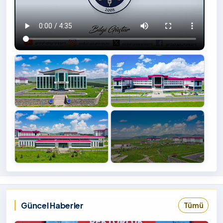
+4
İzlemek
‹
›
İçin
Tıklayınız
Güncel Haberler
Tümü