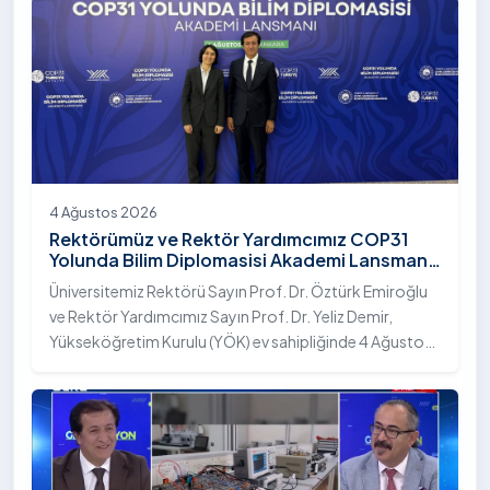
4 Ağustos 2026
Rektörümüz ve Rektör Yardımcımız COP31
Yolunda Bilim Diplomasisi Akademi Lansmanı
Toplantısına Katıldı
Üniversitemiz Rektörü Sayın Prof. Dr. Öztürk Emiroğlu
ve Rektör Yardımcımız Sayın Prof. Dr. Yeliz Demir,
Yükseköğretim Kurulu (YÖK) ev sahipliğinde 4 Ağustos
2026 tarihinde Ankara’da düzenlenen “COP31 Yolunda
Bilim Diplomasisi: Akademi Lansmanı” programına
katıldı.