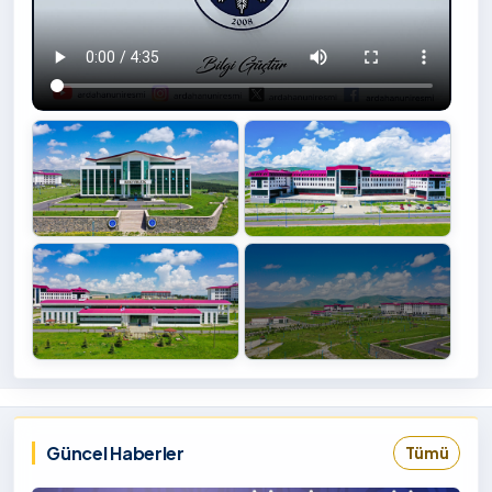
+4
İzlemek
‹
›
İçin
Tıklayınız
Güncel Haberler
Tümü