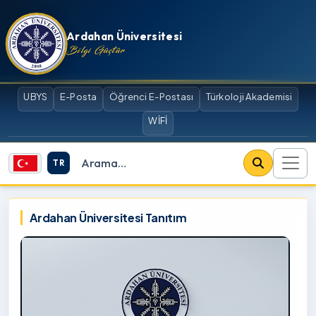
İçeriğe atla
Ardahan Üniversitesi
Bilgi Güçtür
UBYS
E-Posta
Öğrenci E-Postası
Türkoloji Akademisi
WİFİ
TR
Site içi arama
Ardahan Üniversitesi
Ardahan Üniversitesi Tanıtım