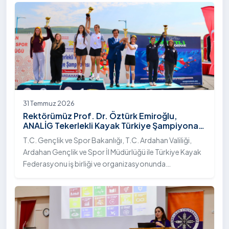
31 Temmuz 2026
Rektörümüz Prof. Dr. Öztürk Emiroğlu,
ANALİG Tekerlekli Kayak Türkiye Şampiyonası
Ödül Töreni’ne Katıldı
T.C. Gençlik ve Spor Bakanlığı, T.C. Ardahan Valiliği,
Ardahan Gençlik ve Spor İl Müdürlüğü ile Türkiye Kayak
Federasyonu iş birliği ve organizasyonunda
gerçekleştirilen Anadolu Yıldızlar Ligi (ANALİG) 2026
Sezonu Tekerlekli Kayak Türkiye Şampiyonası, 30-31
Temmuz 2026 tarihlerinde Ardahan Üniversitesi Yenisey
Yerleşkesi ev sahipliğinde tamamlandı.