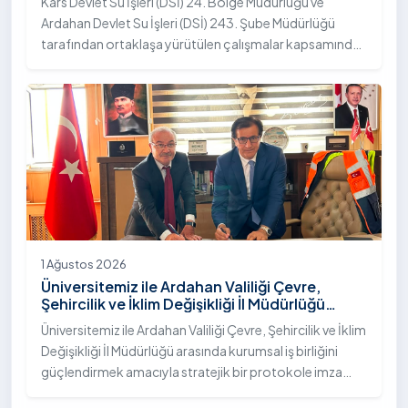
Kars Devlet Su İşleri (DSİ) 24. Bölge Müdürlüğü ve
Ardahan Devlet Su İşleri (DSİ) 243. Şube Müdürlüğü
tarafından ortaklaşa yürütülen çalışmalar kapsamında,
Ardahan Üniversitesi yerleşkesinde hayata geçirilen
"İstifli Taş Tahkimatı" projesi titizlikle tamamlandı.
1 Ağustos 2026
Üniversitemiz ile Ardahan Valiliği Çevre,
Şehircilik ve İklim Değişikliği İl Müdürlüğü
Arasında İş Birliği Protokolü İmzalandı
Üniversitemiz ile Ardahan Valiliği Çevre, Şehircilik ve İklim
Değişikliği İl Müdürlüğü arasında kurumsal iş birliğini
güçlendirmek amacıyla stratejik bir protokole imza
atıldı.