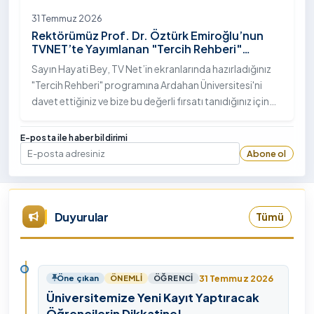
31 Temmuz 2026
Rektörümüz Prof. Dr. Öztürk Emiroğlu’nun
TVNET’te Yayımlanan "Tercih Rehberi"
Programındaki Röportajı
Sayın Hayati Bey, TV Net’in ekranlarında hazırladığınız
"Tercih Rehberi" programına Ardahan Üniversitesi'ni
davet ettiğiniz ve bize bu değerli fırsatı tanıdığınız için
öncelikle sizlere ve tüm TVNET ailesine gönülden
teşekkürlerimi sunuyorum.
E-posta ile haber bildirimi
Abone ol
E-posta
Duyurular
Tümü
31 Temmuz 2026
Öne çıkan
ÖNEMLI
ÖĞRENCI
Üniversitemize Yeni Kayıt Yaptıracak
Öğrencilerin Dikkatine!