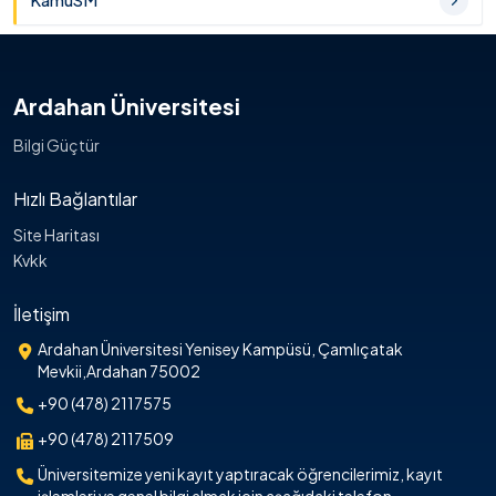
KamuSM
Ardahan Üniversitesi
Bilgi Güçtür
Hızlı Bağlantılar
Site Haritası
Kvkk
İletişim
Ardahan Üniversitesi Yenisey Kampüsü, Çamlıçatak
Mevkii,Ardahan 75002
+90 (478) 2117575
+90 (478) 2117509
Üniversitemize yeni kayıt yaptıracak öğrencilerimiz, kayıt
işlemleri ve genel bilgi almak için aşağıdaki telefon