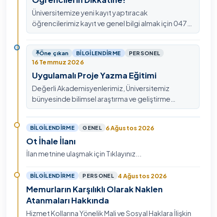
Üniversitemize yeni kayıt yaptıracak
öğrencilerimiz kayıt ve genel bilgi almak için 0478
211 75 75 Dahili: 1913 nolu telefondan
ulaşabilirsiniz.
Öne çıkan
BILGILENDIRME
PERSONEL
16 Temmuz 2026
Uygulamalı Proje Yazma Eğitimi
Değerli Akademisyenlerimiz, Üniversitemiz
bünyesinde bilimsel araştırma ve geliştirme
kültürünü güçlendirmek, ulusal ve uluslararası fon
mekanizmala…
6 Ağustos 2026
BILGILENDIRME
GENEL
Ot İhale İlanı
İlan metnine ulaşmak için Tıklayınız...
4 Ağustos 2026
BILGILENDIRME
PERSONEL
Memurların Karşılıklı Olarak Naklen
Atanmaları Hakkında
Hizmet Kollarına Yönelik Mali ve Sosyal Haklara İlişkin