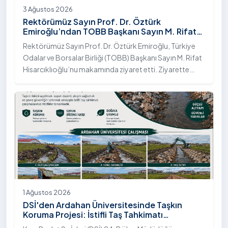
3 Ağustos 2026
Rektörümüz Sayın Prof. Dr. Öztürk
Emiroğlu’ndan TOBB Başkanı Sayın M. Rifat
Hisarcıklıoğlu’na Ziyaret
Rektörümüz Sayın Prof. Dr. Öztürk Emiroğlu, Türkiye
Odalar ve Borsalar Birliği (TOBB) Başkanı Sayın M. Rifat
Hisarcıklıoğlu’nu makamında ziyaret etti. Ziyarette
Rektörümüze, eşi Sayın Dr. Öğr. Üyesi Tuğba Mert
Emiroğlu Hanımefendi eşlik etti.
1 Ağustos 2026
DSİ'den Ardahan Üniversitesinde Taşkın
Koruma Projesi: İstifli Taş Tahkimatı
Çalışmaları Tamamlandı