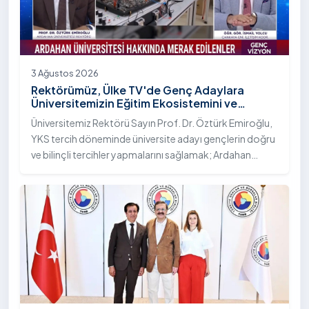
3 Ağustos 2026
Rektörümüz, Ülke TV'de Genç Adaylara
Üniversitemizin Eğitim Ekosistemini ve
Sunduğu Nitelikli İmkânları Anlattı
Üniversitemiz Rektörü Sayın Prof. Dr. Öztürk Emiroğlu,
YKS tercih döneminde üniversite adayı gençlerin doğru
ve bilinçli tercihler yapmalarını sağlamak; Ardahan
Üniversitesi'nin kurumsal yetkinliğini, akademik
çeşitliliğini ve nitelikli imkânlarını aktarmak üzere Ülke TV
ekranlarında yayımlanan "Genç Vizyon" programına
canlı yayın konuğu olarak katıldı.