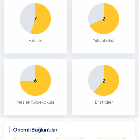
7
2
Fakülte
Yüksekokul
6
2
Meslek Yüksekokulu
Enstitüler
Önemli Bağlantılar