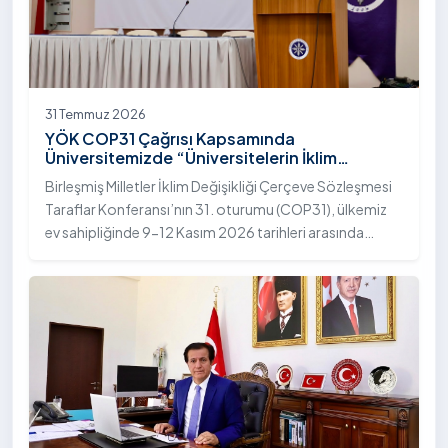
31 Temmuz 2026
YÖK COP31 Çağrısı Kapsamında
Üniversitemizde “Üniversitelerin İklim
Diplomasisindeki Rolü” Konulu Bilgilendirme
Birleşmiş Milletler İklim Değişikliği Çerçeve Sözleşmesi
Toplantısı Yapıldı
Taraflar Konferansı’nın 31. oturumu (COP31), ülkemiz
ev sahipliğinde 9-12 Kasım 2026 tarihleri arasında
Antalya’da gerçekleştirilecek. Bu kapsamda
Yükseköğretim Kurulu (YÖK), üniversitelerin akademik
katkı ve proje bildirimlerini koordine etme çağrısında
bulundu. Ardahan Üniversitesinde 31 Temmuz 2026
tarihinde bu çağrıya yönelik bir ön hazırlık toplantısı
düzenlendi.