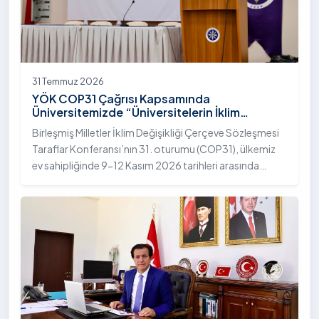
31 Temmuz 2026
YÖK COP31 Çağrısı Kapsamında
Üniversitemizde “Üniversitelerin İklim
Diplomasisindeki Rolü” Konulu Bilgilendirme
Birleşmiş Milletler İklim Değişikliği Çerçeve Sözleşmesi
Toplantısı Yapıldı
Taraflar Konferansı’nın 31. oturumu (COP31), ülkemiz
ev sahipliğinde 9-12 Kasım 2026 tarihleri arasında
Antalya’da gerçekleştirilecek. Bu kapsamda
Yükseköğretim Kurulu (YÖK), üniversitelerin akademik
katkı ve proje bildirimlerini koordine etme çağrısında
bulundu. Ardahan Üniversitesinde 31 Temmuz 2026
tarihinde bu çağrıya yönelik bir ön hazırlık toplantısı
düzenlendi.