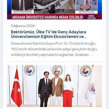
3 Ağustos 2026
Rektörümüz, Ülke TV'de Genç Adaylara
Üniversitemizin Eğitim Ekosistemini ve
Sunduğu Nitelikli İmkânları Anlattı
Üniversitemiz Rektörü Sayın Prof. Dr. Öztürk Emiroğlu,
YKS tercih döneminde üniversite adayı gençlerin doğru
ve bilinçli tercihler yapmalarını sağlamak; Ardahan
Üniversitesi'nin kurumsal yetkinliğini, akademik
çeşitliliğini ve nitelikli imkânlarını aktarmak üzere Ülke TV
ekranlarında yayımlanan "Genç Vizyon" programına
canlı yayın konuğu olarak katıldı.