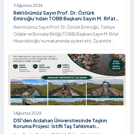
3 Ağustos 2026
Rektörümüz Sayın Prof. Dr. Öztürk
Emiroğlu’ndan TOBB Başkanı Sayın M. Rifat
Hisarcıklıoğlu’na Ziyaret
Rektörümüz Sayın Prof. Dr. Öztürk Emiroğlu, Türkiye
Odalar ve Borsalar Birliği (TOBB) Başkanı Sayın M. Rifat
Hisarcıklıoğlu’nu makamında ziyaret etti. Ziyarette
Rektörümüze, eşi Sayın Dr. Öğr. Üyesi Tuğba Mert
Emiroğlu Hanımefendi eşlik etti.
1 Ağustos 2026
DSİ'den Ardahan Üniversitesinde Taşkın
Koruma Projesi: İstifli Taş Tahkimatı
Çalışmaları Tamamlandı