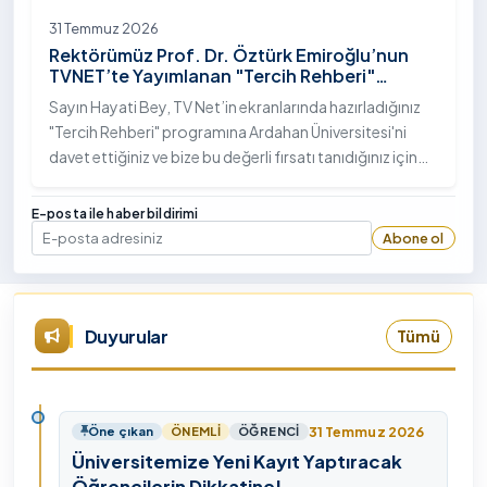
31 Temmuz 2026
Rektörümüz Prof. Dr. Öztürk Emiroğlu’nun
TVNET’te Yayımlanan "Tercih Rehberi"
Programındaki Röportajı
Sayın Hayati Bey, TV Net’in ekranlarında hazırladığınız
"Tercih Rehberi" programına Ardahan Üniversitesi'ni
davet ettiğiniz ve bize bu değerli fırsatı tanıdığınız için
öncelikle sizlere ve tüm TVNET ailesine gönülden
teşekkürlerimi sunuyorum.
E-posta ile haber bildirimi
Abone ol
E-posta
Duyurular
Tümü
31 Temmuz 2026
Öne çıkan
ÖNEMLI
ÖĞRENCI
Üniversitemize Yeni Kayıt Yaptıracak
Öğrencilerin Dikkatine!