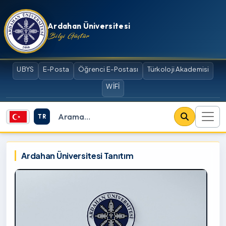
İçeriğe atla
Ardahan Üniversitesi
Bilgi Güçtür
UBYS
E-Posta
Öğrenci E-Postası
Türkoloji Akademisi
WİFİ
TR
Site içi arama
Ardahan Üniversitesi
Ardahan Üniversitesi Tanıtım