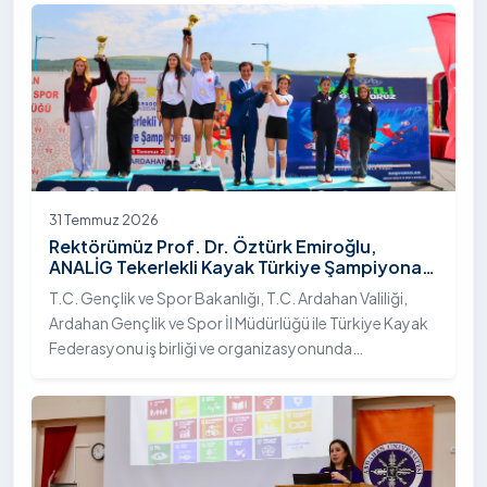
31 Temmuz 2026
Rektörümüz Prof. Dr. Öztürk Emiroğlu,
ANALİG Tekerlekli Kayak Türkiye Şampiyonası
Ödül Töreni’ne Katıldı
T.C. Gençlik ve Spor Bakanlığı, T.C. Ardahan Valiliği,
Ardahan Gençlik ve Spor İl Müdürlüğü ile Türkiye Kayak
Federasyonu iş birliği ve organizasyonunda
gerçekleştirilen Anadolu Yıldızlar Ligi (ANALİG) 2026
Sezonu Tekerlekli Kayak Türkiye Şampiyonası, 30-31
Temmuz 2026 tarihlerinde Ardahan Üniversitesi Yenisey
Yerleşkesi ev sahipliğinde tamamlandı.