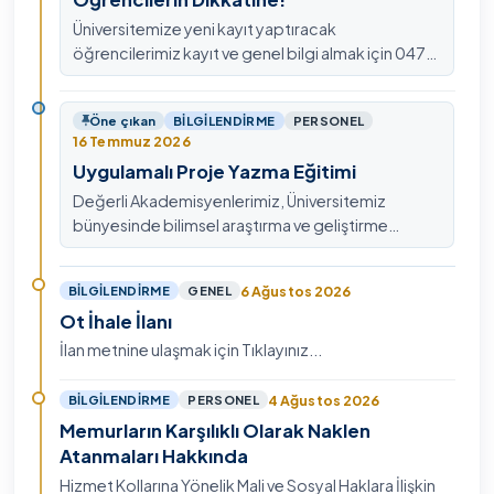
Üniversitemize yeni kayıt yaptıracak
öğrencilerimiz kayıt ve genel bilgi almak için 0478
211 75 75 Dahili: 1913 nolu telefondan
ulaşabilirsiniz.
Öne çıkan
BILGILENDIRME
PERSONEL
16 Temmuz 2026
Uygulamalı Proje Yazma Eğitimi
Değerli Akademisyenlerimiz, Üniversitemiz
bünyesinde bilimsel araştırma ve geliştirme
kültürünü güçlendirmek, ulusal ve uluslararası fon
mekanizmala…
6 Ağustos 2026
BILGILENDIRME
GENEL
Ot İhale İlanı
İlan metnine ulaşmak için Tıklayınız...
4 Ağustos 2026
BILGILENDIRME
PERSONEL
Memurların Karşılıklı Olarak Naklen
Atanmaları Hakkında
Hizmet Kollarına Yönelik Mali ve Sosyal Haklara İlişkin