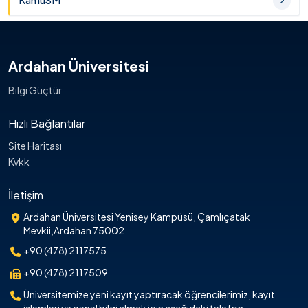
KamuSM
Ardahan Üniversitesi
Bilgi Güçtür
Hızlı Bağlantılar
Site Haritası
Kvkk
İletişim
Ardahan Üniversitesi Yenisey Kampüsü, Çamlıçatak
Mevkii,Ardahan 75002
+90 (478) 2117575
+90 (478) 2117509
Üniversitemize yeni kayıt yaptıracak öğrencilerimiz, kayıt
işlemleri ve genel bilgi almak için aşağıdaki telefon