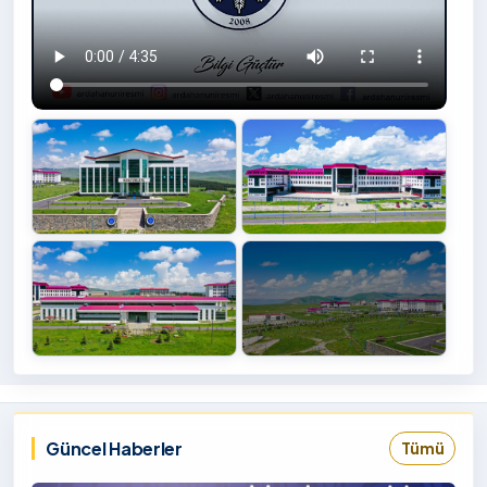
+4
İzlemek
‹
›
İçin
Tıklayınız
Güncel Haberler
Tümü