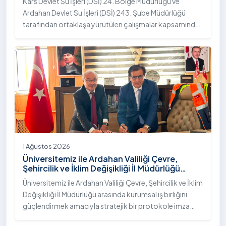
Kars Devlet Su İşleri (DSİ) 24. Bölge Müdürlüğü ve
Ardahan Devlet Su İşleri (DSİ) 243. Şube Müdürlüğü
tarafından ortaklaşa yürütülen çalışmalar kapsamında,
Ardahan Üniversitesi yerleşkesinde hayata geçirilen
"İstifli Taş Tahkimatı" projesi titizlikle tamamlandı.
1 Ağustos 2026
Üniversitemiz ile Ardahan Valiliği Çevre,
Şehircilik ve İklim Değişikliği İl Müdürlüğü
Arasında İş Birliği Protokolü İmzalandı
Üniversitemiz ile Ardahan Valiliği Çevre, Şehircilik ve İklim
Değişikliği İl Müdürlüğü arasında kurumsal iş birliğini
güçlendirmek amacıyla stratejik bir protokole imza
atıldı.