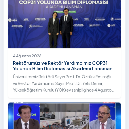
4 Ağustos 2026
Rektörümüz ve Rektör Yardımcımız COP31
Yolunda Bilim Diplomasisi Akademi Lansmanı
Toplantısına Katıldı
Üniversitemiz Rektörü Sayın Prof. Dr. Öztürk Emiroğlu
ve Rektör Yardımcımız Sayın Prof. Dr. Yeliz Demir,
Yükseköğretim Kurulu (YÖK) ev sahipliğinde 4 Ağustos
2026 tarihinde Ankara’da düzenlenen “COP31 Yolunda
Bilim Diplomasisi: Akademi Lansmanı” programına
katıldı.