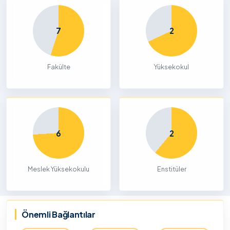
7
2
Fakülte
Yüksekokul
6
2
Meslek Yüksekokulu
Enstitüler
Önemli Bağlantılar