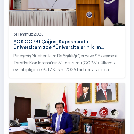
31 Temmuz 2026
YÖK COP31 Çağrısı Kapsamında
Üniversitemizde “Üniversitelerin İklim
Diplomasisindeki Rolü” Konulu Bilgilendirme
Birleşmiş Milletler İklim Değişikliği Çerçeve Sözleşmesi
Toplantısı Yapıldı
Taraflar Konferansı’nın 31. oturumu (COP31), ülkemiz
ev sahipliğinde 9-12 Kasım 2026 tarihleri arasında
Antalya’da gerçekleştirilecek. Bu kapsamda
Yükseköğretim Kurulu (YÖK), üniversitelerin akademik
katkı ve proje bildirimlerini koordine etme çağrısında
bulundu. Ardahan Üniversitesinde 31 Temmuz 2026
tarihinde bu çağrıya yönelik bir ön hazırlık toplantısı
düzenlendi.