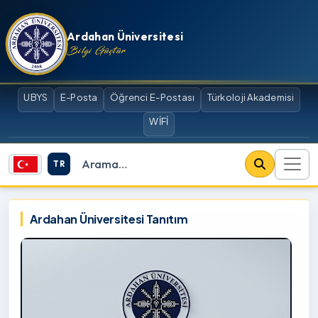
İçeriğe atla
Ardahan Üniversitesi
Bilgi Güçtür
UBYS
E-Posta
Öğrenci E-Postası
Türkoloji Akademisi
WİFİ
TR
Site içi arama
Ardahan Üniversitesi
Ardahan Üniversitesi Tanıtım