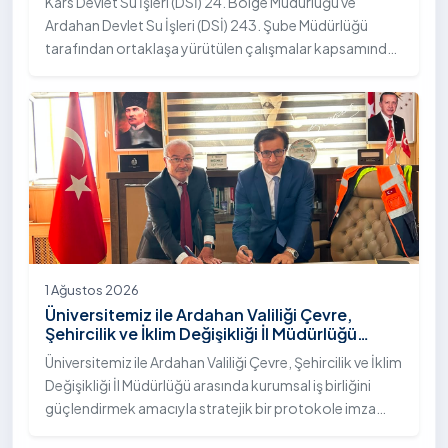
Kars Devlet Su İşleri (DSİ) 24. Bölge Müdürlüğü ve
Ardahan Devlet Su İşleri (DSİ) 243. Şube Müdürlüğü
tarafından ortaklaşa yürütülen çalışmalar kapsamında,
Ardahan Üniversitesi yerleşkesinde hayata geçirilen
"İstifli Taş Tahkimatı" projesi titizlikle tamamlandı.
1 Ağustos 2026
Üniversitemiz ile Ardahan Valiliği Çevre,
Şehircilik ve İklim Değişikliği İl Müdürlüğü
Arasında İş Birliği Protokolü İmzalandı
Üniversitemiz ile Ardahan Valiliği Çevre, Şehircilik ve İklim
Değişikliği İl Müdürlüğü arasında kurumsal iş birliğini
güçlendirmek amacıyla stratejik bir protokole imza
atıldı.