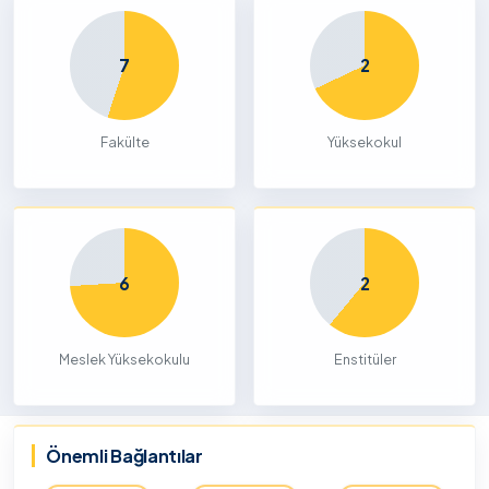
7
2
Fakülte
Yüksekokul
6
2
Meslek Yüksekokulu
Enstitüler
Önemli Bağlantılar