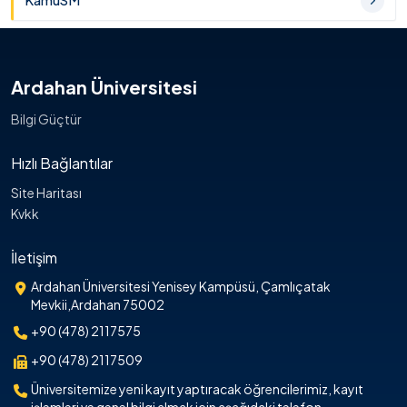
KamuSM
Ardahan Üniversitesi
Bilgi Güçtür
Hızlı Bağlantılar
Site Haritası
Kvkk
İletişim
Ardahan Üniversitesi Yenisey Kampüsü, Çamlıçatak
Mevkii,Ardahan 75002
+90 (478) 2117575
+90 (478) 2117509
Üniversitemize yeni kayıt yaptıracak öğrencilerimiz, kayıt
işlemleri ve genel bilgi almak için aşağıdaki telefon