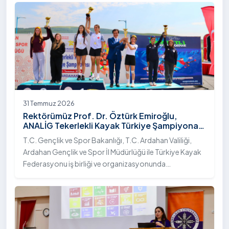
31 Temmuz 2026
Rektörümüz Prof. Dr. Öztürk Emiroğlu,
ANALİG Tekerlekli Kayak Türkiye Şampiyonası
Ödül Töreni’ne Katıldı
T.C. Gençlik ve Spor Bakanlığı, T.C. Ardahan Valiliği,
Ardahan Gençlik ve Spor İl Müdürlüğü ile Türkiye Kayak
Federasyonu iş birliği ve organizasyonunda
gerçekleştirilen Anadolu Yıldızlar Ligi (ANALİG) 2026
Sezonu Tekerlekli Kayak Türkiye Şampiyonası, 30-31
Temmuz 2026 tarihlerinde Ardahan Üniversitesi Yenisey
Yerleşkesi ev sahipliğinde tamamlandı.