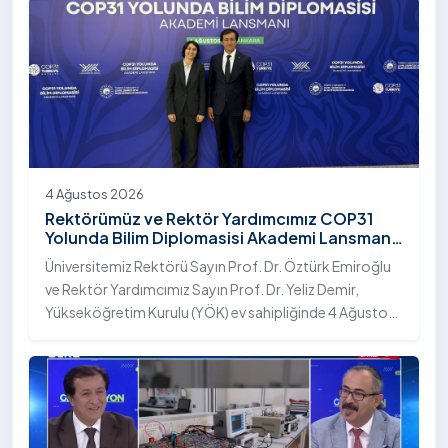
4 Ağustos 2026
Rektörümüz ve Rektör Yardımcımız COP31
Yolunda Bilim Diplomasisi Akademi Lansmanı
Toplantısına Katıldı
Üniversitemiz Rektörü Sayın Prof. Dr. Öztürk Emiroğlu
ve Rektör Yardımcımız Sayın Prof. Dr. Yeliz Demir,
Yükseköğretim Kurulu (YÖK) ev sahipliğinde 4 Ağustos
2026 tarihinde Ankara’da düzenlenen “COP31 Yolunda
Bilim Diplomasisi: Akademi Lansmanı” programına
katıldı.