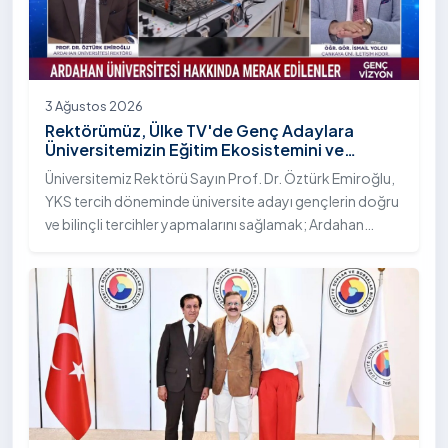
3 Ağustos 2026
Rektörümüz, Ülke TV'de Genç Adaylara
Üniversitemizin Eğitim Ekosistemini ve
Sunduğu Nitelikli İmkânları Anlattı
Üniversitemiz Rektörü Sayın Prof. Dr. Öztürk Emiroğlu,
YKS tercih döneminde üniversite adayı gençlerin doğru
ve bilinçli tercihler yapmalarını sağlamak; Ardahan
Üniversitesi'nin kurumsal yetkinliğini, akademik
çeşitliliğini ve nitelikli imkânlarını aktarmak üzere Ülke TV
ekranlarında yayımlanan "Genç Vizyon" programına
canlı yayın konuğu olarak katıldı.