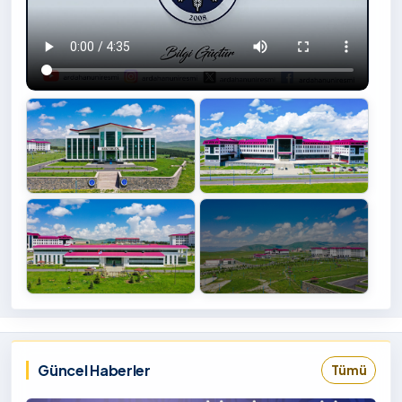
+4
İzlemek
‹
›
İçin
Tıklayınız
Güncel Haberler
Tümü