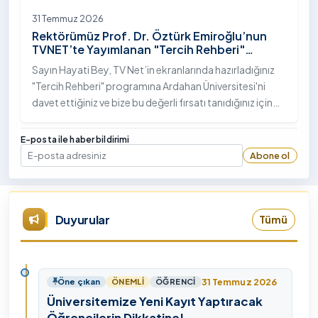
31 Temmuz 2026
Rektörümüz Prof. Dr. Öztürk Emiroğlu’nun
TVNET’te Yayımlanan "Tercih Rehberi"
Programındaki Röportajı
Sayın Hayati Bey, TV Net’in ekranlarında hazırladığınız
"Tercih Rehberi" programına Ardahan Üniversitesi'ni
davet ettiğiniz ve bize bu değerli fırsatı tanıdığınız için
öncelikle sizlere ve tüm TVNET ailesine gönülden
teşekkürlerimi sunuyorum.
E-posta ile haber bildirimi
Abone ol
E-posta
Duyurular
Tümü
31 Temmuz 2026
Öne çıkan
ÖNEMLI
ÖĞRENCI
Üniversitemize Yeni Kayıt Yaptıracak
Öğrencilerin Dikkatine!