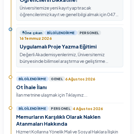
Üniversitemize yeni kayıt yaptıracak
öğrencilerimiz kayıt ve genel bilgi almak için 0478
211 75 75 Dahili: 1913 nolu telefondan
ulaşabilirsiniz.
Öne çıkan
BILGILENDIRME
PERSONEL
16 Temmuz 2026
Uygulamalı Proje Yazma Eğitimi
Değerli Akademisyenlerimiz, Üniversitemiz
bünyesinde bilimsel araştırma ve geliştirme
kültürünü güçlendirmek, ulusal ve uluslararası fon
mekanizmala…
6 Ağustos 2026
BILGILENDIRME
GENEL
Ot İhale İlanı
İlan metnine ulaşmak için Tıklayınız...
4 Ağustos 2026
BILGILENDIRME
PERSONEL
Memurların Karşılıklı Olarak Naklen
Atanmaları Hakkında
Hizmet Kollarına Yönelik Mali ve Sosyal Haklara İlişkin