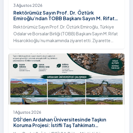
3 Ağustos 2026
Rektörümüz Sayın Prof. Dr. Öztürk
Emiroğlu’ndan TOBB Başkanı Sayın M. Rifat
Hisarcıklıoğlu’na Ziyaret
Rektörümüz Sayın Prof. Dr. Öztürk Emiroğlu, Türkiye
Odalar ve Borsalar Birliği (TOBB) Başkanı Sayın M. Rifat
Hisarcıklıoğlu’nu makamında ziyaret etti. Ziyarette
Rektörümüze, eşi Sayın Dr. Öğr. Üyesi Tuğba Mert
Emiroğlu Hanımefendi eşlik etti.
1 Ağustos 2026
DSİ'den Ardahan Üniversitesinde Taşkın
Koruma Projesi: İstifli Taş Tahkimatı
Çalışmaları Tamamlandı