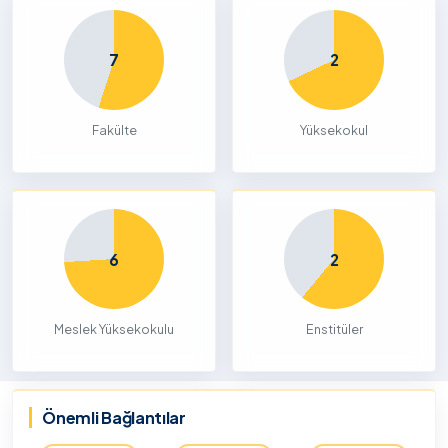
7
2
Fakülte
Yüksekokul
6
2
Meslek Yüksekokulu
Enstitüler
Önemli Bağlantılar