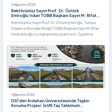
3 Ağustos 2026
Rektörümüz Sayın Prof. Dr. Öztürk
Emiroğlu’ndan TOBB Başkanı Sayın M. Rifat
Hisarcıklıoğlu’na Ziyaret
Rektörümüz Sayın Prof. Dr. Öztürk Emiroğlu, Türkiye
Odalar ve Borsalar Birliği (TOBB) Başkanı Sayın M. Rifat
Hisarcıklıoğlu’nu makamında ziyaret etti. Ziyarette
Rektörümüze, eşi Sayın Dr. Öğr. Üyesi Tuğba Mert
Emiroğlu Hanımefendi eşlik etti.
1 Ağustos 2026
DSİ'den Ardahan Üniversitesinde Taşkın
Koruma Projesi: İstifli Taş Tahkimatı
Çalışmaları Tamamlandı