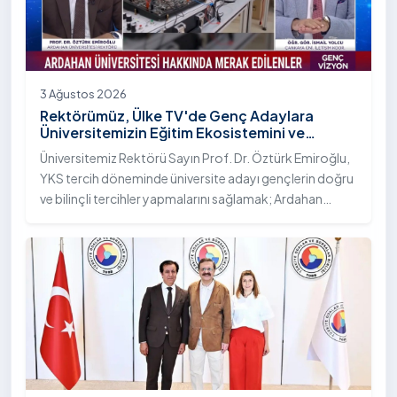
3 Ağustos 2026
Rektörümüz, Ülke TV'de Genç Adaylara
Üniversitemizin Eğitim Ekosistemini ve
Sunduğu Nitelikli İmkânları Anlattı
Üniversitemiz Rektörü Sayın Prof. Dr. Öztürk Emiroğlu,
YKS tercih döneminde üniversite adayı gençlerin doğru
ve bilinçli tercihler yapmalarını sağlamak; Ardahan
Üniversitesi'nin kurumsal yetkinliğini, akademik
çeşitliliğini ve nitelikli imkânlarını aktarmak üzere Ülke TV
ekranlarında yayımlanan "Genç Vizyon" programına
canlı yayın konuğu olarak katıldı.