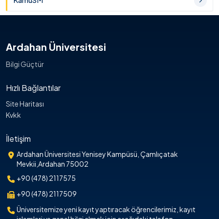
KamuSM
Ardahan Üniversitesi
Bilgi Güçtür
Hızlı Bağlantılar
Site Haritası
Kvkk
İletişim
Ardahan Üniversitesi Yenisey Kampüsü, Çamlıçatak
Mevkii,Ardahan 75002
+90 (478) 2117575
+90 (478) 2117509
Üniversitemize yeni kayıt yaptıracak öğrencilerimiz, kayıt
işlemleri ve genel bilgi almak için aşağıdaki telefon