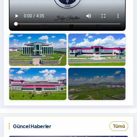
+4
İzlemek
‹
›
İçin
Tıklayınız
Güncel Haberler
Tümü