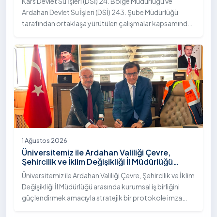
Kars Devlet Su İşleri (DSİ) 24. Bölge Müdürlüğü ve
Ardahan Devlet Su İşleri (DSİ) 243. Şube Müdürlüğü
tarafından ortaklaşa yürütülen çalışmalar kapsamında,
Ardahan Üniversitesi yerleşkesinde hayata geçirilen
"İstifli Taş Tahkimatı" projesi titizlikle tamamlandı.
1 Ağustos 2026
Üniversitemiz ile Ardahan Valiliği Çevre,
Şehircilik ve İklim Değişikliği İl Müdürlüğü
Arasında İş Birliği Protokolü İmzalandı
Üniversitemiz ile Ardahan Valiliği Çevre, Şehircilik ve İklim
Değişikliği İl Müdürlüğü arasında kurumsal iş birliğini
güçlendirmek amacıyla stratejik bir protokole imza
atıldı.