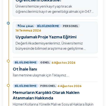
Üniversitemize yeni kayıt yaptıracak
öğrencilerimiz kayıt ve genel bilgi almak için 0478
211 75 75 Dahili: 1913 nolu telefondan
ulaşabilirsiniz.
Öne çıkan
BILGILENDIRME
PERSONEL
16 Temmuz 2026
Uygulamalı Proje Yazma Eğitimi
Değerli Akademisyenlerimiz, Üniversitemiz
bünyesinde bilimsel araştırma ve geliştirme
kültürünü güçlendirmek, ulusal ve uluslararası fon
mekanizmala…
6 Ağustos 2026
BILGILENDIRME
GENEL
Ot İhale İlanı
İlan metnine ulaşmak için Tıklayınız...
4 Ağustos 2026
BILGILENDIRME
PERSONEL
Memurların Karşılıklı Olarak Naklen
Atanmaları Hakkında
Hizmet Kollarına Yönelik Mali ve Sosyal Haklara İlişkin