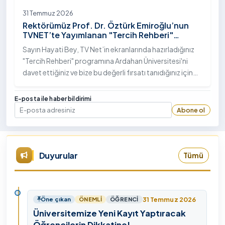
31 Temmuz 2026
Rektörümüz Prof. Dr. Öztürk Emiroğlu’nun
TVNET’te Yayımlanan "Tercih Rehberi"
Programındaki Röportajı
Sayın Hayati Bey, TV Net’in ekranlarında hazırladığınız
"Tercih Rehberi" programına Ardahan Üniversitesi'ni
davet ettiğiniz ve bize bu değerli fırsatı tanıdığınız için
öncelikle sizlere ve tüm TVNET ailesine gönülden
teşekkürlerimi sunuyorum.
E-posta ile haber bildirimi
Abone ol
E-posta
Duyurular
Tümü
31 Temmuz 2026
Öne çıkan
ÖNEMLI
ÖĞRENCI
Üniversitemize Yeni Kayıt Yaptıracak
Öğrencilerin Dikkatine!