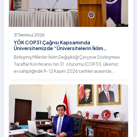
31 Temmuz 2026
YÖK COP31 Çağrısı Kapsamında
Üniversitemizde “Üniversitelerin İklim
Diplomasisindeki Rolü” Konulu Bilgilendirme
Birleşmiş Milletler İklim Değişikliği Çerçeve Sözleşmesi
Toplantısı Yapıldı
Taraflar Konferansı’nın 31. oturumu (COP31), ülkemiz
ev sahipliğinde 9-12 Kasım 2026 tarihleri arasında
Antalya’da gerçekleştirilecek. Bu kapsamda
Yükseköğretim Kurulu (YÖK), üniversitelerin akademik
katkı ve proje bildirimlerini koordine etme çağrısında
bulundu. Ardahan Üniversitesinde 31 Temmuz 2026
tarihinde bu çağrıya yönelik bir ön hazırlık toplantısı
düzenlendi.