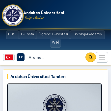
İçeriğe atla
Ardahan Üniversitesi
Bilgi Güçtür
UBYS
E-Posta
Öğrenci E-Postası
Türkoloji Akademisi
WİFİ
TR
Site içi arama
Ardahan Üniversitesi
Ardahan Üniversitesi Tanıtım