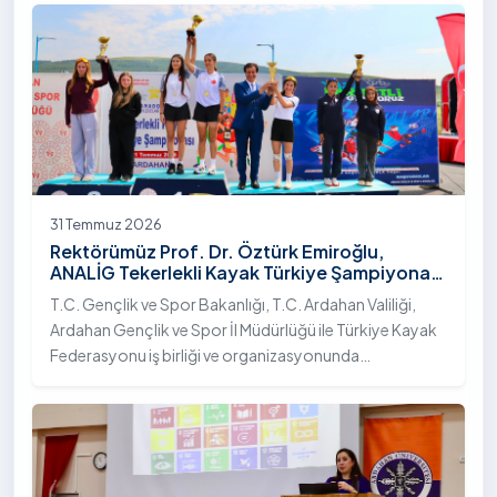
31 Temmuz 2026
Rektörümüz Prof. Dr. Öztürk Emiroğlu,
ANALİG Tekerlekli Kayak Türkiye Şampiyonası
Ödül Töreni’ne Katıldı
T.C. Gençlik ve Spor Bakanlığı, T.C. Ardahan Valiliği,
Ardahan Gençlik ve Spor İl Müdürlüğü ile Türkiye Kayak
Federasyonu iş birliği ve organizasyonunda
gerçekleştirilen Anadolu Yıldızlar Ligi (ANALİG) 2026
Sezonu Tekerlekli Kayak Türkiye Şampiyonası, 30-31
Temmuz 2026 tarihlerinde Ardahan Üniversitesi Yenisey
Yerleşkesi ev sahipliğinde tamamlandı.