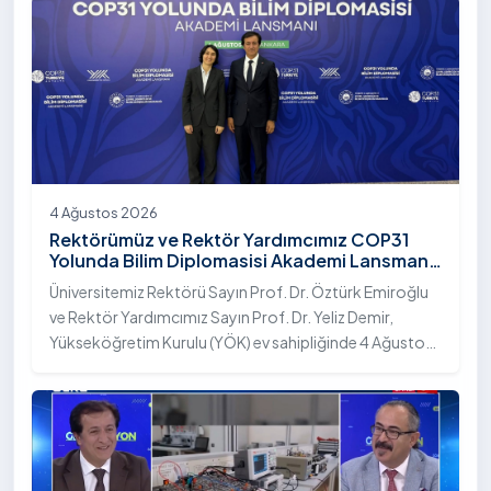
4 Ağustos 2026
Rektörümüz ve Rektör Yardımcımız COP31
Yolunda Bilim Diplomasisi Akademi Lansmanı
Toplantısına Katıldı
Üniversitemiz Rektörü Sayın Prof. Dr. Öztürk Emiroğlu
ve Rektör Yardımcımız Sayın Prof. Dr. Yeliz Demir,
Yükseköğretim Kurulu (YÖK) ev sahipliğinde 4 Ağustos
2026 tarihinde Ankara’da düzenlenen “COP31 Yolunda
Bilim Diplomasisi: Akademi Lansmanı” programına
katıldı.