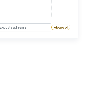
Abone ol
-posta