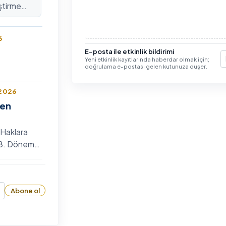
ştirme
lararası
6
E-posta ile etkinlik bildirimi
Yeni etkinlik kayıtlarında haberdar olmak için;
E
doğrulama e-postası gelen kutunuza düşer.
 2026
len
 Haklara
n 8. Dönem
 Bilim
6
zyumu
Abone ol
26