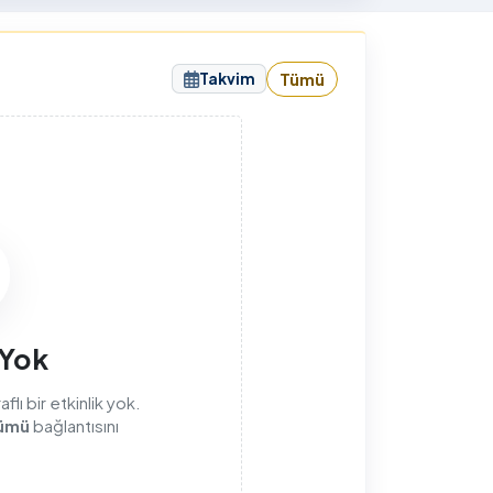
sunuyorum.
Takvim
Tümü
sı
 Yok
lı bir etkinlik yok.
ümü
bağlantısını