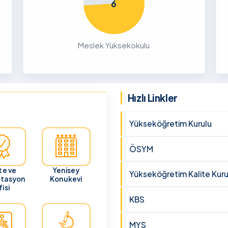
6
26
ru
Meslek Yüksekokulu
cunun 21
lması
 ve
Hızlı Linkler
Yükseköğretim Kurulu
ÖSYM
te ve
Yenisey
Yükseköğretim Kalite Kuru
itasyon
Konukevi
isi
KBS
MYS