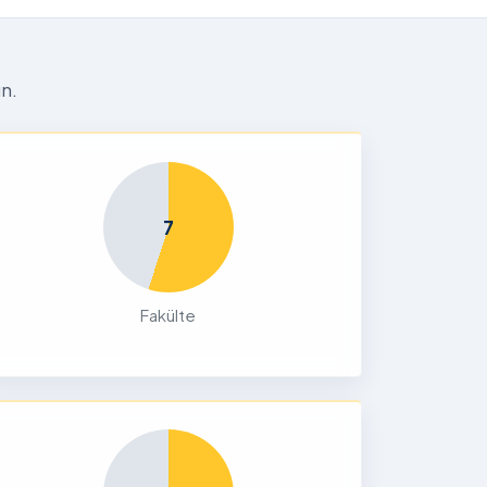
n.
7
Fakülte