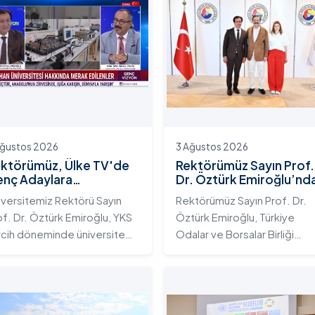
Ağustos 2026
3 Ağustos 2026
ktörümüz, Ülke TV'de
Rektörümüz Sayın Prof.
nç Adaylara
Dr. Öztürk Emiroğlu’nd
iversitemizin Eğitim
TOBB Başkanı Sayın M.
iversitemiz Rektörü Sayın
Rektörümüz Sayın Prof. Dr.
osistemini ve Sunduğu
Rifat Hisarcıklıoğlu’na
of. Dr. Öztürk Emiroğlu, YKS
Öztürk Emiroğlu, Türkiye
telikli İmkânları Anlattı
Ziyaret
rcih döneminde üniversite
Odalar ve Borsalar Birliği
yı gençlerin doğru ve bilinçli
(TOBB) Başkanı Sayın M. Rifa
rcihler yapmalarını sağlamak;
Hisarcıklıoğlu’nu makamında
dahan Üniversitesi'nin
ziyaret etti. Ziyarette
rumsal yetkinliğini, akademik
Rektörümüze, eşi Sayın Dr.