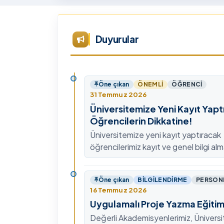
Tü
Te
Ar
Duyurular
Ye
ta
Öne çıkan
ÖNEMLI
ÖĞRENCI
31 Temmuz 2026
Üniversitemize Yeni Kayıt Yapt
Öğrencilerin Dikkatine!
Üniversitemize yeni kayıt yaptıracak
öğrencilerimiz kayıt ve genel bilgi alm
0478 211 75 75 Dahili: 1913 nolu tel
ulaşabilirsiniz.
Öne çıkan
BILGILENDIRME
PERSON
16 Temmuz 2026
Uygulamalı Proje Yazma Eğitim
Değerli Akademisyenlerimiz, Ünivers