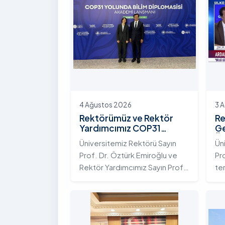
4 Ağustos 2026
3 
Rektörümüz ve Rektör
Re
Yardımcımız COP31
Ge
Yolunda Bilim Diplomasisi
Ün
Üniversitemiz Rektörü Sayın
Ün
Akademi Lansmanı
Ek
Prof. Dr. Öztürk Emiroğlu ve
Pr
Toplantısına Katıldı
Ni
Rektör Yardımcımız Sayın Prof.
te
Dr. Yeliz Demir, Yükseköğretim
ada
Kurulu (YÖK) ev sahipliğinde 4
te
Ağustos 2026 tarihinde
Ar
Ankara’da düzenlenen “COP31
ku