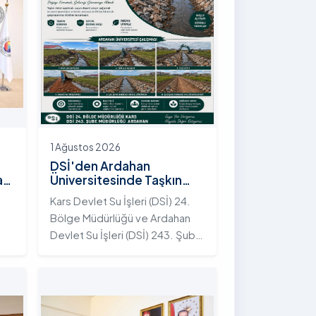
1 Ağustos 2026
DSİ'den Ardahan
an
Üniversitesinde Taşkın
Koruma Projesi: İstifli Taş
Kars Devlet Su İşleri (DSİ) 24.
Tahkimatı Çalışmaları
Bölge Müdürlüğü ve Ardahan
Tamamlandı
Devlet Su İşleri (DSİ) 243. Şube
t
Müdürlüğü tarafından ortaklaşa
yürütülen çalışmalar
kapsamında, Ardahan
Üniversitesi yerleşkesinde