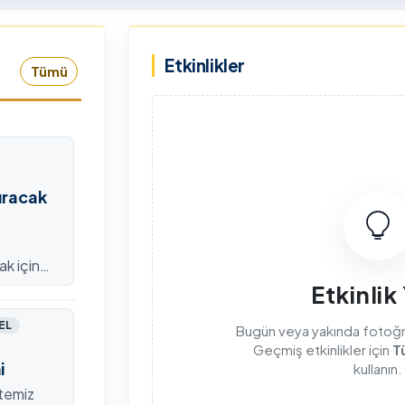
rkiye Şampiyonası, 30-31
kapsamda Yükseköğretim
mmuz 2026 tarihlerinde
Kurulu (YÖK), üniversitelerin
Etkinlikler
dahan Üniversitesi Yenisey
akademik katkı ve proje
Tümü
rleşkesi ev sahipliğinde
bildirimlerini koordine etme
mamlandı.
çağrısında bulundu. Ardahan
Üniversitesinde 31 Temmuz
2026 tarihinde bu çağrıya
yönelik bir ön hazırlık toplantı
düzenlendi.
ıracak
ak için
efondan
Etkinlik
EL
Bugün veya yakında fotoğraf
Geçmiş etkinlikler için
T
i
kullanın.
itemiz