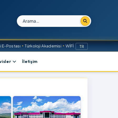
Site içi arama
 E-Postası
Türkoloji Akademisi
WİFİ
TR
visler
İletişim