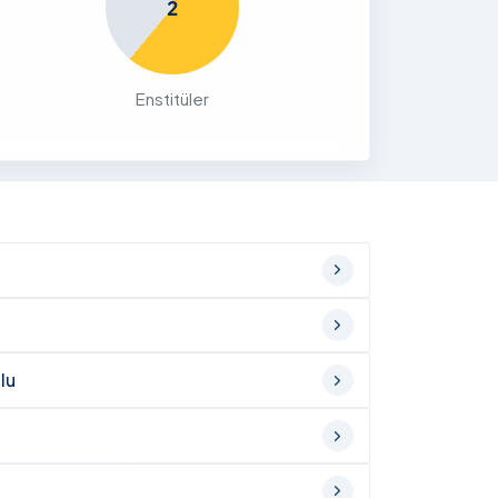
2
Enstitüler
lu