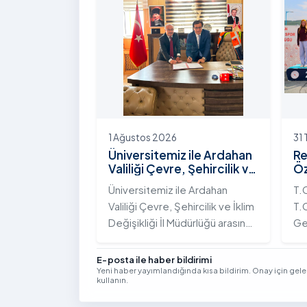
Yolunda Bilim Diplomasisi:
çeş
Akademi Lansmanı” programına
ak
katıldı.
ek
Vi
kon
1 Ağustos 2026
31
Üniversitemiz ile Ardahan
Re
Valiliği Çevre, Şehircilik ve
Öz
İklim Değişikliği İl
Te
Üniversitemiz ile Ardahan
T.
Müdürlüğü Arasında İş
Şa
Valiliği Çevre, Şehircilik ve İklim
T.C
Birliği Protokolü İmzalandı
Tö
Değişikliği İl Müdürlüğü arasında
Ge
kurumsal iş birliğini
Tü
güçlendirmek amacıyla
bi
E-posta ile haber bildirimi
Yeni haber yayımlandığında kısa bildirim. Onay için gel
stratejik bir protokole imza
ge
kullanın.
atıldı.
Yıl
Se