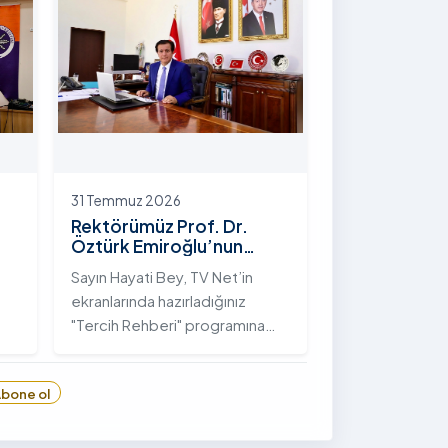
hayata geçirilen "İstifli Taş
Tahkimatı" projesi titizlikle
tamamlandı.
31 Temmuz 2026
Rektörümüz Prof. Dr.
Öztürk Emiroğlu’nun
TVNET’te Yayımlanan
Sayın Hayati Bey, TV Net’in
"Tercih Rehberi"
ekranlarında hazırladığınız
Programındaki Röportajı
"Tercih Rehberi" programına
Ardahan Üniversitesi'ni davet
ettiğiniz ve bize bu değerli
bone ol
6
fırsatı tanıdığınız için öncelikle
sizlere ve tüm TVNET ailesine
gönülden teşekkürlerimi