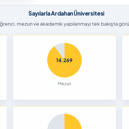
26-2027
tora
Sayılarla Ardahan Üniversitesi
Başvuru
n
ğrenci, mezun ve akademik yapılanmayı tek bakışta görü
26
Dalı 2026-
Dönemi
14.269
nları ve
çin
Mezun
26
liği Odaklı
k Ön
26
Yetenek