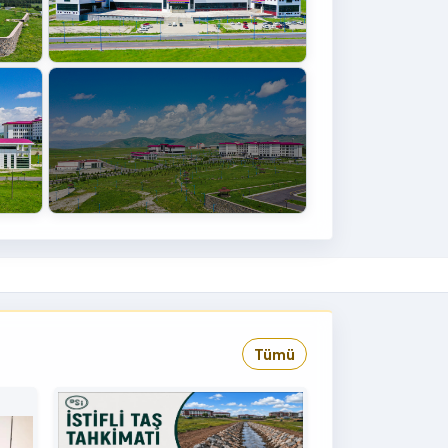
+4
›
Tümü