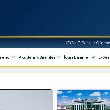
UBYS
E-Posta
Öğrenci
renci
Akademik Birimler
İdari Birimler
E-Ser