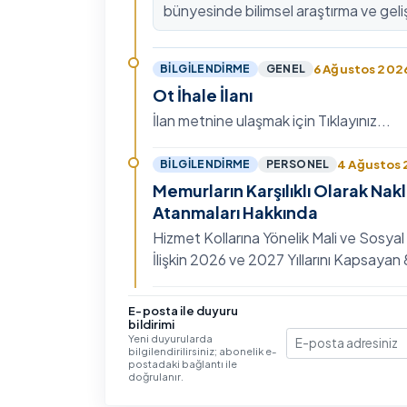
bünyesinde bilimsel araştırma ve geli
kültürünü güçlendirmek, ulusal ve ulus
fon mekanizmala…
6 Ağustos 202
BILGILENDIRME
GENEL
Ot İhale İlanı
İlan metnine ulaşmak için Tıklayınız...
4 Ağustos
BILGILENDIRME
PERSONEL
Memurların Karşılıklı Olarak Nak
Atanmaları Hakkında
Hizmet Kollarına Yönelik Mali ve Sosyal
İlişkin 2026 ve 2027 Yıllarını Kapsaya
Toplu Sözleşme'nin Eğitim, Öğretim ve
Hizmet…
3 Ağustos 202
BILGILENDIRME
GENEL
E-posta ile duyuru
bildirimi
IV. Uluslararası İlişkiler Sempo
Yeni duyurularda
bilgilendirilirsiniz; abonelik e-
E-posta
Ayrıntılı bilgi ve başvuru için Tıklayınız...
postadaki bağlantı ile
doğrulanır.
30 Temmuz 20
BILGILENDIRME
GENEL