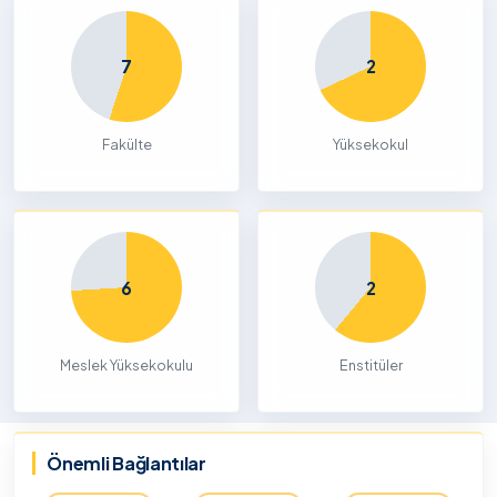
7
2
Fakülte
Yüksekokul
6
2
Meslek Yüksekokulu
Enstitüler
Önemli Bağlantılar