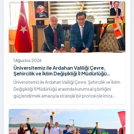
"İstifli Taş Tahkimatı" projesi titizlikle tamamlandı.
1 Ağustos 2026
Üniversitemiz ile Ardahan Valiliği Çevre,
Şehircilik ve İklim Değişikliği İl Müdürlüğü
Arasında İş Birliği Protokolü İmzalandı
Üniversitemiz ile Ardahan Valiliği Çevre, Şehircilik ve İklim
Değişikliği İl Müdürlüğü arasında kurumsal iş birliğini
güçlendirmek amacıyla stratejik bir protokole imza
atıldı.