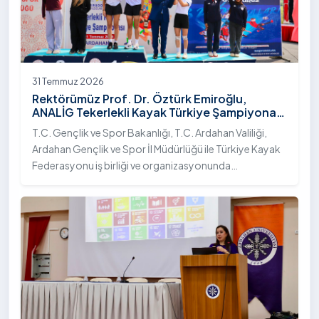
31 Temmuz 2026
Rektörümüz Prof. Dr. Öztürk Emiroğlu,
ANALİG Tekerlekli Kayak Türkiye Şampiyonası
Ödül Töreni’ne Katıldı
T.C. Gençlik ve Spor Bakanlığı, T.C. Ardahan Valiliği,
Ardahan Gençlik ve Spor İl Müdürlüğü ile Türkiye Kayak
Federasyonu iş birliği ve organizasyonunda
gerçekleştirilen Anadolu Yıldızlar Ligi (ANALİG) 2026
Sezonu Tekerlekli Kayak Türkiye Şampiyonası, 30-31
Temmuz 2026 tarihlerinde Ardahan Üniversitesi Yenisey
Yerleşkesi ev sahipliğinde tamamlandı.