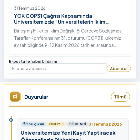
31 Temmuz 2026
YÖK COP31 Çağrısı Kapsamında
Üniversitemizde “Üniversitelerin İklim
Diplomasisindeki Rolü” Konulu Bilgilendirme
Birleşmiş Milletler İklim Değişikliği Çerçeve Sözleşmesi
Toplantısı Yapıldı
Taraflar Konferansı’nın 31. oturumu (COP31), ülkemiz
ev sahipliğinde 9-12 Kasım 2026 tarihleri arasında
Antalya’da gerçekleştirilecek. Bu kapsamda
Yükseköğretim Kurulu (YÖK), üniversitelerin akademik
E-posta ile haber bildirimi
katkı ve proje bildirimlerini koordine etme çağrısında
Abone ol
E-posta
bulundu. Ardahan Üniversitesinde 31 Temmuz 2026
tarihinde bu çağrıya yönelik bir ön hazırlık toplantısı
düzenlendi.
Duyurular
Tümü
31 Temmuz 2026
Öne çıkan
ÖNEMLI
ÖĞRENCI
Üniversitemize Yeni Kayıt Yaptıracak
Öğrencilerin Dikkatine!