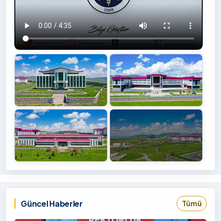
+4
İzlemek
‹
›
İçin
Tıklayınız
Güncel Haberler
Tümü