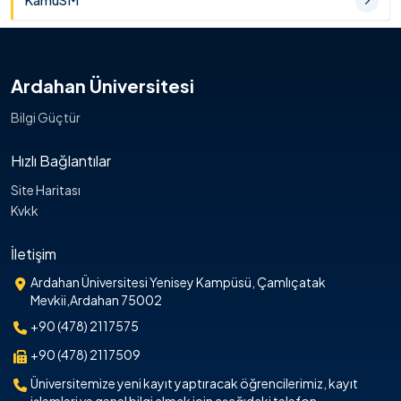
KamuSM
Ardahan Üniversitesi
Bilgi Güçtür
Hızlı Bağlantılar
Site Haritası
Kvkk
İletişim
Ardahan Üniversitesi Yenisey Kampüsü, Çamlıçatak
Mevkii,Ardahan 75002
+90 (478) 2117575
+90 (478) 2117509
Üniversitemize yeni kayıt yaptıracak öğrencilerimiz, kayıt
işlemleri ve genel bilgi almak için aşağıdaki telefon