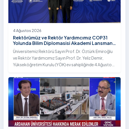
4 Ağustos 2026
Rektörümüz ve Rektör Yardımcımız COP31
Yolunda Bilim Diplomasisi Akademi Lansmanı
Toplantısına Katıldı
Üniversitemiz Rektörü Sayın Prof. Dr. Öztürk Emiroğlu
ve Rektör Yardımcımız Sayın Prof. Dr. Yeliz Demir,
Yükseköğretim Kurulu (YÖK) ev sahipliğinde 4 Ağustos
2026 tarihinde Ankara’da düzenlenen “COP31 Yolunda
Bilim Diplomasisi: Akademi Lansmanı” programına
katıldı.