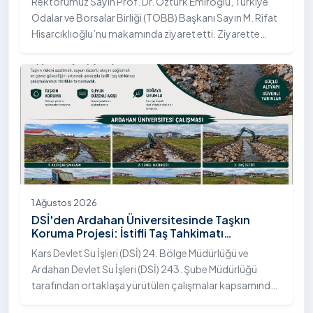
Rektörümüz Sayın Prof. Dr. Öztürk Emiroğlu, Türkiye
Odalar ve Borsalar Birliği (TOBB) Başkanı Sayın M. Rifat
Hisarcıklıoğlu’nu makamında ziyaret etti. Ziyarette
Rektörümüze, eşi Sayın Dr. Öğr. Üyesi Tuğba Mert
Emiroğlu Hanımefendi eşlik etti.
1 Ağustos 2026
DSİ'den Ardahan Üniversitesinde Taşkın
Koruma Projesi: İstifli Taş Tahkimatı
Çalışmaları Tamamlandı
Kars Devlet Su İşleri (DSİ) 24. Bölge Müdürlüğü ve
Ardahan Devlet Su İşleri (DSİ) 243. Şube Müdürlüğü
tarafından ortaklaşa yürütülen çalışmalar kapsamında,
Ardahan Üniversitesi yerleşkesinde hayata geçirilen