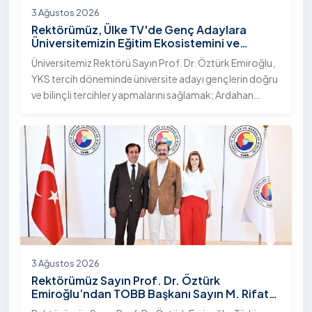
3 Ağustos 2026
Rektörümüz, Ülke TV'de Genç Adaylara
Üniversitemizin Eğitim Ekosistemini ve
Sunduğu Nitelikli İmkânları Anlattı
Üniversitemiz Rektörü Sayın Prof. Dr. Öztürk Emiroğlu,
YKS tercih döneminde üniversite adayı gençlerin doğru
ve bilinçli tercihler yapmalarını sağlamak; Ardahan
Üniversitesi'nin kurumsal yetkinliğini, akademik
çeşitliliğini ve nitelikli imkânlarını aktarmak üzere Ülke TV
ekranlarında yayımlanan "Genç Vizyon" programına
canlı yayın konuğu olarak katıldı.
3 Ağustos 2026
Rektörümüz Sayın Prof. Dr. Öztürk
Emiroğlu’ndan TOBB Başkanı Sayın M. Rifat
Hisarcıklıoğlu’na Ziyaret