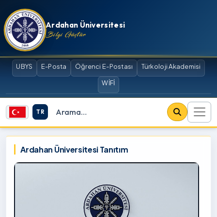
İçeriğe atla
Ardahan Üniversitesi
Bilgi Güçtür
UBYS
E-Posta
Öğrenci E-Postası
Türkoloji Akademisi
WİFİ
TR
Site içi arama
Ardahan Üniversitesi
Ardahan Üniversitesi Tanıtım