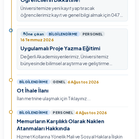
Üniversitemize yeni kayıt yaptıracak
öğrencilerimiz kayıt ve genel bilgi almak için 0478
211 75 75 Dahili: 1913 nolu telefondan
ulaşabilirsiniz.
Öne çıkan
BILGILENDIRME
PERSONEL
16 Temmuz 2026
Uygulamalı Proje Yazma Eğitimi
Değerli Akademisyenlerimiz, Üniversitemiz
bünyesinde bilimsel araştırma ve geliştirme
kültürünü güçlendirmek, ulusal ve uluslararası fon
mekanizmala…
6 Ağustos 2026
BILGILENDIRME
GENEL
Ot İhale İlanı
İlan metnine ulaşmak için Tıklayınız...
4 Ağustos 2026
BILGILENDIRME
PERSONEL
Memurların Karşılıklı Olarak Naklen
Atanmaları Hakkında
Hizmet Kollarına Yönelik Mali ve Sosyal Haklara İlişkin