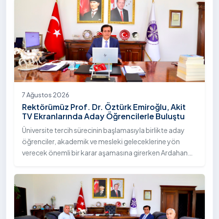
7 Ağustos 2026
Rektörümüz Prof. Dr. Öztürk Emiroğlu, Akit
TV Ekranlarında Aday Öğrencilerle Buluştu
Üniversite tercih sürecinin başlamasıyla birlikte aday
öğrenciler, akademik ve mesleki geleceklerine yön
verecek önemli bir karar aşamasına girerken Ardahan
Üniversitesi, nitelikli eğitim anlayışı, öğrenci odaklı
yaklaşımı ve sunduğu akademik imkânlarla tercih
dönemindeki adaylarla buluşmayı sürdürüyor. Bu
kapsamda Üniversitemiz Rektörü Sayın Prof. Dr. Öztürk
Emiroğlu, moderatörlüğünü Murat Şahin’in yaptığı Akit