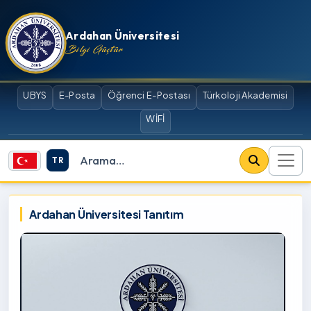
İçeriğe atla
Ardahan Üniversitesi
Bilgi Güçtür
UBYS
E-Posta
Öğrenci E-Postası
Türkoloji Akademisi
WİFİ
TR
Site içi arama
Ardahan Üniversitesi
Ardahan Üniversitesi Tanıtım