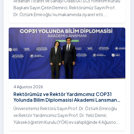
Ardahan Ticaret ve Sanayi Odası (ATSO) Yönetim Kurulu
Başkanı Sayın Çetin Demirci, Rektörümüz Sayın Prof.
Dr. Öztürk Emiroğlu’nu makamında ziyaret etti.
Ziyarette, üniversite ile kent sanayisi ve ticaret odası
arasındaki iş birliği imkânları ele alınırken, Ardahan’ın
ekonomik ve sosyo-kültürel gelişimine katkı
sağlayacak ortak projeler değerlendirildi.
4 Ağustos 2026
Rektörümüz ve Rektör Yardımcımız COP31
Yolunda Bilim Diplomasisi Akademi Lansmanı
Toplantısına Katıldı
Üniversitemiz Rektörü Sayın Prof. Dr. Öztürk Emiroğlu
ve Rektör Yardımcımız Sayın Prof. Dr. Yeliz Demir,
Yükseköğretim Kurulu (YÖK) ev sahipliğinde 4 Ağustos
2026 tarihinde Ankara’da düzenlenen “COP31 Yolunda