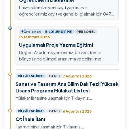
Üniversitemize yeni kayıt yaptıracak
öğrencilerimiz kayıt ve genel bilgi almak için 0478
211 75 75 Dahili: 1913 nolu telefondan
ulaşabilirsiniz.
Öne çıkan
BILGILENDIRME
PERSONEL
16 Temmuz 2026
Uygulamalı Proje Yazma Eğitimi
Değerli Akademisyenlerimiz, Üniversitemiz
bünyesinde bilimsel araştırma ve geliştirme
kültürünü güçlendirmek, ulusal ve uluslararası fon
mekanizmala…
7 Ağustos 2026
BILGILENDIRME
GENEL
Sanat ve Tasarım Ana Bilim Dalı Tezli Yüksek
Lisans Programı Mülakat Listesi
Mülakat listesine ulaşmak için Tıklayınız....
6 Ağustos 2026
BILGILENDIRME
GENEL
Ot İhale İlanı
İlan metnine ulaşmak için Tıklayınız...