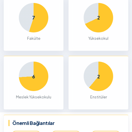
7
2
Fakülte
Yüksekokul
6
2
Meslek Yüksekokulu
Enstitüler
Önemli Bağlantılar