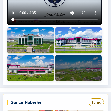
+4
İzlemek
‹
›
İçin
Tıklayınız
Güncel Haberler
Tümü