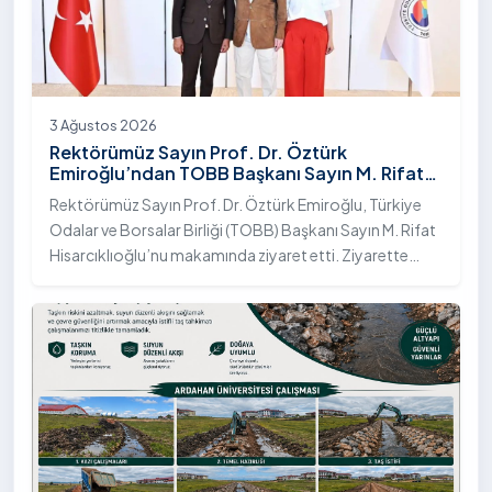
3 Ağustos 2026
Rektörümüz Sayın Prof. Dr. Öztürk
Emiroğlu’ndan TOBB Başkanı Sayın M. Rifat
Hisarcıklıoğlu’na Ziyaret
Rektörümüz Sayın Prof. Dr. Öztürk Emiroğlu, Türkiye
Odalar ve Borsalar Birliği (TOBB) Başkanı Sayın M. Rifat
Hisarcıklıoğlu’nu makamında ziyaret etti. Ziyarette
Rektörümüze, eşi Sayın Dr. Öğr. Üyesi Tuğba Mert
Emiroğlu Hanımefendi eşlik etti.