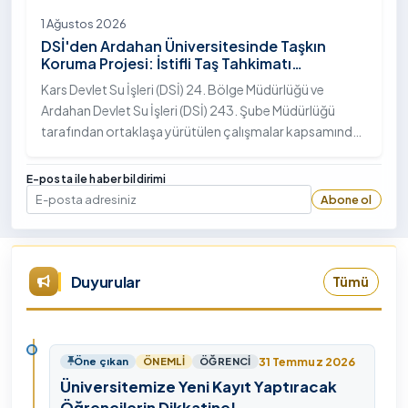
1 Ağustos 2026
DSİ'den Ardahan Üniversitesinde Taşkın
Koruma Projesi: İstifli Taş Tahkimatı
Çalışmaları Tamamlandı
Kars Devlet Su İşleri (DSİ) 24. Bölge Müdürlüğü ve
Ardahan Devlet Su İşleri (DSİ) 243. Şube Müdürlüğü
tarafından ortaklaşa yürütülen çalışmalar kapsamında,
Ardahan Üniversitesi yerleşkesinde hayata geçirilen
"İstifli Taş Tahkimatı" projesi titizlikle tamamlandı.
E-posta ile haber bildirimi
Abone ol
E-posta
Duyurular
Tümü
31 Temmuz 2026
Öne çıkan
ÖNEMLI
ÖĞRENCI
Üniversitemize Yeni Kayıt Yaptıracak
Öğrencilerin Dikkatine!