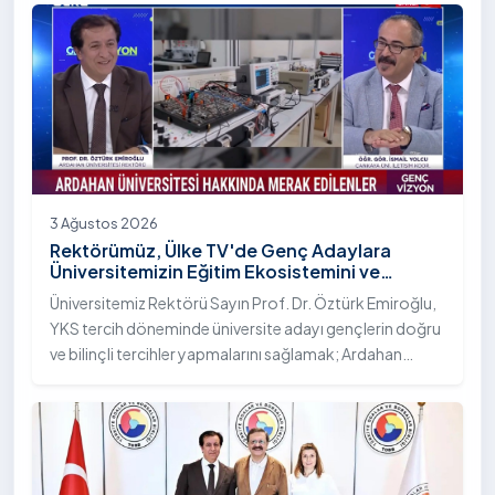
Bilim Diplomasisi: Akademi Lansmanı” programına
katıldı.
3 Ağustos 2026
Rektörümüz, Ülke TV'de Genç Adaylara
Üniversitemizin Eğitim Ekosistemini ve
Sunduğu Nitelikli İmkânları Anlattı
Üniversitemiz Rektörü Sayın Prof. Dr. Öztürk Emiroğlu,
YKS tercih döneminde üniversite adayı gençlerin doğru
ve bilinçli tercihler yapmalarını sağlamak; Ardahan
Üniversitesi'nin kurumsal yetkinliğini, akademik
çeşitliliğini ve nitelikli imkânlarını aktarmak üzere Ülke TV
ekranlarında yayımlanan "Genç Vizyon" programına
canlı yayın konuğu olarak katıldı.