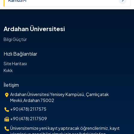
KamuSM
Ardahan Üniversitesi
Bilgi Güçtür
Hızlı Bağlantılar
Site Haritası
Kvkk
İletişim
Ardahan Üniversitesi Yenisey Kampüsü, Çamlıçatak
Mevkii,Ardahan 75002
+90 (478) 2117575
+90 (478) 2117509
Üniversitemize yeni kayıt yaptıracak öğrencilerimiz, kayıt
işlemleri ve genel bilgi almak için aşağıdaki telefon