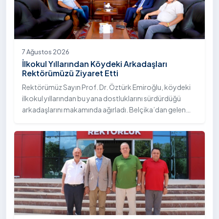
TV'de canlı yayımlanan "Eğitim Atlası" programına
konuk olarak üniversitemizin akademik yapısı, eğitim
modeli, kalite çalışmaları ve öğrencilere sunduğu sosyal
olanaklar hakkında bilgi verdi.
7 Ağustos 2026
İlkokul Yıllarından Köydeki Arkadaşları
Rektörümüzü Ziyaret Etti
Rektörümüz Sayın Prof. Dr. Öztürk Emiroğlu, köydeki
ilkokul yıllarından bu yana dostluklarını sürdürdüğü
arkadaşlarını makamında ağırladı. Belçika’dan gelen
Sayın Turgay Çelik ve Almanya’dan gelen Sayın Erol
Çelik, Rektörümüz Sayın Prof. Dr. Öztürk Emiroğlu’na
nezaket ziyaretinde bulundu.