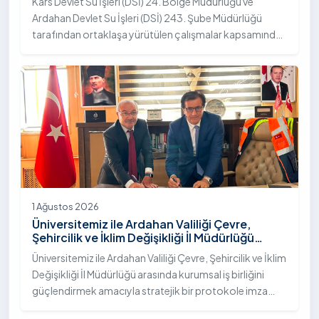
Kars Devlet Su İşleri (DSİ) 24. Bölge Müdürlüğü ve
Ardahan Devlet Su İşleri (DSİ) 243. Şube Müdürlüğü
tarafından ortaklaşa yürütülen çalışmalar kapsamında,
Ardahan Üniversitesi yerleşkesinde hayata geçirilen
"İstifli Taş Tahkimatı" projesi titizlikle tamamlandı.
1 Ağustos 2026
Üniversitemiz ile Ardahan Valiliği Çevre,
Şehircilik ve İklim Değişikliği İl Müdürlüğü
Arasında İş Birliği Protokolü İmzalandı
Üniversitemiz ile Ardahan Valiliği Çevre, Şehircilik ve İklim
Değişikliği İl Müdürlüğü arasında kurumsal iş birliğini
güçlendirmek amacıyla stratejik bir protokole imza
atıldı.