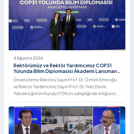
4 Ağustos 2026
Rektörümüz ve Rektör Yardımcımız COP31
Yolunda Bilim Diplomasisi Akademi Lansmanı
Toplantısına Katıldı
Üniversitemiz Rektörü Sayın Prof. Dr. Öztürk Emiroğlu
ve Rektör Yardımcımız Sayın Prof. Dr. Yeliz Demir,
Yükseköğretim Kurulu (YÖK) ev sahipliğinde 4 Ağustos
2026 tarihinde Ankara’da düzenlenen “COP31 Yolunda
Bilim Diplomasisi: Akademi Lansmanı” programına
katıldı.