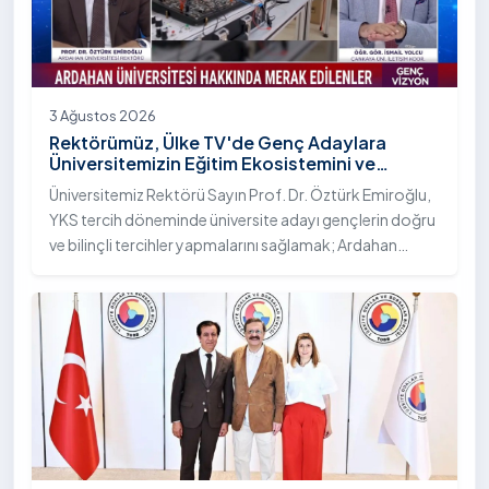
3 Ağustos 2026
Rektörümüz, Ülke TV'de Genç Adaylara
Üniversitemizin Eğitim Ekosistemini ve
Sunduğu Nitelikli İmkânları Anlattı
Üniversitemiz Rektörü Sayın Prof. Dr. Öztürk Emiroğlu,
YKS tercih döneminde üniversite adayı gençlerin doğru
ve bilinçli tercihler yapmalarını sağlamak; Ardahan
Üniversitesi'nin kurumsal yetkinliğini, akademik
çeşitliliğini ve nitelikli imkânlarını aktarmak üzere Ülke TV
ekranlarında yayımlanan "Genç Vizyon" programına
canlı yayın konuğu olarak katıldı.