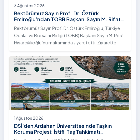
3 Ağustos 2026
Rektörümüz Sayın Prof. Dr. Öztürk
Emiroğlu’ndan TOBB Başkanı Sayın M. Rifat
Hisarcıklıoğlu’na Ziyaret
Rektörümüz Sayın Prof. Dr. Öztürk Emiroğlu, Türkiye
Odalar ve Borsalar Birliği (TOBB) Başkanı Sayın M. Rifat
Hisarcıklıoğlu’nu makamında ziyaret etti. Ziyarette
Rektörümüze, eşi Sayın Dr. Öğr. Üyesi Tuğba Mert
Emiroğlu Hanımefendi eşlik etti.
1 Ağustos 2026
DSİ'den Ardahan Üniversitesinde Taşkın
Koruma Projesi: İstifli Taş Tahkimatı
Çalışmaları Tamamlandı