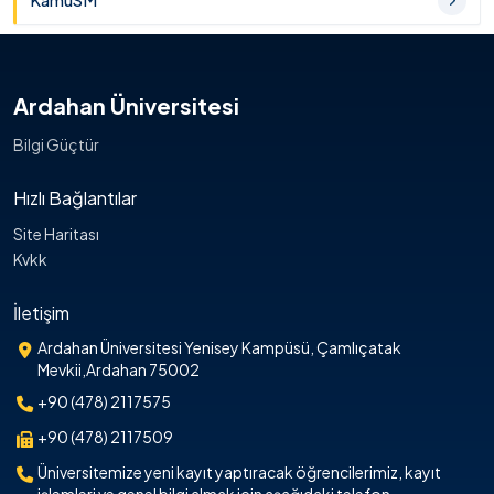
KamuSM
Ardahan Üniversitesi
Bilgi Güçtür
Hızlı Bağlantılar
Site Haritası
Kvkk
İletişim
Ardahan Üniversitesi Yenisey Kampüsü, Çamlıçatak
Mevkii,Ardahan 75002
+90 (478) 2117575
+90 (478) 2117509
Üniversitemize yeni kayıt yaptıracak öğrencilerimiz, kayıt
işlemleri ve genel bilgi almak için aşağıdaki telefon