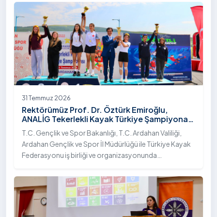
31 Temmuz 2026
Rektörümüz Prof. Dr. Öztürk Emiroğlu,
ANALİG Tekerlekli Kayak Türkiye Şampiyonası
Ödül Töreni’ne Katıldı
T.C. Gençlik ve Spor Bakanlığı, T.C. Ardahan Valiliği,
Ardahan Gençlik ve Spor İl Müdürlüğü ile Türkiye Kayak
Federasyonu iş birliği ve organizasyonunda
gerçekleştirilen Anadolu Yıldızlar Ligi (ANALİG) 2026
Sezonu Tekerlekli Kayak Türkiye Şampiyonası, 30-31
Temmuz 2026 tarihlerinde Ardahan Üniversitesi Yenisey
Yerleşkesi ev sahipliğinde tamamlandı.