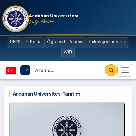
İçeriğe atla
Ardahan Üniversitesi
Bilgi Güçtür
UBYS
E-Posta
Öğrenci E-Postası
Türkoloji Akademisi
WİFİ
TR
Site içi arama
Ardahan Üniversitesi
Ardahan Üniversitesi Tanıtım