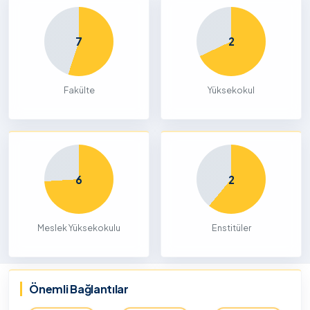
7
2
Fakülte
Yüksekokul
6
2
Meslek Yüksekokulu
Enstitüler
Önemli Bağlantılar