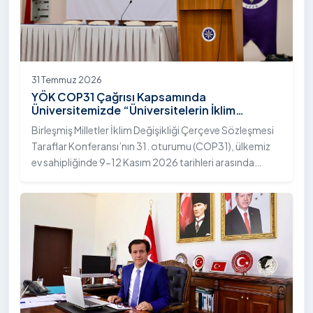
31 Temmuz 2026
YÖK COP31 Çağrısı Kapsamında
Üniversitemizde “Üniversitelerin İklim
Diplomasisindeki Rolü” Konulu Bilgilendirme
Birleşmiş Milletler İklim Değişikliği Çerçeve Sözleşmesi
Toplantısı Yapıldı
Taraflar Konferansı’nın 31. oturumu (COP31), ülkemiz
ev sahipliğinde 9-12 Kasım 2026 tarihleri arasında
Antalya’da gerçekleştirilecek. Bu kapsamda
Yükseköğretim Kurulu (YÖK), üniversitelerin akademik
katkı ve proje bildirimlerini koordine etme çağrısında
bulundu. Ardahan Üniversitesinde 31 Temmuz 2026
tarihinde bu çağrıya yönelik bir ön hazırlık toplantısı
düzenlendi.