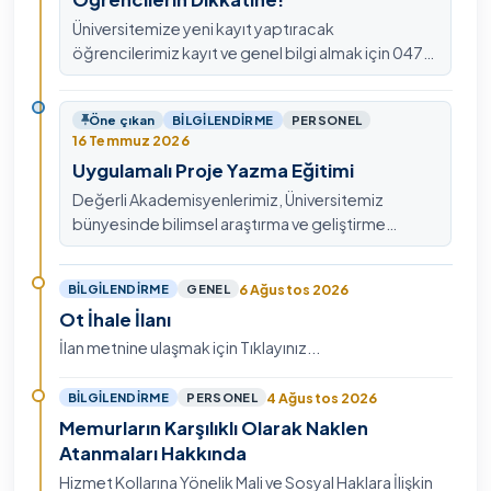
Üniversitemize yeni kayıt yaptıracak
öğrencilerimiz kayıt ve genel bilgi almak için 0478
211 75 75 Dahili: 1913 nolu telefondan
ulaşabilirsiniz.
Öne çıkan
BILGILENDIRME
PERSONEL
16 Temmuz 2026
Uygulamalı Proje Yazma Eğitimi
Değerli Akademisyenlerimiz, Üniversitemiz
bünyesinde bilimsel araştırma ve geliştirme
kültürünü güçlendirmek, ulusal ve uluslararası fon
mekanizmala…
6 Ağustos 2026
BILGILENDIRME
GENEL
Ot İhale İlanı
İlan metnine ulaşmak için Tıklayınız...
4 Ağustos 2026
BILGILENDIRME
PERSONEL
Memurların Karşılıklı Olarak Naklen
Atanmaları Hakkında
Hizmet Kollarına Yönelik Mali ve Sosyal Haklara İlişkin