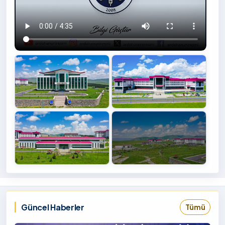
+4
İzlemek
‹
›
İçin
Tıklayınız
Güncel Haberler
Tümü