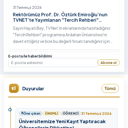
31 Temmuz 2026
Rektörümüz Prof. Dr. Öztürk Emiroğlu’nun
TVNET’te Yayımlanan "Tercih Rehberi"
Programındaki Röportajı
Sayın Hayati Bey, TV Net’in ekranlarında hazırladığınız
"Tercih Rehberi" programına Ardahan Üniversitesi'ni
davet ettiğiniz ve bize bu değerli fırsatı tanıdığınız için
öncelikle sizlere ve tüm TVNET ailesine gönülden
teşekkürlerimi sunuyorum.
E-posta ile haber bildirimi
Abone ol
E-posta
Duyurular
Tümü
31 Temmuz 2026
Öne çıkan
ÖNEMLI
ÖĞRENCI
Üniversitemize Yeni Kayıt Yaptıracak
Öğrencilerin Dikkatine!