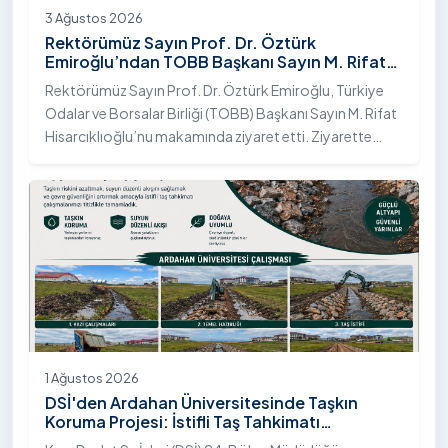
3 Ağustos 2026
Rektörümüz Sayın Prof. Dr. Öztürk
Emiroğlu’ndan TOBB Başkanı Sayın M. Rifat
Hisarcıklıoğlu’na Ziyaret
Rektörümüz Sayın Prof. Dr. Öztürk Emiroğlu, Türkiye
Odalar ve Borsalar Birliği (TOBB) Başkanı Sayın M. Rifat
Hisarcıklıoğlu’nu makamında ziyaret etti. Ziyarette
Rektörümüze, eşi Sayın Dr. Öğr. Üyesi Tuğba Mert
Emiroğlu Hanımefendi eşlik etti.
1 Ağustos 2026
DSİ'den Ardahan Üniversitesinde Taşkın
Koruma Projesi: İstifli Taş Tahkimatı
Çalışmaları Tamamlandı