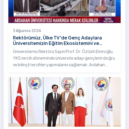
3 Ağustos 2026
Rektörümüz, Ülke TV'de Genç Adaylara
Üniversitemizin Eğitim Ekosistemini ve
Sunduğu Nitelikli İmkânları Anlattı
Üniversitemiz Rektörü Sayın Prof. Dr. Öztürk Emiroğlu,
YKS tercih döneminde üniversite adayı gençlerin doğru
ve bilinçli tercihler yapmalarını sağlamak; Ardahan
Üniversitesi'nin kurumsal yetkinliğini, akademik
çeşitliliğini ve nitelikli imkânlarını aktarmak üzere Ülke TV
ekranlarında yayımlanan "Genç Vizyon" programına
canlı yayın konuğu olarak katıldı.