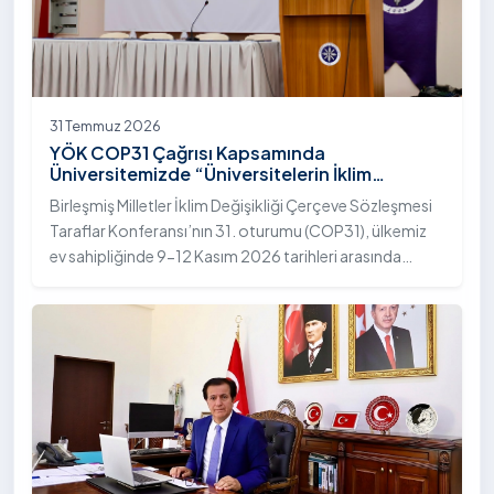
31 Temmuz 2026
YÖK COP31 Çağrısı Kapsamında
Üniversitemizde “Üniversitelerin İklim
Diplomasisindeki Rolü” Konulu Bilgilendirme
Birleşmiş Milletler İklim Değişikliği Çerçeve Sözleşmesi
Toplantısı Yapıldı
Taraflar Konferansı’nın 31. oturumu (COP31), ülkemiz
ev sahipliğinde 9-12 Kasım 2026 tarihleri arasında
Antalya’da gerçekleştirilecek. Bu kapsamda
Yükseköğretim Kurulu (YÖK), üniversitelerin akademik
katkı ve proje bildirimlerini koordine etme çağrısında
bulundu. Ardahan Üniversitesinde 31 Temmuz 2026
tarihinde bu çağrıya yönelik bir ön hazırlık toplantısı
düzenlendi.