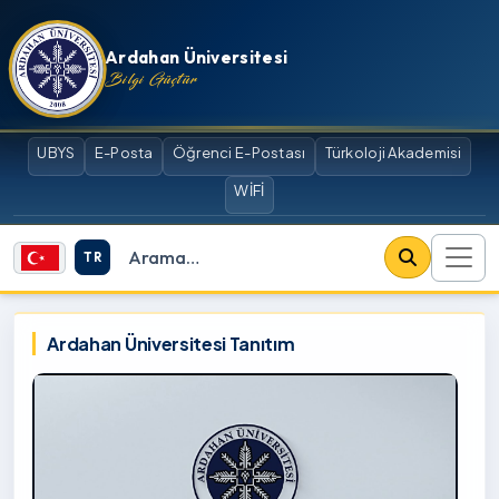
İçeriğe atla
Ardahan Üniversitesi
Bilgi Güçtür
UBYS
E-Posta
Öğrenci E-Postası
Türkoloji Akademisi
WİFİ
TR
Site içi arama
Ardahan Üniversitesi
Ardahan Üniversitesi Tanıtım