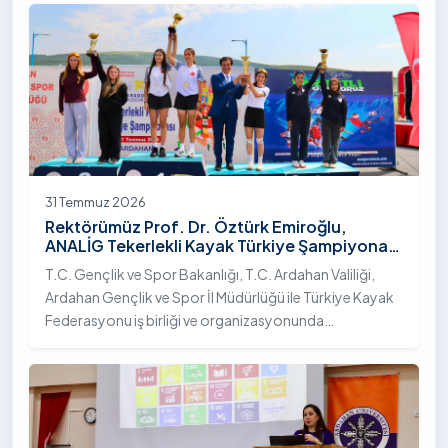
31 Temmuz 2026
Rektörümüz Prof. Dr. Öztürk Emiroğlu,
ANALİG Tekerlekli Kayak Türkiye Şampiyonası
Ödül Töreni’ne Katıldı
T.C. Gençlik ve Spor Bakanlığı, T.C. Ardahan Valiliği,
Ardahan Gençlik ve Spor İl Müdürlüğü ile Türkiye Kayak
Federasyonu iş birliği ve organizasyonunda
gerçekleştirilen Anadolu Yıldızlar Ligi (ANALİG) 2026
Sezonu Tekerlekli Kayak Türkiye Şampiyonası, 30-31
Temmuz 2026 tarihlerinde Ardahan Üniversitesi Yenisey
Yerleşkesi ev sahipliğinde tamamlandı.