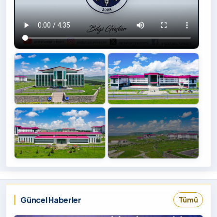
+4
İzlemek
‹
›
İçin
Tıklayınız
Güncel Haberler
Tümü