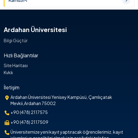
KamuSM
Ardahan Üniversitesi
Bilgi Güçtür
Hızlı Bağlantılar
Site Haritası
Kvkk
İletişim
Ardahan Üniversitesi Yenisey Kampüsü, Çamlıçatak
Mevkii,Ardahan 75002
+90 (478) 2117575
+90 (478) 2117509
Üniversitemize yeni kayıt yaptıracak öğrencilerimiz, kayıt
işlemleri ve genel bilgi almak için aşağıdaki telefon