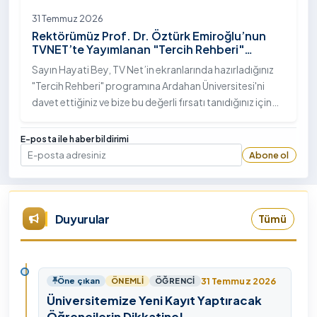
31 Temmuz 2026
Rektörümüz Prof. Dr. Öztürk Emiroğlu’nun
TVNET’te Yayımlanan "Tercih Rehberi"
Programındaki Röportajı
Sayın Hayati Bey, TV Net’in ekranlarında hazırladığınız
"Tercih Rehberi" programına Ardahan Üniversitesi'ni
davet ettiğiniz ve bize bu değerli fırsatı tanıdığınız için
öncelikle sizlere ve tüm TVNET ailesine gönülden
teşekkürlerimi sunuyorum.
E-posta ile haber bildirimi
Abone ol
E-posta
Duyurular
Tümü
31 Temmuz 2026
Öne çıkan
ÖNEMLI
ÖĞRENCI
Üniversitemize Yeni Kayıt Yaptıracak
Öğrencilerin Dikkatine!