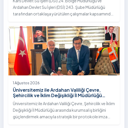
Kars Devlet Su İşleri (DSİ) 24. Bölge Müdürlüğü ve
Ardahan Devlet Su İşleri (DSİ) 243. Şube Müdürlüğü
tarafından ortaklaşa yürütülen çalışmalar kapsamında,
Ardahan Üniversitesi yerleşkesinde hayata geçirilen
"İstifli Taş Tahkimatı" projesi titizlikle tamamlandı.
1 Ağustos 2026
Üniversitemiz ile Ardahan Valiliği Çevre,
Şehircilik ve İklim Değişikliği İl Müdürlüğü
Arasında İş Birliği Protokolü İmzalandı
Üniversitemiz ile Ardahan Valiliği Çevre, Şehircilik ve İklim
Değişikliği İl Müdürlüğü arasında kurumsal iş birliğini
güçlendirmek amacıyla stratejik bir protokole imza
atıldı.