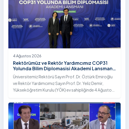
4 Ağustos 2026
Rektörümüz ve Rektör Yardımcımız COP31
Yolunda Bilim Diplomasisi Akademi Lansmanı
Toplantısına Katıldı
Üniversitemiz Rektörü Sayın Prof. Dr. Öztürk Emiroğlu
ve Rektör Yardımcımız Sayın Prof. Dr. Yeliz Demir,
Yükseköğretim Kurulu (YÖK) ev sahipliğinde 4 Ağustos
2026 tarihinde Ankara’da düzenlenen “COP31 Yolunda
Bilim Diplomasisi: Akademi Lansmanı” programına
katıldı.