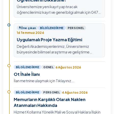
Üniversitemize yeni kayıt yaptıracak
öğrencilerimiz kayıt ve genel bilgi almak için 0478
211 75 75 Dahili: 1913 nolu telefondan
ulaşabilirsiniz.
Öne çıkan
BILGILENDIRME
PERSONEL
16 Temmuz 2026
Uygulamalı Proje Yazma Eğitimi
Değerli Akademisyenlerimiz, Üniversitemiz
bünyesinde bilimsel araştırma ve geliştirme
kültürünü güçlendirmek, ulusal ve uluslararası fon
mekanizmala…
6 Ağustos 2026
BILGILENDIRME
GENEL
Ot İhale İlanı
İlan metnine ulaşmak için Tıklayınız...
4 Ağustos 2026
BILGILENDIRME
PERSONEL
Memurların Karşılıklı Olarak Naklen
Atanmaları Hakkında
Hizmet Kollarına Yönelik Mali ve Sosyal Haklara İlişkin