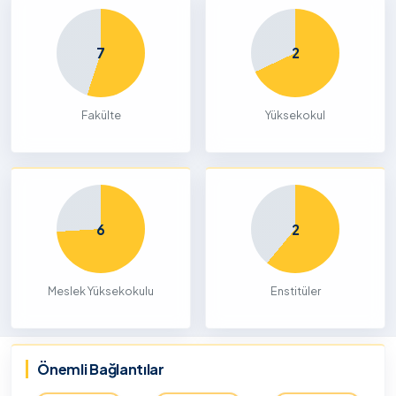
7
2
Fakülte
Yüksekokul
6
2
Meslek Yüksekokulu
Enstitüler
Önemli Bağlantılar