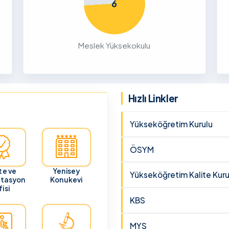
6
26
ru
Meslek Yüksekokulu
cunun 21
lması
 ve
Hızlı Linkler
Yükseköğretim Kurulu
ÖSYM
te ve
Yenisey
Yükseköğretim Kalite Kuru
itasyon
Konukevi
isi
KBS
MYS