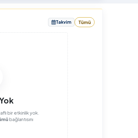
sunuyorum.
Takvim
Tümü
sı
 Yok
lı bir etkinlik yok.
ümü
bağlantısını