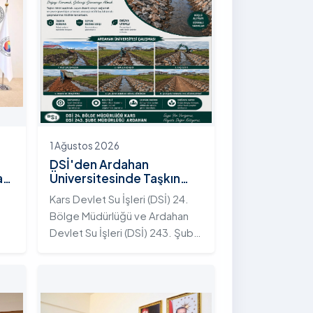
1 Ağustos 2026
DSİ'den Ardahan
an
Üniversitesinde Taşkın
Koruma Projesi: İstifli Taş
Kars Devlet Su İşleri (DSİ) 24.
Tahkimatı Çalışmaları
Bölge Müdürlüğü ve Ardahan
Tamamlandı
Devlet Su İşleri (DSİ) 243. Şube
t
Müdürlüğü tarafından ortaklaşa
yürütülen çalışmalar
kapsamında, Ardahan
Üniversitesi yerleşkesinde