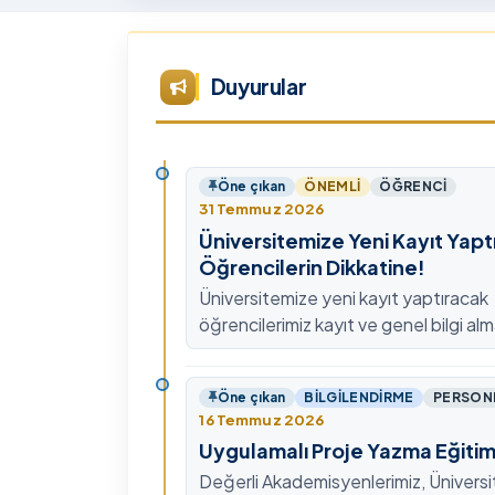
Tü
Te
Ar
Duyurular
Ye
ta
Öne çıkan
ÖNEMLI
ÖĞRENCI
31 Temmuz 2026
Üniversitemize Yeni Kayıt Yapt
Öğrencilerin Dikkatine!
Üniversitemize yeni kayıt yaptıracak
öğrencilerimiz kayıt ve genel bilgi alm
0478 211 75 75 Dahili: 1913 nolu tel
ulaşabilirsiniz.
Öne çıkan
BILGILENDIRME
PERSON
16 Temmuz 2026
Uygulamalı Proje Yazma Eğitim
Değerli Akademisyenlerimiz, Ünivers