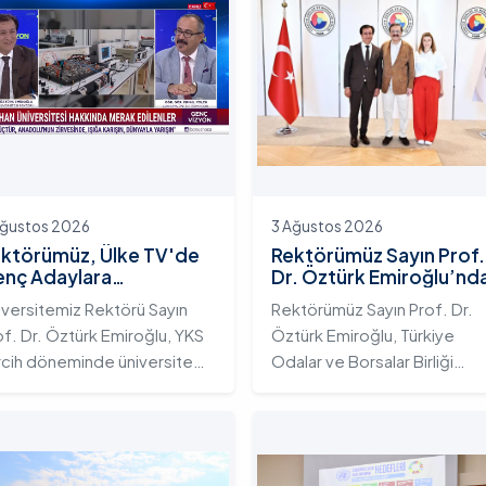
Ağustos 2026
3 Ağustos 2026
ktörümüz, Ülke TV'de
Rektörümüz Sayın Prof.
nç Adaylara
Dr. Öztürk Emiroğlu’nd
iversitemizin Eğitim
TOBB Başkanı Sayın M.
iversitemiz Rektörü Sayın
Rektörümüz Sayın Prof. Dr.
osistemini ve Sunduğu
Rifat Hisarcıklıoğlu’na
of. Dr. Öztürk Emiroğlu, YKS
Öztürk Emiroğlu, Türkiye
telikli İmkânları Anlattı
Ziyaret
rcih döneminde üniversite
Odalar ve Borsalar Birliği
yı gençlerin doğru ve bilinçli
(TOBB) Başkanı Sayın M. Rifa
rcihler yapmalarını sağlamak;
Hisarcıklıoğlu’nu makamında
dahan Üniversitesi'nin
ziyaret etti. Ziyarette
rumsal yetkinliğini, akademik
Rektörümüze, eşi Sayın Dr.