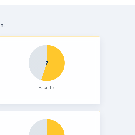
n.
7
Fakülte