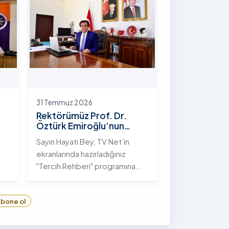
hayata geçirilen "İstifli Taş
Tahkimatı" projesi titizlikle
tamamlandı.
31 Temmuz 2026
Rektörümüz Prof. Dr.
Öztürk Emiroğlu’nun
TVNET’te Yayımlanan
Sayın Hayati Bey, TV Net’in
"Tercih Rehberi"
ekranlarında hazırladığınız
Programındaki Röportajı
"Tercih Rehberi" programına
Ardahan Üniversitesi'ni davet
ettiğiniz ve bize bu değerli
bone ol
6
fırsatı tanıdığınız için öncelikle
sizlere ve tüm TVNET ailesine
gönülden teşekkürlerimi