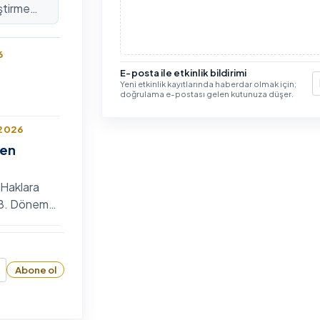
ştirme
lararası
6
E-posta ile etkinlik bildirimi
Yeni etkinlik kayıtlarında haberdar olmak için;
E
doğrulama e-postası gelen kutunuza düşer.
 2026
len
 Haklara
n 8. Dönem
 Bilim
6
zyumu
Abone ol
26