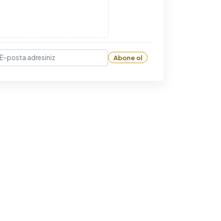
Abone ol
-posta