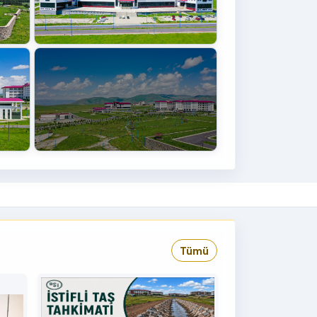
+4
›
Tümü