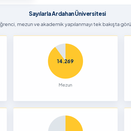
26-2027
tora
Sayılarla Ardahan Üniversitesi
Başvuru
n
ğrenci, mezun ve akademik yapılanmayı tek bakışta görü
26
Dalı 2026-
Dönemi
14.269
nları ve
çin
Mezun
26
liği Odaklı
k Ön
26
Yetenek