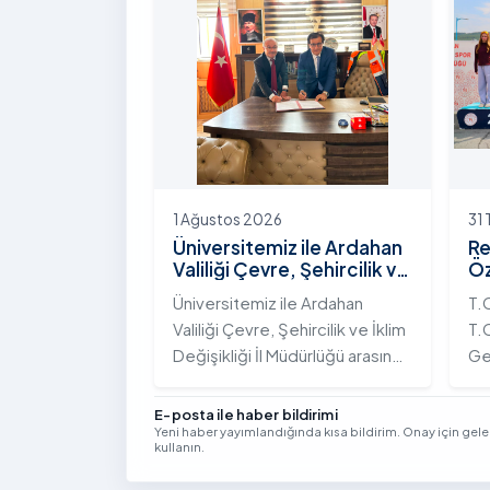
Yolunda Bilim Diplomasisi:
çeş
Akademi Lansmanı” programına
ak
katıldı.
ek
Vi
kon
1 Ağustos 2026
31
Üniversitemiz ile Ardahan
Re
Valiliği Çevre, Şehircilik ve
Öz
İklim Değişikliği İl
Te
Üniversitemiz ile Ardahan
T.
Müdürlüğü Arasında İş
Şa
Valiliği Çevre, Şehircilik ve İklim
T.C
Birliği Protokolü İmzalandı
Tö
Değişikliği İl Müdürlüğü arasında
Ge
kurumsal iş birliğini
Tü
güçlendirmek amacıyla
bi
E-posta ile haber bildirimi
Yeni haber yayımlandığında kısa bildirim. Onay için gel
stratejik bir protokole imza
ge
kullanın.
atıldı.
Yıl
Se