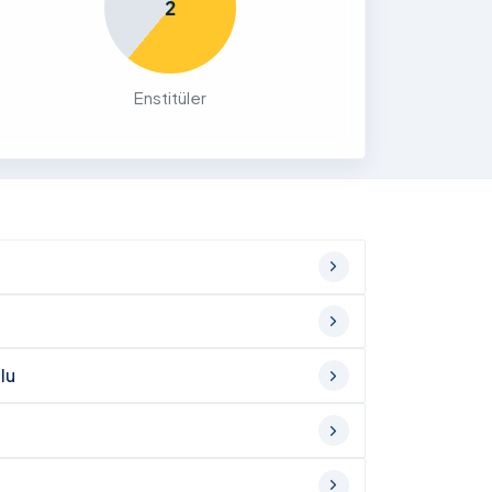
2
Enstitüler
lu