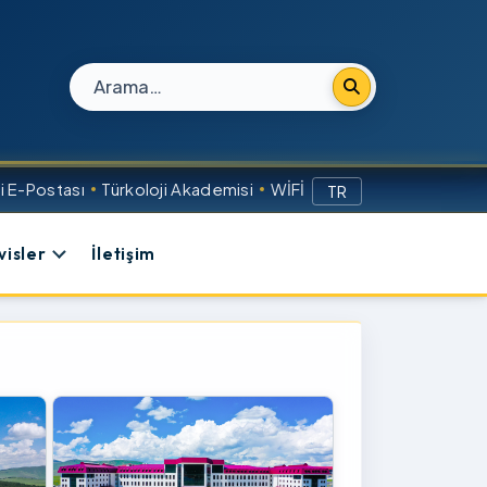
Site içi arama
 E-Postası
Türkoloji Akademisi
WİFİ
TR
visler
İletişim