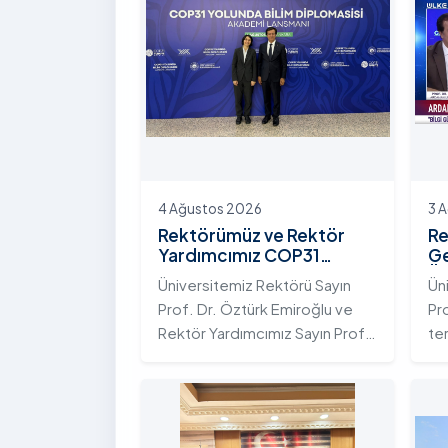
4 Ağustos 2026
3 
Rektörümüz ve Rektör
Re
Yardımcımız COP31
Ge
Yolunda Bilim Diplomasisi
Ün
Üniversitemiz Rektörü Sayın
Ün
Akademi Lansmanı
Ek
Prof. Dr. Öztürk Emiroğlu ve
Pr
Toplantısına Katıldı
Ni
Rektör Yardımcımız Sayın Prof.
te
Dr. Yeliz Demir, Yükseköğretim
ada
Kurulu (YÖK) ev sahipliğinde 4
te
Ağustos 2026 tarihinde
Ar
Ankara’da düzenlenen “COP31
ku