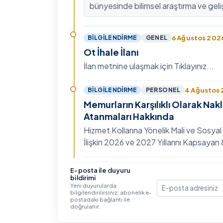
bünyesinde bilimsel araştırma ve geli
kültürünü güçlendirmek, ulusal ve ulus
fon mekanizmala…
6 Ağustos 202
BILGILENDIRME
GENEL
Ot İhale İlanı
İlan metnine ulaşmak için Tıklayınız...
4 Ağustos
BILGILENDIRME
PERSONEL
Memurların Karşılıklı Olarak Nak
Atanmaları Hakkında
Hizmet Kollarına Yönelik Mali ve Sosyal
İlişkin 2026 ve 2027 Yıllarını Kapsaya
Toplu Sözleşme'nin Eğitim, Öğretim ve
Hizmet…
3 Ağustos 202
BILGILENDIRME
GENEL
E-posta ile duyuru
bildirimi
IV. Uluslararası İlişkiler Sempo
Yeni duyurularda
bilgilendirilirsiniz; abonelik e-
E-posta
Ayrıntılı bilgi ve başvuru için Tıklayınız...
postadaki bağlantı ile
doğrulanır.
30 Temmuz 20
BILGILENDIRME
GENEL