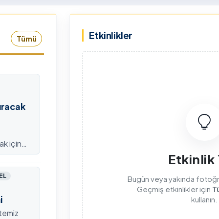
rkiye Şampiyonası, 30-31
kapsamda Yükseköğretim
mmuz 2026 tarihlerinde
Kurulu (YÖK), üniversitelerin
Etkinlikler
dahan Üniversitesi Yenisey
akademik katkı ve proje
Tümü
rleşkesi ev sahipliğinde
bildirimlerini koordine etme
mamlandı.
çağrısında bulundu. Ardahan
Üniversitesinde 31 Temmuz
2026 tarihinde bu çağrıya
yönelik bir ön hazırlık toplantı
düzenlendi.
ıracak
ak için
efondan
Etkinlik
EL
Bugün veya yakında fotoğraf
Geçmiş etkinlikler için
T
i
kullanın.
itemiz