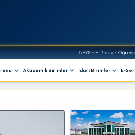
UBYS
E-Posta
Öğrenci
renci
Akademik Birimler
İdari Birimler
E-Ser