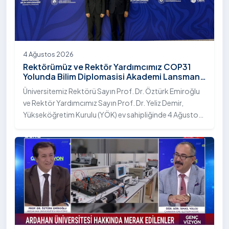
4 Ağustos 2026
Rektörümüz ve Rektör Yardımcımız COP31
Yolunda Bilim Diplomasisi Akademi Lansmanı
Toplantısına Katıldı
Üniversitemiz Rektörü Sayın Prof. Dr. Öztürk Emiroğlu
ve Rektör Yardımcımız Sayın Prof. Dr. Yeliz Demir,
Yükseköğretim Kurulu (YÖK) ev sahipliğinde 4 Ağustos
2026 tarihinde Ankara’da düzenlenen “COP31 Yolunda
Bilim Diplomasisi: Akademi Lansmanı” programına
katıldı.