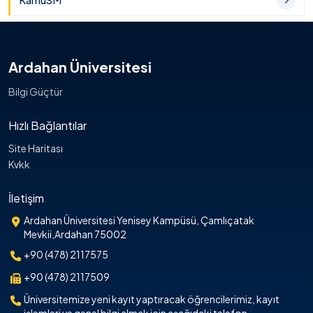
KamuSM
Ardahan Üniversitesi
Bilgi Güçtür
Hızlı Bağlantılar
Site Haritası
Kvkk
İletişim
Ardahan Üniversitesi Yenisey Kampüsü, Çamlıçatak
Mevkii,Ardahan 75002
+90 (478) 2117575
+90 (478) 2117509
Üniversitemize yeni kayıt yaptıracak öğrencilerimiz, kayıt
işlemleri ve genel bilgi almak için aşağıdaki telefon