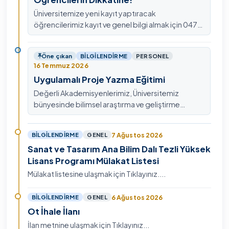
Üniversitemize yeni kayıt yaptıracak
öğrencilerimiz kayıt ve genel bilgi almak için 0478
211 75 75 Dahili: 1913 nolu telefondan
ulaşabilirsiniz.
Öne çıkan
BILGILENDIRME
PERSONEL
16 Temmuz 2026
Uygulamalı Proje Yazma Eğitimi
Değerli Akademisyenlerimiz, Üniversitemiz
bünyesinde bilimsel araştırma ve geliştirme
kültürünü güçlendirmek, ulusal ve uluslararası fon
mekanizmala…
7 Ağustos 2026
BILGILENDIRME
GENEL
Sanat ve Tasarım Ana Bilim Dalı Tezli Yüksek
Lisans Programı Mülakat Listesi
Mülakat listesine ulaşmak için Tıklayınız....
6 Ağustos 2026
BILGILENDIRME
GENEL
Ot İhale İlanı
İlan metnine ulaşmak için Tıklayınız...