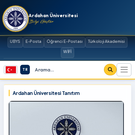
İçeriğe atla
Ardahan Üniversitesi
Bilgi Güçtür
UBYS
E-Posta
Öğrenci E-Postası
Türkoloji Akademisi
WİFİ
TR
Site içi arama
Ardahan Üniversitesi
Ardahan Üniversitesi Tanıtım