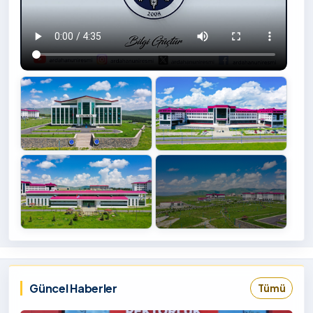
+4
İzlemek
‹
›
İçin
Tıklayınız
Güncel Haberler
Tümü