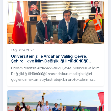
"İstifli Taş Tahkimatı" projesi titizlikle tamamlandı.
1 Ağustos 2026
Üniversitemiz ile Ardahan Valiliği Çevre,
Şehircilik ve İklim Değişikliği İl Müdürlüğü
Arasında İş Birliği Protokolü İmzalandı
Üniversitemiz ile Ardahan Valiliği Çevre, Şehircilik ve İklim
Değişikliği İl Müdürlüğü arasında kurumsal iş birliğini
güçlendirmek amacıyla stratejik bir protokole imza
atıldı.