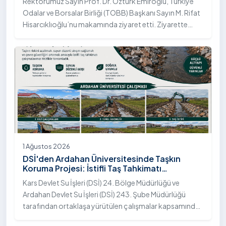
Rektörümüz Sayın Prof. Dr. Öztürk Emiroğlu, Türkiye
Odalar ve Borsalar Birliği (TOBB) Başkanı Sayın M. Rifat
Hisarcıklıoğlu’nu makamında ziyaret etti. Ziyarette
Rektörümüze, eşi Sayın Dr. Öğr. Üyesi Tuğba Mert
Emiroğlu Hanımefendi eşlik etti.
1 Ağustos 2026
DSİ'den Ardahan Üniversitesinde Taşkın
Koruma Projesi: İstifli Taş Tahkimatı
Çalışmaları Tamamlandı
Kars Devlet Su İşleri (DSİ) 24. Bölge Müdürlüğü ve
Ardahan Devlet Su İşleri (DSİ) 243. Şube Müdürlüğü
tarafından ortaklaşa yürütülen çalışmalar kapsamında,
Ardahan Üniversitesi yerleşkesinde hayata geçirilen