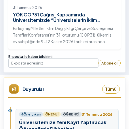
31 Temmuz 2026
YÖK COP31 Çağrısı Kapsamında
Üniversitemizde “Üniversitelerin İklim
Diplomasisindeki Rolü” Konulu Bilgilendirme
Birleşmiş Milletler İklim Değişikliği Çerçeve Sözleşmesi
Toplantısı Yapıldı
Taraflar Konferansı’nın 31. oturumu (COP31), ülkemiz
ev sahipliğinde 9-12 Kasım 2026 tarihleri arasında
Antalya’da gerçekleştirilecek. Bu kapsamda
Yükseköğretim Kurulu (YÖK), üniversitelerin akademik
E-posta ile haber bildirimi
katkı ve proje bildirimlerini koordine etme çağrısında
Abone ol
E-posta
bulundu. Ardahan Üniversitesinde 31 Temmuz 2026
tarihinde bu çağrıya yönelik bir ön hazırlık toplantısı
düzenlendi.
Duyurular
Tümü
31 Temmuz 2026
Öne çıkan
ÖNEMLI
ÖĞRENCI
Üniversitemize Yeni Kayıt Yaptıracak
Öğrencilerin Dikkatine!