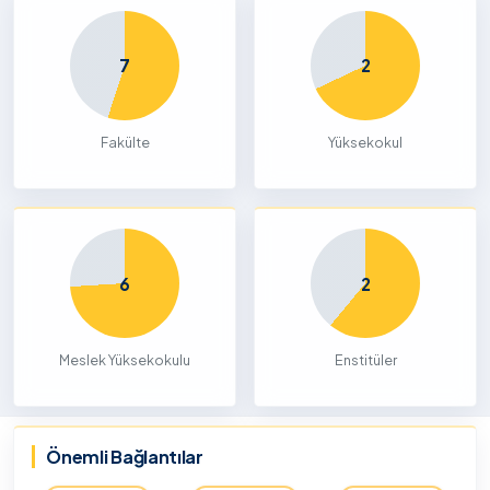
7
2
Fakülte
Yüksekokul
6
2
Meslek Yüksekokulu
Enstitüler
Önemli Bağlantılar