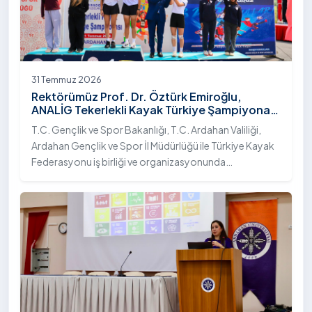
31 Temmuz 2026
Rektörümüz Prof. Dr. Öztürk Emiroğlu,
ANALİG Tekerlekli Kayak Türkiye Şampiyonası
Ödül Töreni’ne Katıldı
T.C. Gençlik ve Spor Bakanlığı, T.C. Ardahan Valiliği,
Ardahan Gençlik ve Spor İl Müdürlüğü ile Türkiye Kayak
Federasyonu iş birliği ve organizasyonunda
gerçekleştirilen Anadolu Yıldızlar Ligi (ANALİG) 2026
Sezonu Tekerlekli Kayak Türkiye Şampiyonası, 30-31
Temmuz 2026 tarihlerinde Ardahan Üniversitesi Yenisey
Yerleşkesi ev sahipliğinde tamamlandı.