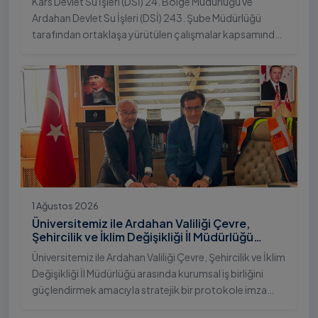
Kars Devlet Su İşleri (DSİ) 24. Bölge Müdürlüğü ve
Ardahan Devlet Su İşleri (DSİ) 243. Şube Müdürlüğü
tarafından ortaklaşa yürütülen çalışmalar kapsamında,
Ardahan Üniversitesi yerleşkesinde hayata geçirilen
"İstifli Taş Tahkimatı" projesi titizlikle tamamlandı.
1 Ağustos 2026
Üniversitemiz ile Ardahan Valiliği Çevre,
Şehircilik ve İklim Değişikliği İl Müdürlüğü
Arasında İş Birliği Protokolü İmzalandı
Üniversitemiz ile Ardahan Valiliği Çevre, Şehircilik ve İklim
Değişikliği İl Müdürlüğü arasında kurumsal iş birliğini
güçlendirmek amacıyla stratejik bir protokole imza
atıldı.