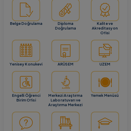
Belge Doğrulama
Diploma
Kalite ve
Doğrulama
Akreditasyon
Ofisi
Yenisey Konukevi
ARÜSEM
UZEM
Engelli Öğrenci
Merkezi Araştırma
Yemek Menüsü
Birim Ofisi
Laboratuvarı ve
Araştırma Merkezi