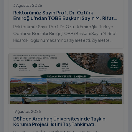
3 Ağustos 2026
Rektörümüz Sayın Prof. Dr. Öztürk
Emiroğlu’ndan TOBB Başkanı Sayın M. Rifat
Hisarcıklıoğlu’na Ziyaret
Rektörümüz Sayın Prof. Dr. Öztürk Emiroğlu, Türkiye
Odalar ve Borsalar Birliği (TOBB) Başkanı Sayın M. Rifat
Hisarcıklıoğlu’nu makamında ziyaret etti. Ziyarette
Rektörümüze, eşi Sayın Dr. Öğr. Üyesi Tuğba Mert
Emiroğlu Hanımefendi eşlik etti.
1 Ağustos 2026
DSİ'den Ardahan Üniversitesinde Taşkın
Koruma Projesi: İstifli Taş Tahkimatı
Çalışmaları Tamamlandı