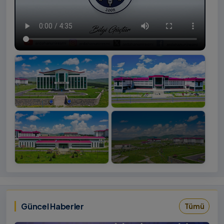
+4
İzlemek
‹
›
İçin
Tıklayınız
Güncel Haberler
Tümü