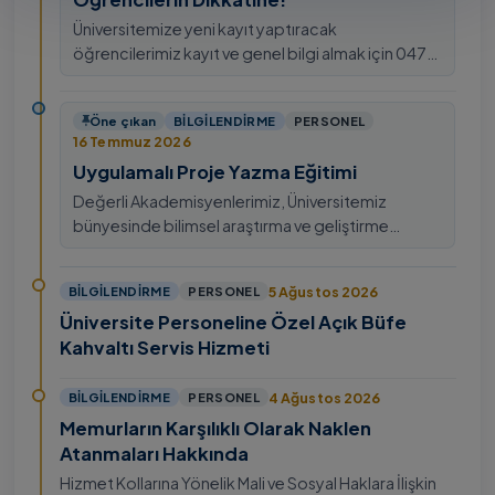
Üniversitemize yeni kayıt yaptıracak
öğrencilerimiz kayıt ve genel bilgi almak için 0478
211 75 75 Dahili: 1913 nolu telefondan
ulaşabilirsiniz.
Öne çıkan
BILGILENDIRME
PERSONEL
16 Temmuz 2026
Uygulamalı Proje Yazma Eğitimi
Değerli Akademisyenlerimiz, Üniversitemiz
bünyesinde bilimsel araştırma ve geliştirme
kültürünü güçlendirmek, ulusal ve uluslararası fon
mekanizmala…
5 Ağustos 2026
BILGILENDIRME
PERSONEL
Üniversite Personeline Özel Açık Büfe
Kahvaltı Servis Hizmeti
4 Ağustos 2026
BILGILENDIRME
PERSONEL
Memurların Karşılıklı Olarak Naklen
Atanmaları Hakkında
Hizmet Kollarına Yönelik Mali ve Sosyal Haklara İlişkin