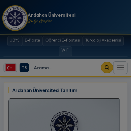
İçeriğe atla
Ardahan Üniversitesi
Bilgi Güçtür
UBYS
E-Posta
Öğrenci E-Postası
Türkoloji Akademisi
WİFİ
TR
Site içi arama
Ardahan Üniversitesi
Ardahan Üniversitesi Tanıtım