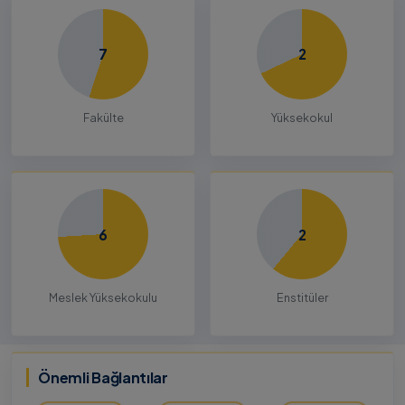
7
2
Fakülte
Yüksekokul
6
2
Meslek Yüksekokulu
Enstitüler
Önemli Bağlantılar