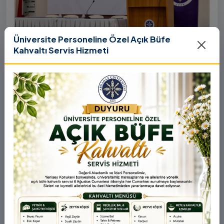
Üniversite Personeline Özel Açık Büfe
Kahvaltı Servis Hizmeti
31 Temmuz 2026
YÖK COP31 Çağrısı Kapsamında
Üniversitemizde “Üniversitelerin İklim
Diplomasisindeki Rolü” Konulu Bilgilendirme
Birleşmiş Milletler İklim Değişikliği Çerçeve Sözleşmesi
Toplantısı Yapıldı
Taraflar Konferansı’nın 31. oturumu (COP31), ülkemiz
ev sahipliğinde 9-12 Kasım 2026 tarihleri arasında
Antalya’da gerçekleştirilecek. Bu kapsamda
Yükseköğretim Kurulu (YÖK), üniversitelerin akademik
katkı ve proje bildirimlerini koordine etme çağrısında
bulundu. Ardahan Üniversitesinde 31 Temmuz 2026
tarihinde bu çağrıya yönelik bir ön hazırlık toplantısı
düzenlendi.