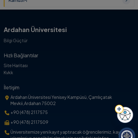
KamuSM
Ardahan Üniversitesi
Bilgi Güçtür
Hızlı Bağlantılar
Site Haritası
Kvkk
İletişim
Ardahan Üniversitesi Yenisey Kampüsü, Çamlıçatak
Mevkii,Ardahan 75002
+90 (478) 2117575
+90 (478) 2117509
Erişil
Üniversitemize yeni kayıt yaptıracak öğrencilerimiz, kayıt
işlemleri ve genel bilgi almak için aşağıdaki telefon