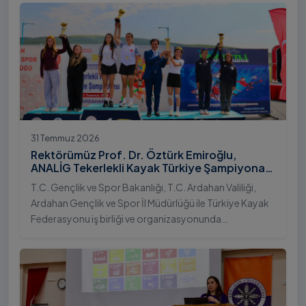
31 Temmuz 2026
Rektörümüz Prof. Dr. Öztürk Emiroğlu,
ANALİG Tekerlekli Kayak Türkiye Şampiyonası
Ödül Töreni’ne Katıldı
T.C. Gençlik ve Spor Bakanlığı, T.C. Ardahan Valiliği,
Ardahan Gençlik ve Spor İl Müdürlüğü ile Türkiye Kayak
Federasyonu iş birliği ve organizasyonunda
gerçekleştirilen Anadolu Yıldızlar Ligi (ANALİG) 2026
Sezonu Tekerlekli Kayak Türkiye Şampiyonası, 30-31
Temmuz 2026 tarihlerinde Ardahan Üniversitesi Yenisey
Yerleşkesi ev sahipliğinde tamamlandı.