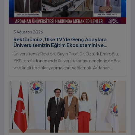
3 Ağustos 2026
Rektörümüz, Ülke TV'de Genç Adaylara
Üniversitemizin Eğitim Ekosistemini ve
Sunduğu Nitelikli İmkânları Anlattı
Üniversitemiz Rektörü Sayın Prof. Dr. Öztürk Emiroğlu,
YKS tercih döneminde üniversite adayı gençlerin doğru
ve bilinçli tercihler yapmalarını sağlamak; Ardahan
Üniversitesi'nin kurumsal yetkinliğini, akademik
çeşitliliğini ve nitelikli imkânlarını aktarmak üzere Ülke TV
ekranlarında yayımlanan "Genç Vizyon" programına
canlı yayın konuğu olarak katıldı.