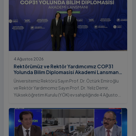
4 Ağustos 2026
Rektörümüz ve Rektör Yardımcımız COP31
Yolunda Bilim Diplomasisi Akademi Lansmanı
Toplantısına Katıldı
Üniversitemiz Rektörü Sayın Prof. Dr. Öztürk Emiroğlu
ve Rektör Yardımcımız Sayın Prof. Dr. Yeliz Demir,
Yükseköğretim Kurulu (YÖK) ev sahipliğinde 4 Ağustos
2026 tarihinde Ankara’da düzenlenen “COP31 Yolunda
Bilim Diplomasisi: Akademi Lansmanı” programına
katıldı.