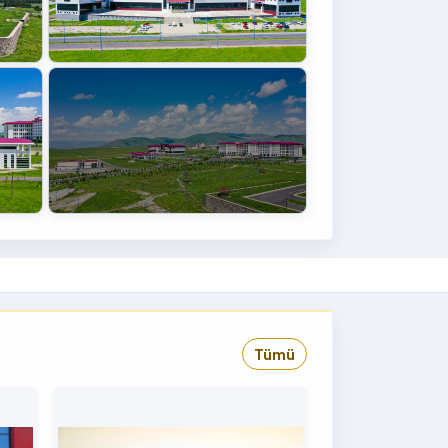
+4
›
Tümü