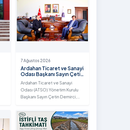
7 Ağustos 2026
Ardahan Ticaret ve Sanayi
Odası Başkanı Sayın Çetin
Demirci Rektörümüzü
Ardahan Ticaret ve Sanayi
Ziyaret Etti
Odası (ATSO) Yönetim Kurulu
Başkanı Sayın Çetin Demirci,
yi
Rektörümüz Sayın Prof. Dr.
Öztürk Emiroğlu’nu makamında
ziyaret etti. Ziyarette,
üniversite ile kent sanayisi ve