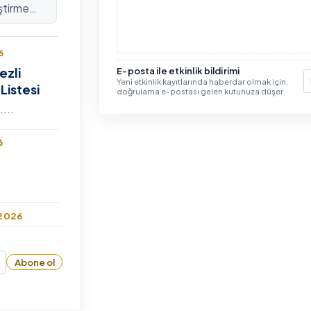
ştirme
lararası
6
ezli
E-posta ile etkinlik bildirimi
Yeni etkinlik kayıtlarında haberdar olmak için;
Listesi
E
doğrulama e-postası gelen kutunuza düşer.
...
6
 2026
len
Abone ol
 Haklara
n 8. Dönem
 Bilim