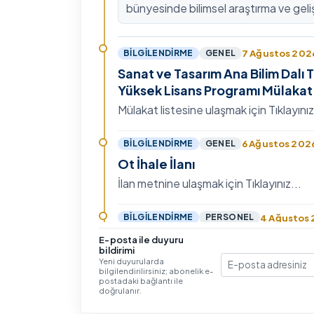
bünyesinde bilimsel araştırma ve geli
kültürünü güçlendirmek, ulusal ve ulus
fon mekanizmala…
7 Ağustos 202
BILGILENDIRME
GENEL
Sanat ve Tasarım Ana Bilim Dalı T
Yüksek Lisans Programı Mülakat 
Mülakat listesine ulaşmak için Tıklayınız.
6 Ağustos 202
BILGILENDIRME
GENEL
Ot İhale İlanı
İlan metnine ulaşmak için Tıklayınız...
4 Ağustos
BILGILENDIRME
PERSONEL
Memurların Karşılıklı Olarak Nak
E-posta ile duyuru
bildirimi
Atanmaları Hakkında
Yeni duyurularda
bilgilendirilirsiniz; abonelik e-
E-posta
Hizmet Kollarına Yönelik Mali ve Sosyal
postadaki bağlantı ile
İlişkin 2026 ve 2027 Yıllarını Kapsaya
doğrulanır.
Toplu Sözleşme'nin Eğitim, Öğretim ve