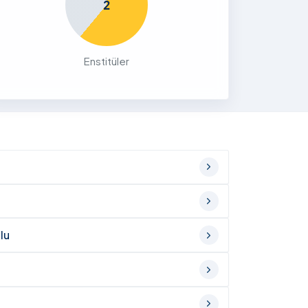
2
Enstitüler
lu