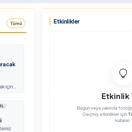
tarmak üzere Ülke TV
Emiroğlu Hanımefendi eşlik
ranlarında yayımlanan "Genç
etti.
Etkinlikler
zyon" programına canlı yayın
Tümü
uğu olarak katıldı.
ıracak
ak için
efondan
Etkinlik
EL
Bugün veya yakında fotoğraf
Geçmiş etkinlikler için
T
i
kullanın.
itemiz