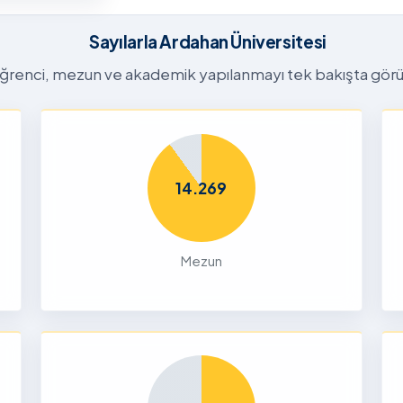
6
zyumu
Sayılarla Ardahan Üniversitesi
ğrenci, mezun ve akademik yapılanmayı tek bakışta görü
26
26-2027
tora
Başvuru
n
14.269
26
Mezun
Dalı 2026-
Dönemi
nları ve
çin
26