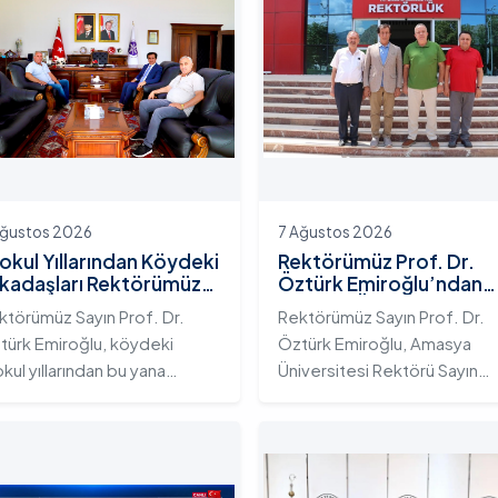
Ağustos 2026
7 Ağustos 2026
kokul Yıllarından Köydeki
Rektörümüz Prof. Dr.
kadaşları Rektörümüzü
Öztürk Emiroğlu’ndan
yaret Etti
Amasya Üniversitesi’ne
ktörümüz Sayın Prof. Dr.
Rektörümüz Sayın Prof. Dr.
Ziyaret
türk Emiroğlu, köydeki
Öztürk Emiroğlu, Amasya
okul yıllarından bu yana
Üniversitesi Rektörü Sayın
stluklarını sürdürdüğü
Prof. Dr. Ahmet Hakkı Turabi’
kadaşlarını makamında
ziyaret etti. Rektörlük
ırladı. Belçika’dan gelen
makamında gerçekleştirilen
yın Turgay Çelik ve
ziyarette Rektör Turabi’ye