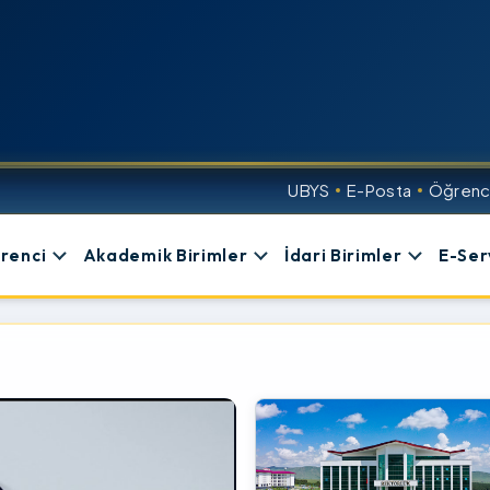
UBYS
E-Posta
Öğrenci
renci
Akademik Birimler
İdari Birimler
E-Ser