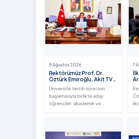
8 Ağustos 2026
7 
Rektörümüz Prof. Dr.
İl
Öztürk Emiroğlu, Akit TV
Ar
Ekranlarında Aday
Zi
Üniversite tercih sürecinin
Re
Öğrencilerle Buluştu
başlamasıyla birlikte aday
Öz
öğrenciler, akademik ve
ilk
mesleki geleceklerine yön
do
verecek önemli bir karar
ar
aşamasına girerken Ardahan
ağ
Üniversitesi, nitelikli eğitim
Sa