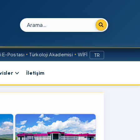
Site içi arama
 E-Postası
Türkoloji Akademisi
WİFİ
TR
visler
İletişim