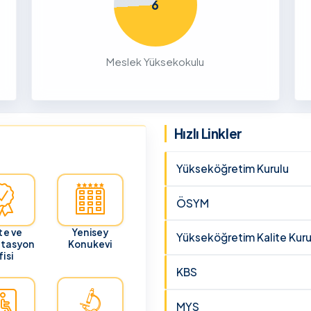
liği Odaklı
6
k Ön
26
Meslek Yüksekokulu
Yetenek
Hızlı Linkler
Yükseköğretim Kurulu
ÖSYM
te ve
Yenisey
Yükseköğretim Kalite Kuru
itasyon
Konukevi
isi
KBS
MYS