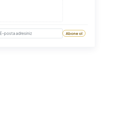
Abone ol
-posta