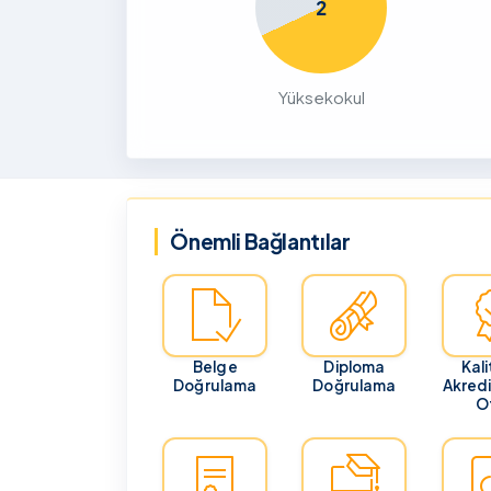
Sürdürülebilirlik ve İklim Değişik
2
Akademik Katkı ve Proje Hazırlı
Toplantısı
29 Temmuz 20
BILGILENDIRME
GENEL
Yüksekokul
Güzel Sanatlar Fakültesi Özel 
Sınavı Başvuruları
Önemli Bağlantılar
Belge
Diploma
Kali
Doğrulama
Doğrulama
Akred
Of