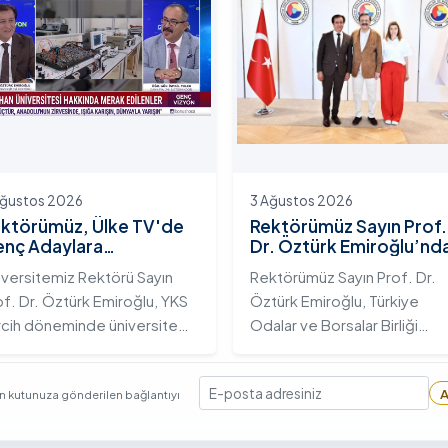
manya’dan gelen Sayın Erol
Rektör Yardımcısı Prof. Dr.
lik, Rektörümüz Sayın Prof.
Murat Kurt eşlik etti.
. Öztürk Emiroğlu’na nezaket
yaretinde bulundu.
Ağustos 2026
3 Ağustos 2026
ktörümüz, Ülke TV'de
Rektörümüz Sayın Prof.
nç Adaylara
Dr. Öztürk Emiroğlu’nd
iversitemizin Eğitim
TOBB Başkanı Sayın M.
iversitemiz Rektörü Sayın
Rektörümüz Sayın Prof. Dr.
osistemini ve Sunduğu
Rifat Hisarcıklıoğlu’na
of. Dr. Öztürk Emiroğlu, YKS
Öztürk Emiroğlu, Türkiye
telikli İmkânları Anlattı
Ziyaret
rcih döneminde üniversite
Odalar ve Borsalar Birliği
yı gençlerin doğru ve bilinçli
(TOBB) Başkanı Sayın M. Rifa
rcihler yapmalarını sağlamak;
Hisarcıklıoğlu’nu makamında
A
en kutunuza gönderilen bağlantıyı
dahan Üniversitesi'nin
ziyaret etti. Ziyarette
E-posta
rumsal yetkinliğini, akademik
Rektörümüze, eşi Sayın Dr.
itliliğini ve nitelikli imkânlarını
Öğr. Üyesi Tuğba Mert