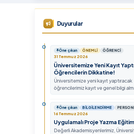
Akademi Lansmanı” programına
ak
katıldı.
ek
Vi
Duyurular
kon
Öne çıkan
ÖNEMLI
ÖĞRENCI
31 Temmuz 2026
Üniversitemize Yeni Kayıt Yapt
Öğrencilerin Dikkatine!
Üniversitemize yeni kayıt yaptıracak
öğrencilerimiz kayıt ve genel bilgi alm
0478 211 75 75 Dahili: 1913 nolu tel
ulaşabilirsiniz.
Öne çıkan
BILGILENDIRME
PERSON
16 Temmuz 2026
Uygulamalı Proje Yazma Eğitim
Değerli Akademisyenlerimiz, Ünivers