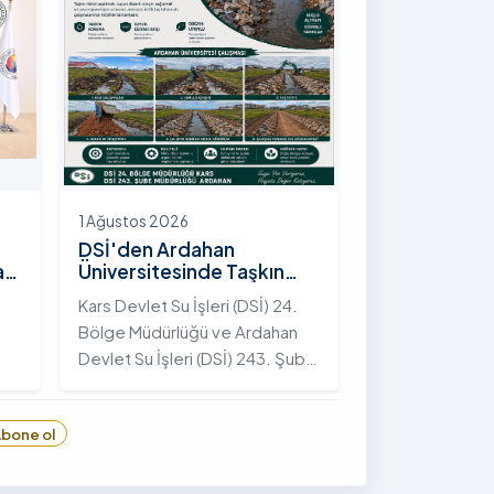
ticaret odası arasındaki iş birliği
imkânları ele alınırken,
Ardahan’ın ekonomik ve
sosyo-kültürel gelişimine katkı
sağlayacak ortak projeler
değerlendirildi.
1 Ağustos 2026
DSİ'den Ardahan
an
Üniversitesinde Taşkın
Koruma Projesi: İstifli Taş
Kars Devlet Su İşleri (DSİ) 24.
Tahkimatı Çalışmaları
Bölge Müdürlüğü ve Ardahan
Tamamlandı
Devlet Su İşleri (DSİ) 243. Şube
t
Müdürlüğü tarafından ortaklaşa
yürütülen çalışmalar
bone ol
kapsamında, Ardahan
Üniversitesi yerleşkesinde
hayata geçirilen "İstifli Taş