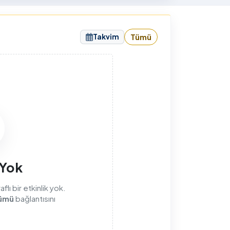
Tahkimatı" projesi titizlikle
tamamlandı.
Takvim
Tümü
 Yok
lı bir etkinlik yok.
ümü
bağlantısını