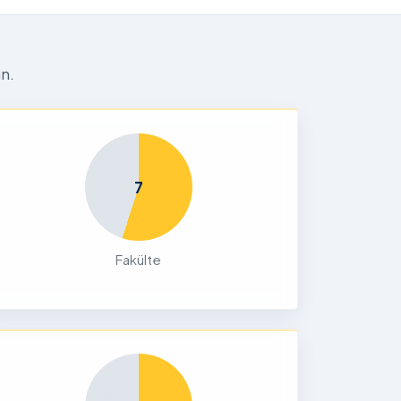
n.
7
Fakülte