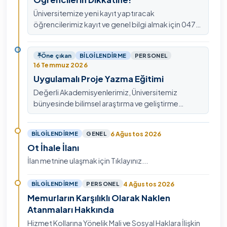
Üniversitemize yeni kayıt yaptıracak
öğrencilerimiz kayıt ve genel bilgi almak için 0478
211 75 75 Dahili: 1913 nolu telefondan
ulaşabilirsiniz.
Öne çıkan
BILGILENDIRME
PERSONEL
16 Temmuz 2026
Uygulamalı Proje Yazma Eğitimi
Değerli Akademisyenlerimiz, Üniversitemiz
bünyesinde bilimsel araştırma ve geliştirme
kültürünü güçlendirmek, ulusal ve uluslararası fon
mekanizmala…
6 Ağustos 2026
BILGILENDIRME
GENEL
Ot İhale İlanı
İlan metnine ulaşmak için Tıklayınız...
4 Ağustos 2026
BILGILENDIRME
PERSONEL
Memurların Karşılıklı Olarak Naklen
Atanmaları Hakkında
Hizmet Kollarına Yönelik Mali ve Sosyal Haklara İlişkin