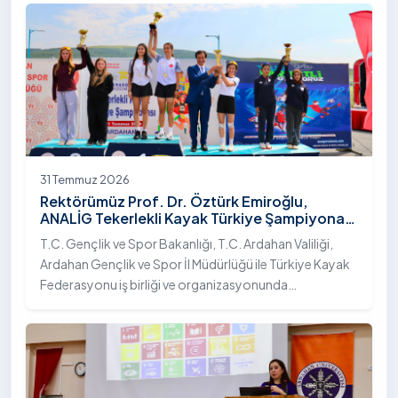
31 Temmuz 2026
Rektörümüz Prof. Dr. Öztürk Emiroğlu,
ANALİG Tekerlekli Kayak Türkiye Şampiyonası
Ödül Töreni’ne Katıldı
T.C. Gençlik ve Spor Bakanlığı, T.C. Ardahan Valiliği,
Ardahan Gençlik ve Spor İl Müdürlüğü ile Türkiye Kayak
Federasyonu iş birliği ve organizasyonunda
gerçekleştirilen Anadolu Yıldızlar Ligi (ANALİG) 2026
Sezonu Tekerlekli Kayak Türkiye Şampiyonası, 30-31
Temmuz 2026 tarihlerinde Ardahan Üniversitesi Yenisey
Yerleşkesi ev sahipliğinde tamamlandı.