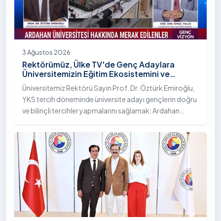
3 Ağustos 2026
Rektörümüz, Ülke TV'de Genç Adaylara
Üniversitemizin Eğitim Ekosistemini ve
Sunduğu Nitelikli İmkânları Anlattı
Üniversitemiz Rektörü Sayın Prof. Dr. Öztürk Emiroğlu,
YKS tercih döneminde üniversite adayı gençlerin doğru
ve bilinçli tercihler yapmalarını sağlamak; Ardahan
Üniversitesi'nin kurumsal yetkinliğini, akademik
çeşitliliğini ve nitelikli imkânlarını aktarmak üzere Ülke TV
ekranlarında yayımlanan "Genç Vizyon" programına
canlı yayın konuğu olarak katıldı.