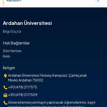
KamuSM
Ardahan Üniversitesi
Bilgi Güçtür
Hızlı Bağlantılar
Site Haritası
Kvkk
İletişim
Ardahan Üniversitesi Yenisey Kampüsü, Çamlıçatak
Mevkii,Ardahan 75002
+90 (478) 2117575
+90 (478) 2117509
Üniversitemize yeni kayıt yaptıracak öğrencilerimiz, kayıt
işlemleri ve genel bilgi almak için aşağıdaki telefon