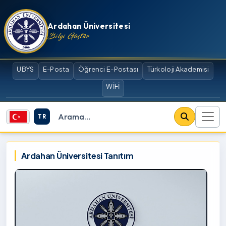
İçeriğe atla
Ardahan Üniversitesi
Bilgi Güçtür
UBYS
E-Posta
Öğrenci E-Postası
Türkoloji Akademisi
WİFİ
TR
Site içi arama
Ardahan Üniversitesi
Ardahan Üniversitesi Tanıtım