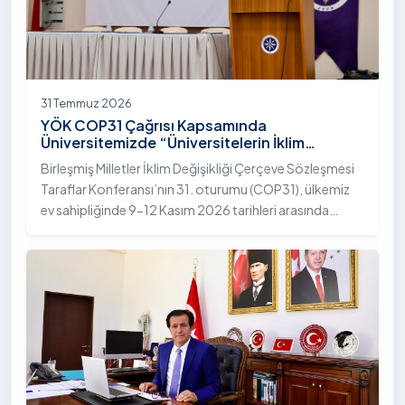
31 Temmuz 2026
YÖK COP31 Çağrısı Kapsamında
Üniversitemizde “Üniversitelerin İklim
Diplomasisindeki Rolü” Konulu Bilgilendirme
Birleşmiş Milletler İklim Değişikliği Çerçeve Sözleşmesi
Toplantısı Yapıldı
Taraflar Konferansı’nın 31. oturumu (COP31), ülkemiz
ev sahipliğinde 9-12 Kasım 2026 tarihleri arasında
Antalya’da gerçekleştirilecek. Bu kapsamda
Yükseköğretim Kurulu (YÖK), üniversitelerin akademik
katkı ve proje bildirimlerini koordine etme çağrısında
bulundu. Ardahan Üniversitesinde 31 Temmuz 2026
tarihinde bu çağrıya yönelik bir ön hazırlık toplantısı
düzenlendi.