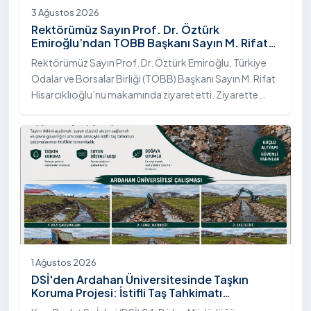
3 Ağustos 2026
Rektörümüz Sayın Prof. Dr. Öztürk
Emiroğlu’ndan TOBB Başkanı Sayın M. Rifat
Hisarcıklıoğlu’na Ziyaret
Rektörümüz Sayın Prof. Dr. Öztürk Emiroğlu, Türkiye
Odalar ve Borsalar Birliği (TOBB) Başkanı Sayın M. Rifat
Hisarcıklıoğlu’nu makamında ziyaret etti. Ziyarette
Rektörümüze, eşi Sayın Dr. Öğr. Üyesi Tuğba Mert
Emiroğlu Hanımefendi eşlik etti.
1 Ağustos 2026
DSİ'den Ardahan Üniversitesinde Taşkın
Koruma Projesi: İstifli Taş Tahkimatı
Çalışmaları Tamamlandı