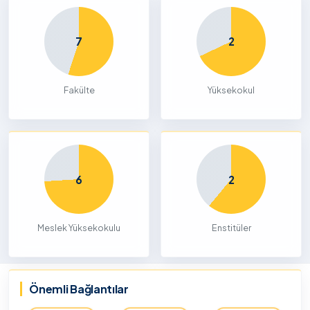
7
2
Fakülte
Yüksekokul
6
2
Meslek Yüksekokulu
Enstitüler
Önemli Bağlantılar