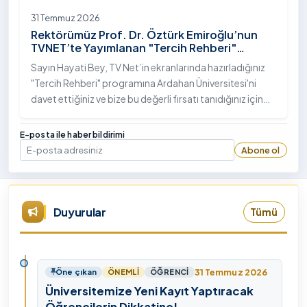
31 Temmuz 2026
Rektörümüz Prof. Dr. Öztürk Emiroğlu’nun
TVNET’te Yayımlanan "Tercih Rehberi"
Programındaki Röportajı
Sayın Hayati Bey, TV Net’in ekranlarında hazırladığınız
"Tercih Rehberi" programına Ardahan Üniversitesi'ni
davet ettiğiniz ve bize bu değerli fırsatı tanıdığınız için
öncelikle sizlere ve tüm TVNET ailesine gönülden
teşekkürlerimi sunuyorum.
E-posta ile haber bildirimi
Abone ol
E-posta
Duyurular
Tümü
31 Temmuz 2026
Öne çıkan
ÖNEMLI
ÖĞRENCI
Üniversitemize Yeni Kayıt Yaptıracak
Öğrencilerin Dikkatine!