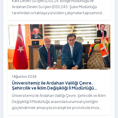
Kars Devlet Su İşleri (DSİ) 24. Bölge Müdürlüğü ve
Ardahan Devlet Su İşleri (DSİ) 243. Şube Müdürlüğü
tarafından ortaklaşa yürütülen çalışmalar kapsamında,
Ardahan Üniversitesi yerleşkesinde hayata geçirilen
"İstifli Taş Tahkimatı" projesi titizlikle tamamlandı.
1 Ağustos 2026
Üniversitemiz ile Ardahan Valiliği Çevre,
Şehircilik ve İklim Değişikliği İl Müdürlüğü
Arasında İş Birliği Protokolü İmzalandı
Üniversitemiz ile Ardahan Valiliği Çevre, Şehircilik ve İklim
Değişikliği İl Müdürlüğü arasında kurumsal iş birliğini
güçlendirmek amacıyla stratejik bir protokole imza
atıldı.