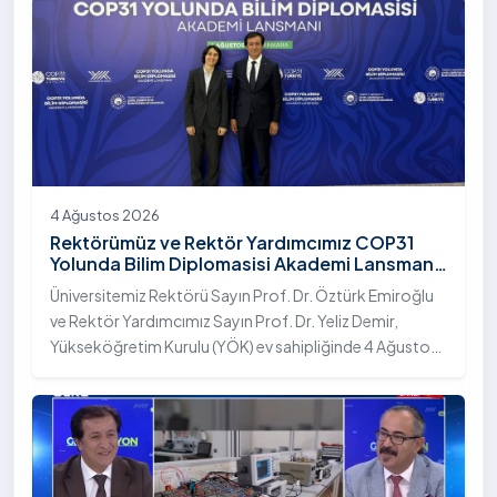
4 Ağustos 2026
Rektörümüz ve Rektör Yardımcımız COP31
Yolunda Bilim Diplomasisi Akademi Lansmanı
Toplantısına Katıldı
Üniversitemiz Rektörü Sayın Prof. Dr. Öztürk Emiroğlu
ve Rektör Yardımcımız Sayın Prof. Dr. Yeliz Demir,
Yükseköğretim Kurulu (YÖK) ev sahipliğinde 4 Ağustos
2026 tarihinde Ankara’da düzenlenen “COP31 Yolunda
Bilim Diplomasisi: Akademi Lansmanı” programına
katıldı.