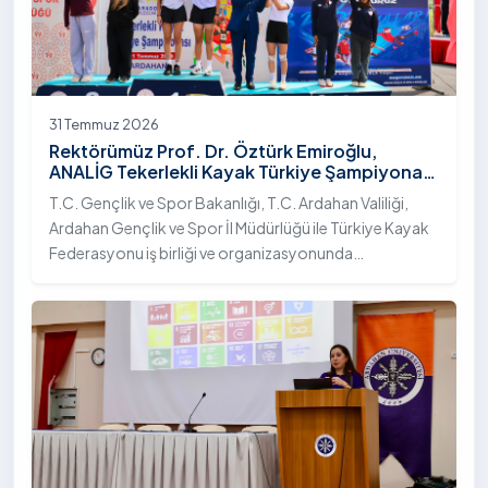
31 Temmuz 2026
Rektörümüz Prof. Dr. Öztürk Emiroğlu,
ANALİG Tekerlekli Kayak Türkiye Şampiyonası
Ödül Töreni’ne Katıldı
T.C. Gençlik ve Spor Bakanlığı, T.C. Ardahan Valiliği,
Ardahan Gençlik ve Spor İl Müdürlüğü ile Türkiye Kayak
Federasyonu iş birliği ve organizasyonunda
gerçekleştirilen Anadolu Yıldızlar Ligi (ANALİG) 2026
Sezonu Tekerlekli Kayak Türkiye Şampiyonası, 30-31
Temmuz 2026 tarihlerinde Ardahan Üniversitesi Yenisey
Yerleşkesi ev sahipliğinde tamamlandı.