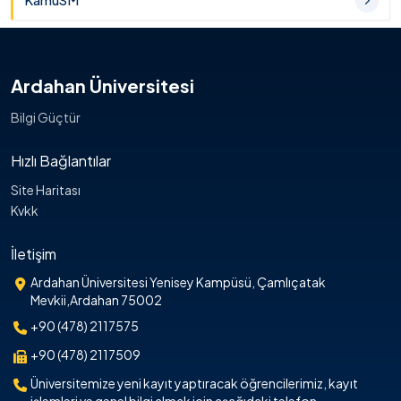
KamuSM
Ardahan Üniversitesi
Bilgi Güçtür
Hızlı Bağlantılar
Site Haritası
Kvkk
İletişim
Ardahan Üniversitesi Yenisey Kampüsü, Çamlıçatak
Mevkii,Ardahan 75002
+90 (478) 2117575
+90 (478) 2117509
Üniversitemize yeni kayıt yaptıracak öğrencilerimiz, kayıt
işlemleri ve genel bilgi almak için aşağıdaki telefon