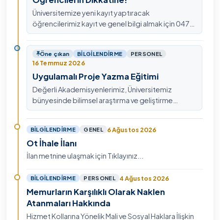
Üniversitemize yeni kayıt yaptıracak
öğrencilerimiz kayıt ve genel bilgi almak için 0478
211 75 75 Dahili: 1913 nolu telefondan
ulaşabilirsiniz.
Öne çıkan
BILGILENDIRME
PERSONEL
16 Temmuz 2026
Uygulamalı Proje Yazma Eğitimi
Değerli Akademisyenlerimiz, Üniversitemiz
bünyesinde bilimsel araştırma ve geliştirme
kültürünü güçlendirmek, ulusal ve uluslararası fon
mekanizmala…
6 Ağustos 2026
BILGILENDIRME
GENEL
Ot İhale İlanı
İlan metnine ulaşmak için Tıklayınız...
4 Ağustos 2026
BILGILENDIRME
PERSONEL
Memurların Karşılıklı Olarak Naklen
Atanmaları Hakkında
Hizmet Kollarına Yönelik Mali ve Sosyal Haklara İlişkin