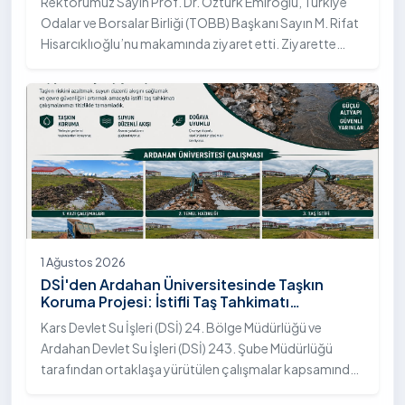
Rektörümüz Sayın Prof. Dr. Öztürk Emiroğlu, Türkiye
Odalar ve Borsalar Birliği (TOBB) Başkanı Sayın M. Rifat
Hisarcıklıoğlu’nu makamında ziyaret etti. Ziyarette
Rektörümüze, eşi Sayın Dr. Öğr. Üyesi Tuğba Mert
Emiroğlu Hanımefendi eşlik etti.
1 Ağustos 2026
DSİ'den Ardahan Üniversitesinde Taşkın
Koruma Projesi: İstifli Taş Tahkimatı
Çalışmaları Tamamlandı
Kars Devlet Su İşleri (DSİ) 24. Bölge Müdürlüğü ve
Ardahan Devlet Su İşleri (DSİ) 243. Şube Müdürlüğü
tarafından ortaklaşa yürütülen çalışmalar kapsamında,
Ardahan Üniversitesi yerleşkesinde hayata geçirilen