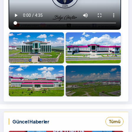
+4
İzlemek
‹
›
İçin
Tıklayınız
Güncel Haberler
Tümü