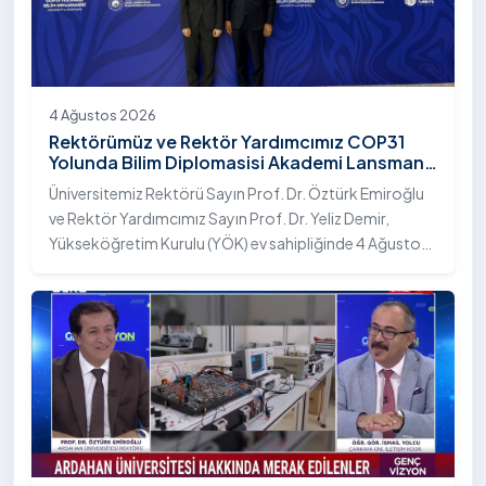
4 Ağustos 2026
Rektörümüz ve Rektör Yardımcımız COP31
Yolunda Bilim Diplomasisi Akademi Lansmanı
Toplantısına Katıldı
Üniversitemiz Rektörü Sayın Prof. Dr. Öztürk Emiroğlu
ve Rektör Yardımcımız Sayın Prof. Dr. Yeliz Demir,
Yükseköğretim Kurulu (YÖK) ev sahipliğinde 4 Ağustos
2026 tarihinde Ankara’da düzenlenen “COP31 Yolunda
Bilim Diplomasisi: Akademi Lansmanı” programına
katıldı.