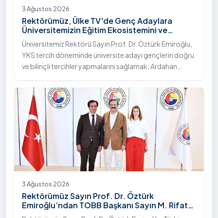
3 Ağustos 2026
Rektörümüz, Ülke TV'de Genç Adaylara
Üniversitemizin Eğitim Ekosistemini ve
Sunduğu Nitelikli İmkânları Anlattı
Üniversitemiz Rektörü Sayın Prof. Dr. Öztürk Emiroğlu,
YKS tercih döneminde üniversite adayı gençlerin doğru
ve bilinçli tercihler yapmalarını sağlamak; Ardahan
Üniversitesi'nin kurumsal yetkinliğini, akademik
çeşitliliğini ve nitelikli imkânlarını aktarmak üzere Ülke TV
ekranlarında yayımlanan "Genç Vizyon" programına
canlı yayın konuğu olarak katıldı.
3 Ağustos 2026
Rektörümüz Sayın Prof. Dr. Öztürk
Emiroğlu’ndan TOBB Başkanı Sayın M. Rifat
Hisarcıklıoğlu’na Ziyaret