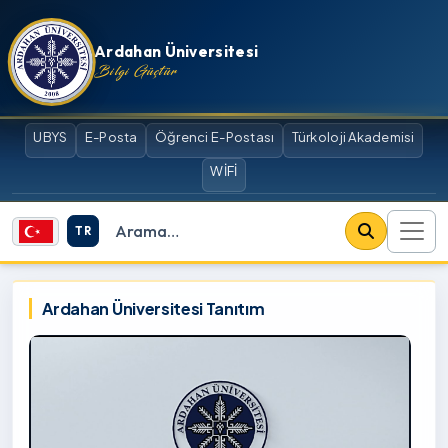
İçeriğe atla
Ardahan Üniversitesi
Bilgi Güçtür
UBYS
E-Posta
Öğrenci E-Postası
Türkoloji Akademisi
WİFİ
TR
Site içi arama
Ardahan Üniversitesi
Ardahan Üniversitesi Tanıtım