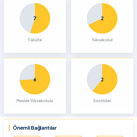
7
2
Fakülte
Yüksekokul
6
2
Meslek Yüksekokulu
Enstitüler
Önemli Bağlantılar