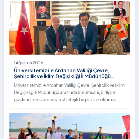
"İstifli Taş Tahkimatı" projesi titizlikle tamamlandı.
1 Ağustos 2026
Üniversitemiz ile Ardahan Valiliği Çevre,
Şehircilik ve İklim Değişikliği İl Müdürlüğü
Arasında İş Birliği Protokolü İmzalandı
Üniversitemiz ile Ardahan Valiliği Çevre, Şehircilik ve İklim
Değişikliği İl Müdürlüğü arasında kurumsal iş birliğini
güçlendirmek amacıyla stratejik bir protokole imza
atıldı.