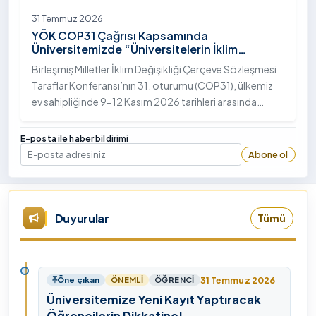
31 Temmuz 2026
YÖK COP31 Çağrısı Kapsamında
Üniversitemizde “Üniversitelerin İklim
Diplomasisindeki Rolü” Konulu Bilgilendirme
Birleşmiş Milletler İklim Değişikliği Çerçeve Sözleşmesi
Toplantısı Yapıldı
Taraflar Konferansı’nın 31. oturumu (COP31), ülkemiz
ev sahipliğinde 9-12 Kasım 2026 tarihleri arasında
Antalya’da gerçekleştirilecek. Bu kapsamda
Yükseköğretim Kurulu (YÖK), üniversitelerin akademik
E-posta ile haber bildirimi
katkı ve proje bildirimlerini koordine etme çağrısında
Abone ol
E-posta
bulundu. Ardahan Üniversitesinde 31 Temmuz 2026
tarihinde bu çağrıya yönelik bir ön hazırlık toplantısı
düzenlendi.
Duyurular
Tümü
31 Temmuz 2026
Öne çıkan
ÖNEMLI
ÖĞRENCI
Üniversitemize Yeni Kayıt Yaptıracak
Öğrencilerin Dikkatine!