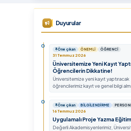
Tü
Te
Ar
Duyurular
Ye
ta
Öne çıkan
ÖNEMLI
ÖĞRENCI
31 Temmuz 2026
Üniversitemize Yeni Kayıt Yapt
Öğrencilerin Dikkatine!
Üniversitemize yeni kayıt yaptıracak
öğrencilerimiz kayıt ve genel bilgi alm
0478 211 75 75 Dahili: 1913 nolu tel
ulaşabilirsiniz.
Öne çıkan
BILGILENDIRME
PERSON
16 Temmuz 2026
Uygulamalı Proje Yazma Eğitim
Değerli Akademisyenlerimiz, Ünivers