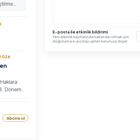
ştirme
lararası
6
E-posta ile etkinlik bildirimi
Yeni etkinlik kayıtlarında haberdar olmak için;
E
doğrulama e-postası gelen kutunuza düşer.
 2026
len
 Haklara
n 8. Dönem
 Bilim
6
zyumu
Abone ol
26