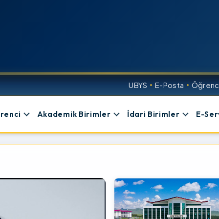
UBYS
E-Posta
Öğrenci
renci
Akademik Birimler
İdari Birimler
E-Ser