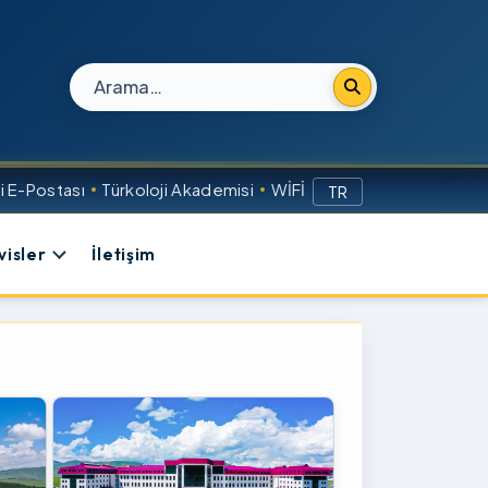
Site içi arama
 E-Postası
Türkoloji Akademisi
WİFİ
TR
visler
İletişim