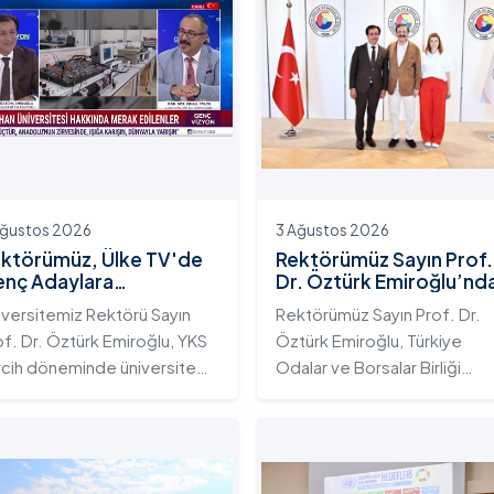
Ağustos 2026
3 Ağustos 2026
ktörümüz, Ülke TV'de
Rektörümüz Sayın Prof.
nç Adaylara
Dr. Öztürk Emiroğlu’nd
iversitemizin Eğitim
TOBB Başkanı Sayın M.
iversitemiz Rektörü Sayın
Rektörümüz Sayın Prof. Dr.
osistemini ve Sunduğu
Rifat Hisarcıklıoğlu’na
of. Dr. Öztürk Emiroğlu, YKS
Öztürk Emiroğlu, Türkiye
telikli İmkânları Anlattı
Ziyaret
rcih döneminde üniversite
Odalar ve Borsalar Birliği
yı gençlerin doğru ve bilinçli
(TOBB) Başkanı Sayın M. Rifa
rcihler yapmalarını sağlamak;
Hisarcıklıoğlu’nu makamında
dahan Üniversitesi'nin
ziyaret etti. Ziyarette
rumsal yetkinliğini, akademik
Rektörümüze, eşi Sayın Dr.