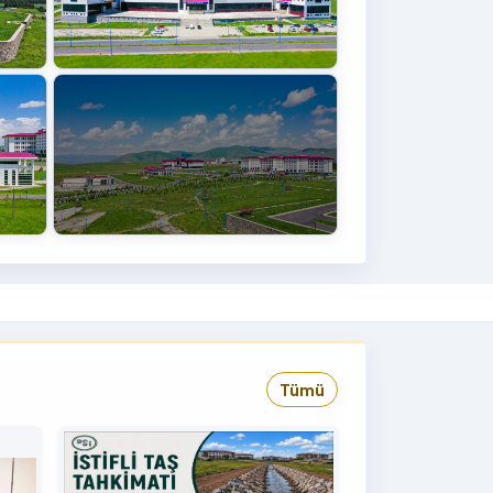
+4
›
Tümü