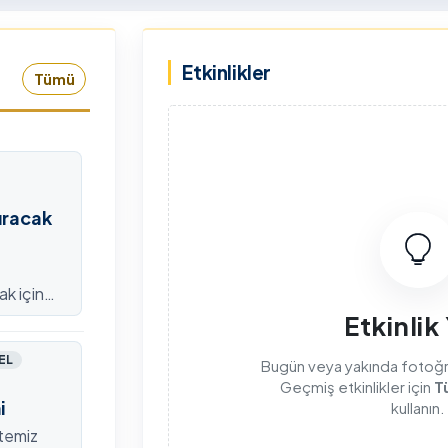
rkiye Şampiyonası, 30-31
kapsamda Yükseköğretim
mmuz 2026 tarihlerinde
Kurulu (YÖK), üniversitelerin
Etkinlikler
dahan Üniversitesi Yenisey
akademik katkı ve proje
Tümü
rleşkesi ev sahipliğinde
bildirimlerini koordine etme
mamlandı.
çağrısında bulundu. Ardahan
Üniversitesinde 31 Temmuz
2026 tarihinde bu çağrıya
yönelik bir ön hazırlık toplantı
düzenlendi.
ıracak
ak için
efondan
Etkinlik
EL
Bugün veya yakında fotoğraf
Geçmiş etkinlikler için
T
i
kullanın.
itemiz