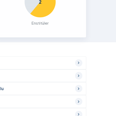
2
Enstitüler
lu