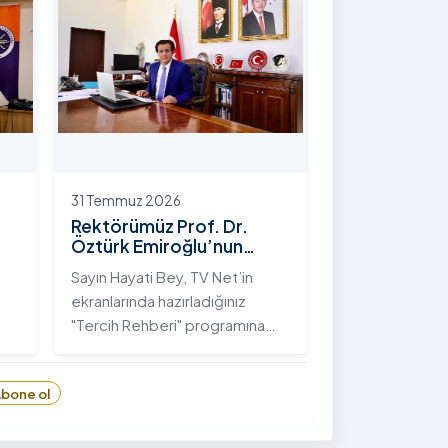
hayata geçirilen "İstifli Taş
Tahkimatı" projesi titizlikle
tamamlandı.
31 Temmuz 2026
Rektörümüz Prof. Dr.
Öztürk Emiroğlu’nun
TVNET’te Yayımlanan
Sayın Hayati Bey, TV Net’in
"Tercih Rehberi"
ekranlarında hazırladığınız
Programındaki Röportajı
"Tercih Rehberi" programına
Ardahan Üniversitesi'ni davet
ettiğiniz ve bize bu değerli
bone ol
6
fırsatı tanıdığınız için öncelikle
sizlere ve tüm TVNET ailesine
gönülden teşekkürlerimi