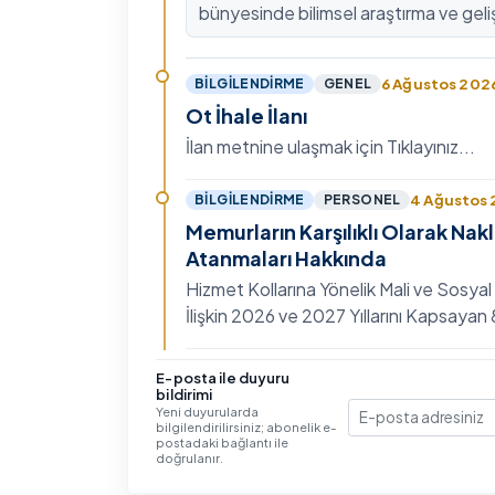
bünyesinde bilimsel araştırma ve geli
kültürünü güçlendirmek, ulusal ve ulus
fon mekanizmala…
6 Ağustos 202
BILGILENDIRME
GENEL
Ot İhale İlanı
İlan metnine ulaşmak için Tıklayınız...
4 Ağustos
BILGILENDIRME
PERSONEL
Memurların Karşılıklı Olarak Nak
Atanmaları Hakkında
Hizmet Kollarına Yönelik Mali ve Sosyal
İlişkin 2026 ve 2027 Yıllarını Kapsaya
Toplu Sözleşme'nin Eğitim, Öğretim ve
Hizmet…
3 Ağustos 202
BILGILENDIRME
GENEL
E-posta ile duyuru
bildirimi
IV. Uluslararası İlişkiler Sempo
Yeni duyurularda
bilgilendirilirsiniz; abonelik e-
E-posta
Ayrıntılı bilgi ve başvuru için Tıklayınız...
postadaki bağlantı ile
doğrulanır.
30 Temmuz 20
BILGILENDIRME
GENEL