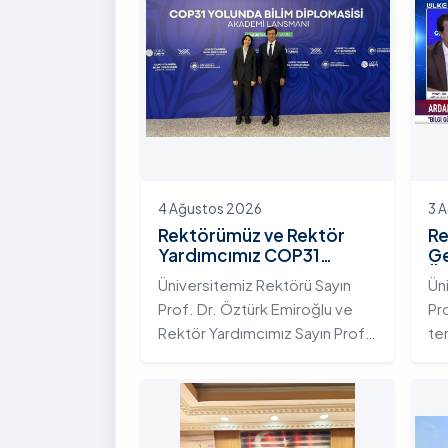
4 Ağustos 2026
3 
Rektörümüz ve Rektör
Re
Yardımcımız COP31
Ge
Yolunda Bilim Diplomasisi
Ün
Üniversitemiz Rektörü Sayın
Ün
Akademi Lansmanı
Ek
Prof. Dr. Öztürk Emiroğlu ve
Pr
Toplantısına Katıldı
Ni
Rektör Yardımcımız Sayın Prof.
te
Dr. Yeliz Demir, Yükseköğretim
ada
Kurulu (YÖK) ev sahipliğinde 4
te
Ağustos 2026 tarihinde
Ar
Ankara’da düzenlenen “COP31
ku