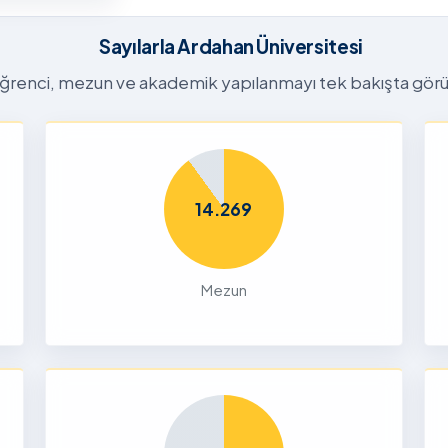
26-2027
tora
Sayılarla Ardahan Üniversitesi
Başvuru
n
ğrenci, mezun ve akademik yapılanmayı tek bakışta görü
26
Dalı 2026-
Dönemi
14.269
nları ve
çin
Mezun
26
liği Odaklı
k Ön
26
Yetenek