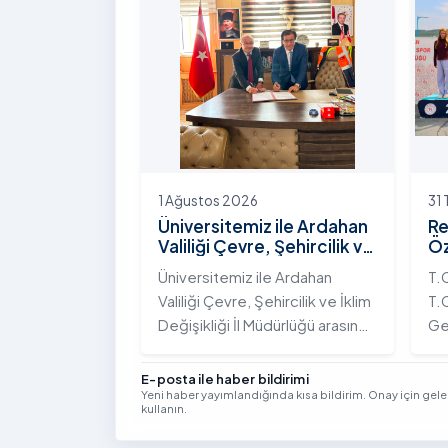
Yolunda Bilim Diplomasisi:
çeş
Akademi Lansmanı” programına
ak
katıldı.
ek
Vi
kon
1 Ağustos 2026
31
Üniversitemiz ile Ardahan
Re
Valiliği Çevre, Şehircilik ve
Öz
İklim Değişikliği İl
Te
Üniversitemiz ile Ardahan
T.
Müdürlüğü Arasında İş
Şa
Valiliği Çevre, Şehircilik ve İklim
T.C
Birliği Protokolü İmzalandı
Tö
Değişikliği İl Müdürlüğü arasında
Ge
kurumsal iş birliğini
Tü
güçlendirmek amacıyla
bi
E-posta ile haber bildirimi
Yeni haber yayımlandığında kısa bildirim. Onay için gel
stratejik bir protokole imza
ge
kullanın.
atıldı.
Yıl
Se