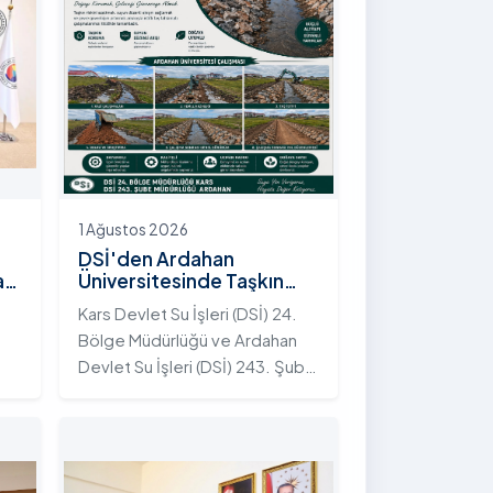
1 Ağustos 2026
DSİ'den Ardahan
an
Üniversitesinde Taşkın
Koruma Projesi: İstifli Taş
Kars Devlet Su İşleri (DSİ) 24.
Tahkimatı Çalışmaları
Bölge Müdürlüğü ve Ardahan
Tamamlandı
Devlet Su İşleri (DSİ) 243. Şube
t
Müdürlüğü tarafından ortaklaşa
yürütülen çalışmalar
kapsamında, Ardahan
Üniversitesi yerleşkesinde