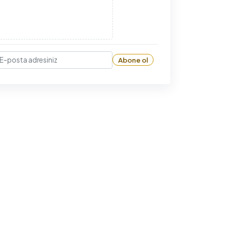
Abone ol
-posta