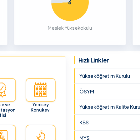
6
26
ru
Meslek Yüksekokulu
cunun 21
lması
 ve
Hızlı Linkler
Yükseköğretim Kurulu
ÖSYM
te ve
Yenisey
Yükseköğretim Kalite Kuru
itasyon
Konukevi
isi
KBS
MYS