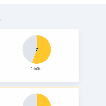
n.
7
Fakülte