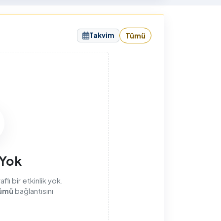
sunuyorum.
Takvim
Tümü
sı
 Yok
lı bir etkinlik yok.
ümü
bağlantısını