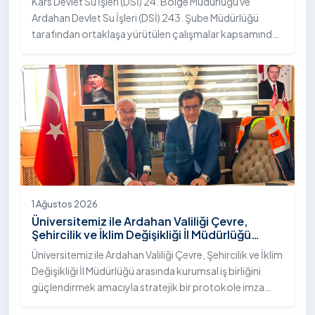
Kars Devlet Su İşleri (DSİ) 24. Bölge Müdürlüğü ve
Ardahan Devlet Su İşleri (DSİ) 243. Şube Müdürlüğü
tarafından ortaklaşa yürütülen çalışmalar kapsamında,
Ardahan Üniversitesi yerleşkesinde hayata geçirilen
"İstifli Taş Tahkimatı" projesi titizlikle tamamlandı.
1 Ağustos 2026
Üniversitemiz ile Ardahan Valiliği Çevre,
Şehircilik ve İklim Değişikliği İl Müdürlüğü
Arasında İş Birliği Protokolü İmzalandı
Üniversitemiz ile Ardahan Valiliği Çevre, Şehircilik ve İklim
Değişikliği İl Müdürlüğü arasında kurumsal iş birliğini
güçlendirmek amacıyla stratejik bir protokole imza
atıldı.