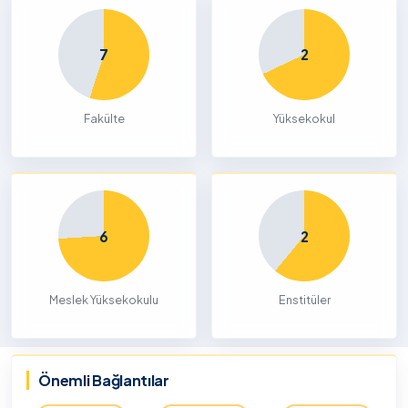
7
2
Fakülte
Yüksekokul
6
2
Meslek Yüksekokulu
Enstitüler
Önemli Bağlantılar