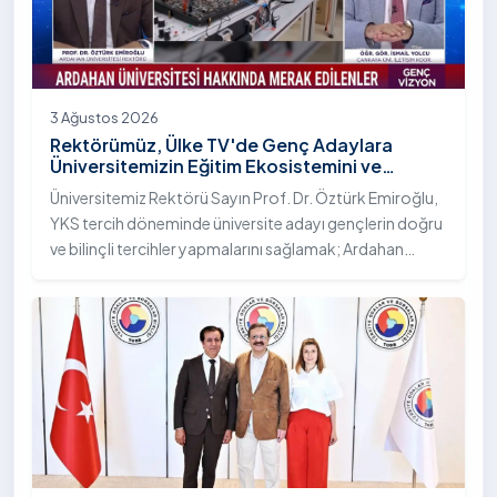
3 Ağustos 2026
Rektörümüz, Ülke TV'de Genç Adaylara
Üniversitemizin Eğitim Ekosistemini ve
Sunduğu Nitelikli İmkânları Anlattı
Üniversitemiz Rektörü Sayın Prof. Dr. Öztürk Emiroğlu,
YKS tercih döneminde üniversite adayı gençlerin doğru
ve bilinçli tercihler yapmalarını sağlamak; Ardahan
Üniversitesi'nin kurumsal yetkinliğini, akademik
çeşitliliğini ve nitelikli imkânlarını aktarmak üzere Ülke TV
ekranlarında yayımlanan "Genç Vizyon" programına
canlı yayın konuğu olarak katıldı.