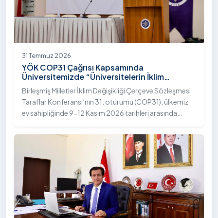
31 Temmuz 2026
YÖK COP31 Çağrısı Kapsamında
Üniversitemizde “Üniversitelerin İklim
Diplomasisindeki Rolü” Konulu Bilgilendirme
Birleşmiş Milletler İklim Değişikliği Çerçeve Sözleşmesi
Toplantısı Yapıldı
Taraflar Konferansı’nın 31. oturumu (COP31), ülkemiz
ev sahipliğinde 9-12 Kasım 2026 tarihleri arasında
Antalya’da gerçekleştirilecek. Bu kapsamda
Yükseköğretim Kurulu (YÖK), üniversitelerin akademik
katkı ve proje bildirimlerini koordine etme çağrısında
bulundu. Ardahan Üniversitesinde 31 Temmuz 2026
tarihinde bu çağrıya yönelik bir ön hazırlık toplantısı
düzenlendi.