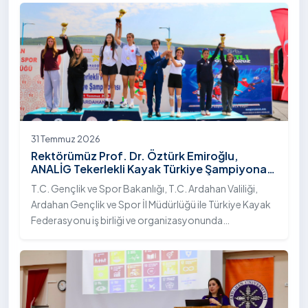
31 Temmuz 2026
Rektörümüz Prof. Dr. Öztürk Emiroğlu,
ANALİG Tekerlekli Kayak Türkiye Şampiyonası
Ödül Töreni’ne Katıldı
T.C. Gençlik ve Spor Bakanlığı, T.C. Ardahan Valiliği,
Ardahan Gençlik ve Spor İl Müdürlüğü ile Türkiye Kayak
Federasyonu iş birliği ve organizasyonunda
gerçekleştirilen Anadolu Yıldızlar Ligi (ANALİG) 2026
Sezonu Tekerlekli Kayak Türkiye Şampiyonası, 30-31
Temmuz 2026 tarihlerinde Ardahan Üniversitesi Yenisey
Yerleşkesi ev sahipliğinde tamamlandı.