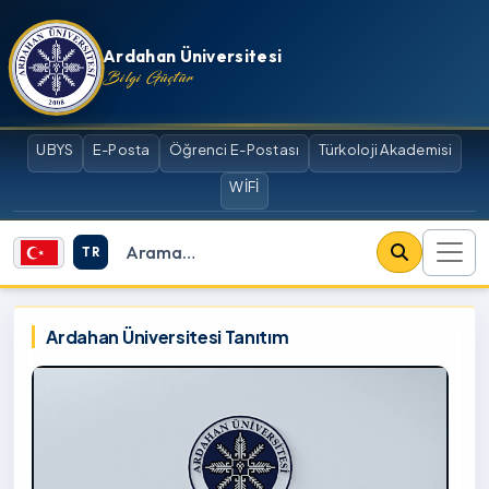
İçeriğe atla
Ardahan Üniversitesi
Bilgi Güçtür
UBYS
E-Posta
Öğrenci E-Postası
Türkoloji Akademisi
WİFİ
TR
Site içi arama
Ardahan Üniversitesi
Ardahan Üniversitesi Tanıtım