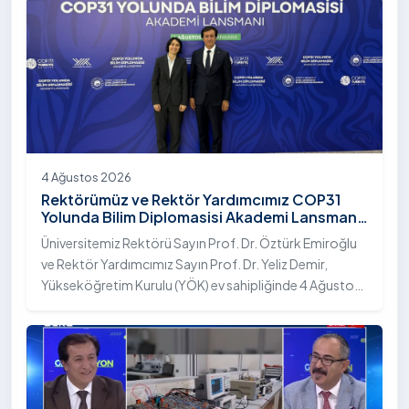
4 Ağustos 2026
Rektörümüz ve Rektör Yardımcımız COP31
Yolunda Bilim Diplomasisi Akademi Lansmanı
Toplantısına Katıldı
Üniversitemiz Rektörü Sayın Prof. Dr. Öztürk Emiroğlu
ve Rektör Yardımcımız Sayın Prof. Dr. Yeliz Demir,
Yükseköğretim Kurulu (YÖK) ev sahipliğinde 4 Ağustos
2026 tarihinde Ankara’da düzenlenen “COP31 Yolunda
Bilim Diplomasisi: Akademi Lansmanı” programına
katıldı.