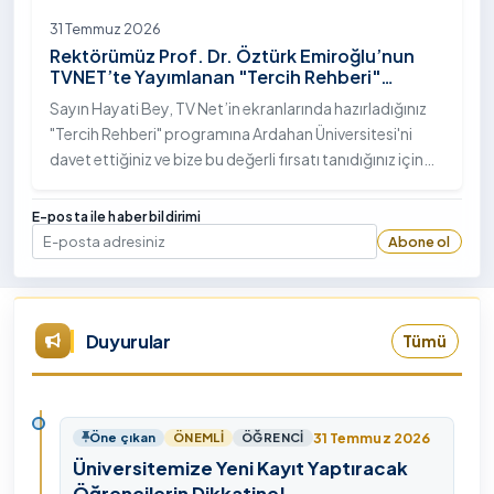
31 Temmuz 2026
Rektörümüz Prof. Dr. Öztürk Emiroğlu’nun
TVNET’te Yayımlanan "Tercih Rehberi"
Programındaki Röportajı
Sayın Hayati Bey, TV Net’in ekranlarında hazırladığınız
"Tercih Rehberi" programına Ardahan Üniversitesi'ni
davet ettiğiniz ve bize bu değerli fırsatı tanıdığınız için
öncelikle sizlere ve tüm TVNET ailesine gönülden
teşekkürlerimi sunuyorum.
E-posta ile haber bildirimi
Abone ol
E-posta
Duyurular
Tümü
31 Temmuz 2026
Öne çıkan
ÖNEMLI
ÖĞRENCI
Üniversitemize Yeni Kayıt Yaptıracak
Öğrencilerin Dikkatine!