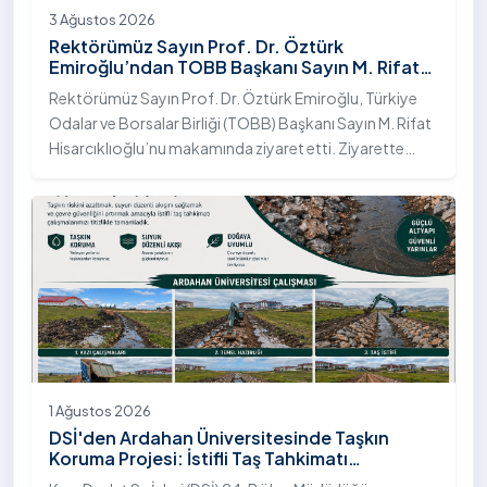
3 Ağustos 2026
Rektörümüz Sayın Prof. Dr. Öztürk
Emiroğlu’ndan TOBB Başkanı Sayın M. Rifat
Hisarcıklıoğlu’na Ziyaret
Rektörümüz Sayın Prof. Dr. Öztürk Emiroğlu, Türkiye
Odalar ve Borsalar Birliği (TOBB) Başkanı Sayın M. Rifat
Hisarcıklıoğlu’nu makamında ziyaret etti. Ziyarette
Rektörümüze, eşi Sayın Dr. Öğr. Üyesi Tuğba Mert
Emiroğlu Hanımefendi eşlik etti.
1 Ağustos 2026
DSİ'den Ardahan Üniversitesinde Taşkın
Koruma Projesi: İstifli Taş Tahkimatı
Çalışmaları Tamamlandı