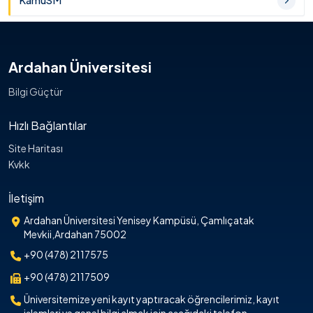
KamuSM
Ardahan Üniversitesi
Bilgi Güçtür
Hızlı Bağlantılar
Site Haritası
Kvkk
İletişim
Ardahan Üniversitesi Yenisey Kampüsü, Çamlıçatak
Mevkii,Ardahan 75002
+90 (478) 2117575
+90 (478) 2117509
Üniversitemize yeni kayıt yaptıracak öğrencilerimiz, kayıt
işlemleri ve genel bilgi almak için aşağıdaki telefon