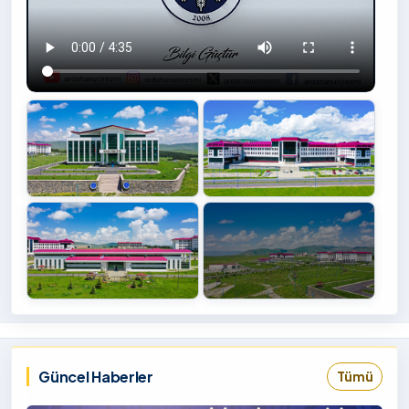
+4
İzlemek
‹
›
İçin
Tıklayınız
Güncel Haberler
Tümü