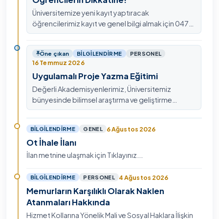
Üniversitemize yeni kayıt yaptıracak
öğrencilerimiz kayıt ve genel bilgi almak için 0478
211 75 75 Dahili: 1913 nolu telefondan
ulaşabilirsiniz.
Öne çıkan
BILGILENDIRME
PERSONEL
16 Temmuz 2026
Uygulamalı Proje Yazma Eğitimi
Değerli Akademisyenlerimiz, Üniversitemiz
bünyesinde bilimsel araştırma ve geliştirme
kültürünü güçlendirmek, ulusal ve uluslararası fon
mekanizmala…
6 Ağustos 2026
BILGILENDIRME
GENEL
Ot İhale İlanı
İlan metnine ulaşmak için Tıklayınız...
4 Ağustos 2026
BILGILENDIRME
PERSONEL
Memurların Karşılıklı Olarak Naklen
Atanmaları Hakkında
Hizmet Kollarına Yönelik Mali ve Sosyal Haklara İlişkin