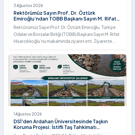
3 Ağustos 2026
Rektörümüz Sayın Prof. Dr. Öztürk
Emiroğlu’ndan TOBB Başkanı Sayın M. Rifat
Hisarcıklıoğlu’na Ziyaret
Rektörümüz Sayın Prof. Dr. Öztürk Emiroğlu, Türkiye
Odalar ve Borsalar Birliği (TOBB) Başkanı Sayın M. Rifat
Hisarcıklıoğlu’nu makamında ziyaret etti. Ziyarette
Rektörümüze, eşi Sayın Dr. Öğr. Üyesi Tuğba Mert
Emiroğlu Hanımefendi eşlik etti.
1 Ağustos 2026
DSİ'den Ardahan Üniversitesinde Taşkın
Koruma Projesi: İstifli Taş Tahkimatı
Çalışmaları Tamamlandı