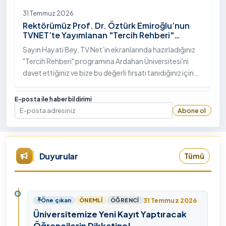
31 Temmuz 2026
Rektörümüz Prof. Dr. Öztürk Emiroğlu’nun
TVNET’te Yayımlanan "Tercih Rehberi"
Programındaki Röportajı
Sayın Hayati Bey, TV Net’in ekranlarında hazırladığınız
"Tercih Rehberi" programına Ardahan Üniversitesi'ni
davet ettiğiniz ve bize bu değerli fırsatı tanıdığınız için
öncelikle sizlere ve tüm TVNET ailesine gönülden
teşekkürlerimi sunuyorum.
E-posta ile haber bildirimi
Abone ol
E-posta
Duyurular
Tümü
31 Temmuz 2026
Öne çıkan
ÖNEMLI
ÖĞRENCI
Üniversitemize Yeni Kayıt Yaptıracak
Öğrencilerin Dikkatine!