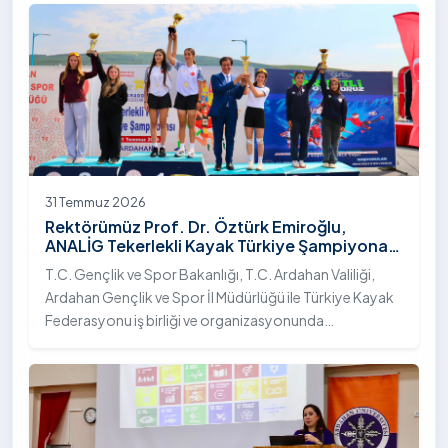
31 Temmuz 2026
Rektörümüz Prof. Dr. Öztürk Emiroğlu,
ANALİG Tekerlekli Kayak Türkiye Şampiyonası
Ödül Töreni’ne Katıldı
T.C. Gençlik ve Spor Bakanlığı, T.C. Ardahan Valiliği,
Ardahan Gençlik ve Spor İl Müdürlüğü ile Türkiye Kayak
Federasyonu iş birliği ve organizasyonunda
gerçekleştirilen Anadolu Yıldızlar Ligi (ANALİG) 2026
Sezonu Tekerlekli Kayak Türkiye Şampiyonası, 30-31
Temmuz 2026 tarihlerinde Ardahan Üniversitesi Yenisey
Yerleşkesi ev sahipliğinde tamamlandı.