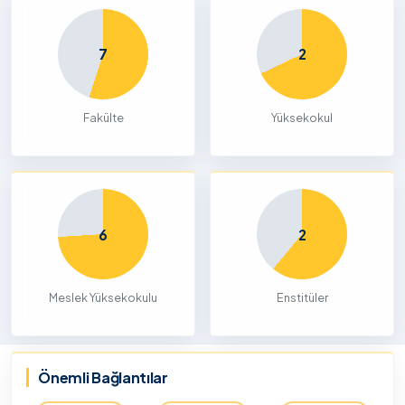
7
2
Fakülte
Yüksekokul
6
2
Meslek Yüksekokulu
Enstitüler
Önemli Bağlantılar