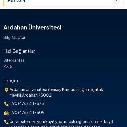
KamuSM
Ardahan Üniversitesi
Bilgi Güçtür
Hızlı Bağlantılar
Site Haritası
Kvkk
İletişim
Ardahan Üniversitesi Yenisey Kampüsü, Çamlıçatak
Mevkii,Ardahan 75002
+90 (478) 2117575
+90 (478) 2117509
Üniversitemize yeni kayıt yaptıracak öğrencilerimiz, kayıt
işlemleri ve genel bilgi almak için aşağıdaki telefon