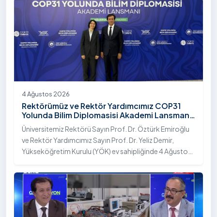
4 Ağustos 2026
Rektörümüz ve Rektör Yardımcımız COP31
Yolunda Bilim Diplomasisi Akademi Lansmanı
Toplantısına Katıldı
Üniversitemiz Rektörü Sayın Prof. Dr. Öztürk Emiroğlu
ve Rektör Yardımcımız Sayın Prof. Dr. Yeliz Demir,
Yükseköğretim Kurulu (YÖK) ev sahipliğinde 4 Ağustos
2026 tarihinde Ankara’da düzenlenen “COP31 Yolunda
Bilim Diplomasisi: Akademi Lansmanı” programına
katıldı.