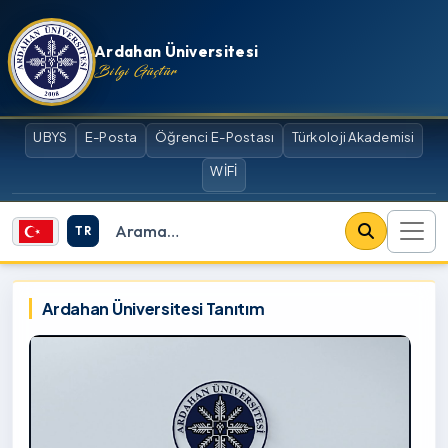
İçeriğe atla
Ardahan Üniversitesi
Bilgi Güçtür
UBYS
E-Posta
Öğrenci E-Postası
Türkoloji Akademisi
WİFİ
TR
Site içi arama
Ardahan Üniversitesi
Ardahan Üniversitesi Tanıtım