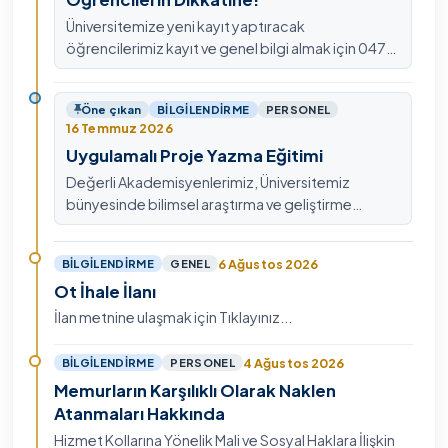
Üniversitemize yeni kayıt yaptıracak
öğrencilerimiz kayıt ve genel bilgi almak için 0478
211 75 75 Dahili: 1913 nolu telefondan
ulaşabilirsiniz.
Öne çıkan
BILGILENDIRME
PERSONEL
16 Temmuz 2026
Uygulamalı Proje Yazma Eğitimi
Değerli Akademisyenlerimiz, Üniversitemiz
bünyesinde bilimsel araştırma ve geliştirme
kültürünü güçlendirmek, ulusal ve uluslararası fon
mekanizmala…
6 Ağustos 2026
BILGILENDIRME
GENEL
Ot İhale İlanı
İlan metnine ulaşmak için Tıklayınız...
4 Ağustos 2026
BILGILENDIRME
PERSONEL
Memurların Karşılıklı Olarak Naklen
Atanmaları Hakkında
Hizmet Kollarına Yönelik Mali ve Sosyal Haklara İlişkin