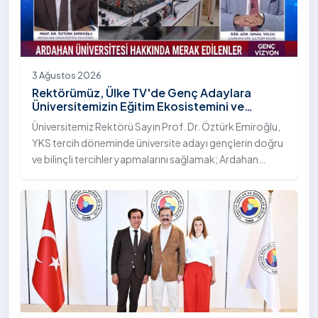
3 Ağustos 2026
Rektörümüz, Ülke TV'de Genç Adaylara
Üniversitemizin Eğitim Ekosistemini ve
Sunduğu Nitelikli İmkânları Anlattı
Üniversitemiz Rektörü Sayın Prof. Dr. Öztürk Emiroğlu,
YKS tercih döneminde üniversite adayı gençlerin doğru
ve bilinçli tercihler yapmalarını sağlamak; Ardahan
Üniversitesi'nin kurumsal yetkinliğini, akademik
çeşitliliğini ve nitelikli imkânlarını aktarmak üzere Ülke TV
ekranlarında yayımlanan "Genç Vizyon" programına
canlı yayın konuğu olarak katıldı.