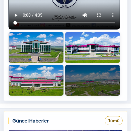
+4
İzlemek
‹
›
İçin
Tıklayınız
Güncel Haberler
Tümü