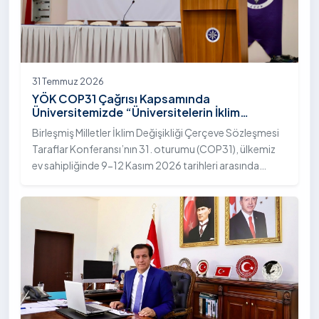
31 Temmuz 2026
YÖK COP31 Çağrısı Kapsamında
Üniversitemizde “Üniversitelerin İklim
Diplomasisindeki Rolü” Konulu Bilgilendirme
Birleşmiş Milletler İklim Değişikliği Çerçeve Sözleşmesi
Toplantısı Yapıldı
Taraflar Konferansı’nın 31. oturumu (COP31), ülkemiz
ev sahipliğinde 9-12 Kasım 2026 tarihleri arasında
Antalya’da gerçekleştirilecek. Bu kapsamda
Yükseköğretim Kurulu (YÖK), üniversitelerin akademik
katkı ve proje bildirimlerini koordine etme çağrısında
bulundu. Ardahan Üniversitesinde 31 Temmuz 2026
tarihinde bu çağrıya yönelik bir ön hazırlık toplantısı
düzenlendi.