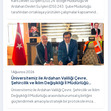
Kars Devlet Su İşleri (DSİ) 24. Bölge Müdürlüğü ve
Ardahan Devlet Su İşleri (DSİ) 243. Şube Müdürlüğü
tarafından ortaklaşa yürütülen çalışmalar kapsamında,
Ardahan Üniversitesi yerleşkesinde hayata geçirilen
"İstifli Taş Tahkimatı" projesi titizlikle tamamlandı.
1 Ağustos 2026
Üniversitemiz ile Ardahan Valiliği Çevre,
Şehircilik ve İklim Değişikliği İl Müdürlüğü
Arasında İş Birliği Protokolü İmzalandı
Üniversitemiz ile Ardahan Valiliği Çevre, Şehircilik ve İklim
Değişikliği İl Müdürlüğü arasında kurumsal iş birliğini
güçlendirmek amacıyla stratejik bir protokole imza
atıldı.