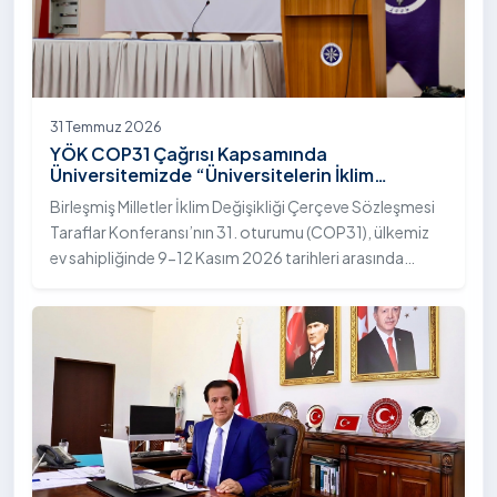
31 Temmuz 2026
YÖK COP31 Çağrısı Kapsamında
Üniversitemizde “Üniversitelerin İklim
Diplomasisindeki Rolü” Konulu Bilgilendirme
Birleşmiş Milletler İklim Değişikliği Çerçeve Sözleşmesi
Toplantısı Yapıldı
Taraflar Konferansı’nın 31. oturumu (COP31), ülkemiz
ev sahipliğinde 9-12 Kasım 2026 tarihleri arasında
Antalya’da gerçekleştirilecek. Bu kapsamda
Yükseköğretim Kurulu (YÖK), üniversitelerin akademik
katkı ve proje bildirimlerini koordine etme çağrısında
bulundu. Ardahan Üniversitesinde 31 Temmuz 2026
tarihinde bu çağrıya yönelik bir ön hazırlık toplantısı
düzenlendi.