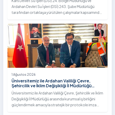
Kars Devlet Su İşleri (DSİ) 24. Bölge Müdürlüğü ve
Ardahan Devlet Su İşleri (DSİ) 243. Şube Müdürlüğü
tarafından ortaklaşa yürütülen çalışmalar kapsamında,
Ardahan Üniversitesi yerleşkesinde hayata geçirilen
"İstifli Taş Tahkimatı" projesi titizlikle tamamlandı.
1 Ağustos 2026
Üniversitemiz ile Ardahan Valiliği Çevre,
Şehircilik ve İklim Değişikliği İl Müdürlüğü
Arasında İş Birliği Protokolü İmzalandı
Üniversitemiz ile Ardahan Valiliği Çevre, Şehircilik ve İklim
Değişikliği İl Müdürlüğü arasında kurumsal iş birliğini
güçlendirmek amacıyla stratejik bir protokole imza
atıldı.