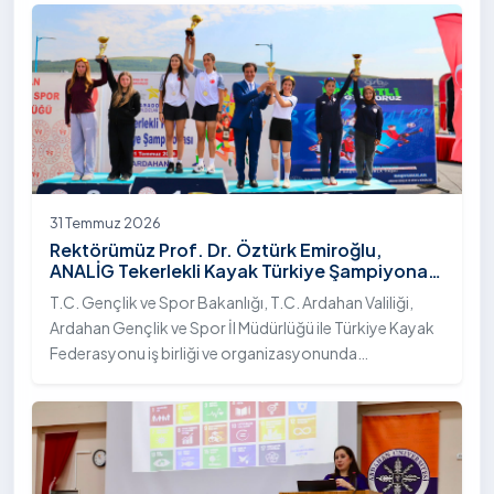
31 Temmuz 2026
Rektörümüz Prof. Dr. Öztürk Emiroğlu,
ANALİG Tekerlekli Kayak Türkiye Şampiyonası
Ödül Töreni’ne Katıldı
T.C. Gençlik ve Spor Bakanlığı, T.C. Ardahan Valiliği,
Ardahan Gençlik ve Spor İl Müdürlüğü ile Türkiye Kayak
Federasyonu iş birliği ve organizasyonunda
gerçekleştirilen Anadolu Yıldızlar Ligi (ANALİG) 2026
Sezonu Tekerlekli Kayak Türkiye Şampiyonası, 30-31
Temmuz 2026 tarihlerinde Ardahan Üniversitesi Yenisey
Yerleşkesi ev sahipliğinde tamamlandı.