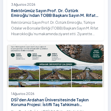
3 Ağustos 2026
Rektörümüz Sayın Prof. Dr. Öztürk
Emiroğlu’ndan TOBB Başkanı Sayın M. Rifat
Hisarcıklıoğlu’na Ziyaret
Rektörümüz Sayın Prof. Dr. Öztürk Emiroğlu, Türkiye
Odalar ve Borsalar Birliği (TOBB) Başkanı Sayın M. Rifat
Hisarcıklıoğlu’nu makamında ziyaret etti. Ziyarette
Rektörümüze, eşi Sayın Dr. Öğr. Üyesi Tuğba Mert
Emiroğlu Hanımefendi eşlik etti.
1 Ağustos 2026
DSİ'den Ardahan Üniversitesinde Taşkın
Koruma Projesi: İstifli Taş Tahkimatı
Çalışmaları Tamamlandı