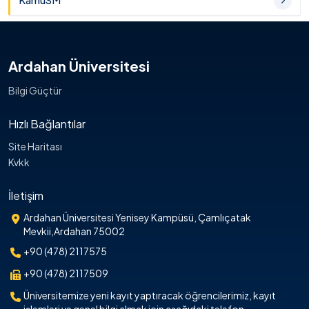
KamuSM
Ardahan Üniversitesi
Bilgi Güçtür
Hızlı Bağlantılar
Site Haritası
Kvkk
İletişim
Ardahan Üniversitesi Yenisey Kampüsü, Çamlıçatak
Mevkii,Ardahan 75002
+90 (478) 2117575
+90 (478) 2117509
Üniversitemize yeni kayıt yaptıracak öğrencilerimiz, kayıt
işlemleri ve genel bilgi almak için aşağıdaki telefon