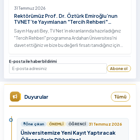
31 Temmuz 2026
Rektörümüz Prof. Dr. Öztürk Emiroğlu’nun
TVNET’te Yayımlanan "Tercih Rehberi"
Programındaki Röportajı
Sayın Hayati Bey, TV Net’in ekranlarında hazırladığınız
"Tercih Rehberi" programına Ardahan Üniversitesi'ni
davet ettiğiniz ve bize bu değerli fırsatı tanıdığınız için
öncelikle sizlere ve tüm TVNET ailesine gönülden
teşekkürlerimi sunuyorum.
E-posta ile haber bildirimi
Abone ol
E-posta
Duyurular
Tümü
31 Temmuz 2026
Öne çıkan
ÖNEMLI
ÖĞRENCI
Üniversitemize Yeni Kayıt Yaptıracak
Öğrencilerin Dikkatine!