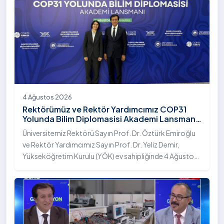
4 Ağustos 2026
Rektörümüz ve Rektör Yardımcımız COP31
Yolunda Bilim Diplomasisi Akademi Lansmanı
Toplantısına Katıldı
Üniversitemiz Rektörü Sayın Prof. Dr. Öztürk Emiroğlu
ve Rektör Yardımcımız Sayın Prof. Dr. Yeliz Demir,
Yükseköğretim Kurulu (YÖK) ev sahipliğinde 4 Ağustos
2026 tarihinde Ankara’da düzenlenen “COP31 Yolunda
Bilim Diplomasisi: Akademi Lansmanı” programına
katıldı.