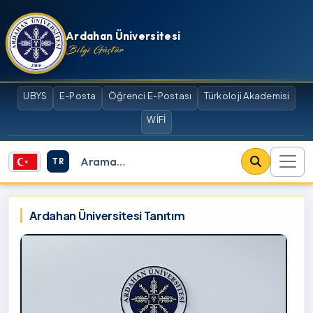
İçeriğe atla
Ardahan Üniversitesi
Bilgi Güçtür
UBYS
E-Posta
Öğrenci E-Postası
Türkoloji Akademisi
WİFİ
TR
Site içi arama
Ardahan Üniversitesi
Ardahan Üniversitesi Tanıtım