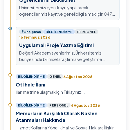
Üniversitemize yeni kayıt yaptıracak
öğrencilerimiz kayıt ve genel bilgi almak için 0478
211 75 75 Dahili: 1913 nolu telefondan
ulaşabilirsiniz.
Öne çıkan
BILGILENDIRME
PERSONEL
16 Temmuz 2026
Uygulamalı Proje Yazma Eğitimi
Değerli Akademisyenlerimiz, Üniversitemiz
bünyesinde bilimsel araştırma ve geliştirme
kültürünü güçlendirmek, ulusal ve uluslararası fon
mekanizmala…
6 Ağustos 2026
BILGILENDIRME
GENEL
Ot İhale İlanı
İlan metnine ulaşmak için Tıklayınız...
4 Ağustos 2026
BILGILENDIRME
PERSONEL
Memurların Karşılıklı Olarak Naklen
Atanmaları Hakkında
Hizmet Kollarına Yönelik Mali ve Sosyal Haklara İlişkin