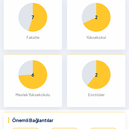
7
2
Fakülte
Yüksekokul
6
2
Meslek Yüksekokulu
Enstitüler
Önemli Bağlantılar