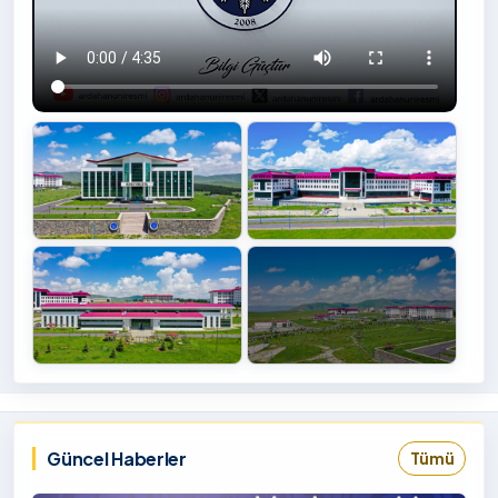
+4
İzlemek
‹
›
İçin
Tıklayınız
Güncel Haberler
Tümü