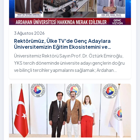
3 Ağustos 2026
Rektörümüz, Ülke TV'de Genç Adaylara
Üniversitemizin Eğitim Ekosistemini ve
Sunduğu Nitelikli İmkânları Anlattı
Üniversitemiz Rektörü Sayın Prof. Dr. Öztürk Emiroğlu,
YKS tercih döneminde üniversite adayı gençlerin doğru
ve bilinçli tercihler yapmalarını sağlamak; Ardahan
Üniversitesi'nin kurumsal yetkinliğini, akademik
çeşitliliğini ve nitelikli imkânlarını aktarmak üzere Ülke TV
ekranlarında yayımlanan "Genç Vizyon" programına
canlı yayın konuğu olarak katıldı.